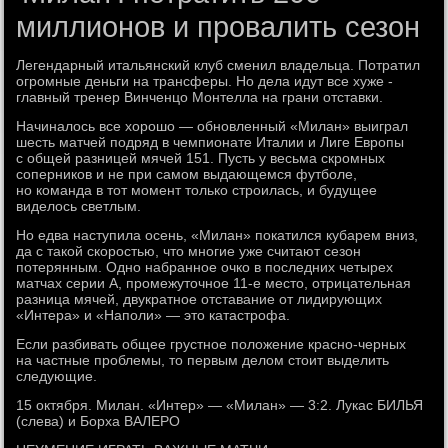
миллионов и провалить сезон
Легендарный итальянский клуб сменил владельца. Потратил
огромные деньги на трансферы. Но дела идут все хуже -
главный тренер Винченцо Монтелла на грани отставки.
Начиналось все хорошо — обновленный «Милан» выиграл
шесть матчей подряд в чемпионате Италии и Лиге Европы
с общей разницей мячей 151. Пусть у весьма скромных
соперников и не при самом выдающемся футболе,
но команда в тот момент только строилась, и будущее
виделось светлым.
Но едва наступила осень, «Милан» покатился кубарем вниз,
да с такой скоростью, что многие уже считают сезон
потерянным. Одно набранное очко в последних четырех
матчах серии А, промежуточное 11-е место, отрицательная
разница мячей, двукратное отставание от лидирующих
«Интера» и «Наполи» — это катастрофа.
Если разбивать общее грустное положение красно-черных
на частные проблемы, то первым делом стоит выделить
следующие.
15 октября. Милан. «Интер» — «Милан» — 3:2. Лукас БИЛЬЯ
(слева) и Борха ВАЛЕРО