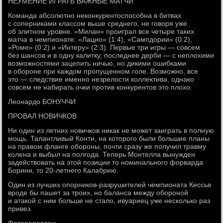
НЕУМЕНИЕ ИГРАТЬ ВАЖНЫЕ МАТЧИ
Команда абсолютно неконкурентоспособна в битвах
с соперниками классом выше среднего, не говоря уже
об элитном уровне. «Милан» проиграл все четыре таких
матча в чемпионате: «Лацио» (1:4), «Сампдории» (0:2),
«Роме» (0:2) и «Интеру» (2:3). Первые три игры — совсем
без шансов и в одну калитку, последнее дерби — с неплохими
возможностями зацепить ничью, но дикими ошибками
в обороне при каждом пропущенном голе. Возможно, все
это — следствие именно незрелости коллектива, однако
совсем не набирать очки против конкурентов это плохо.
Леонардо БОНУЧЧИ
ПРОВАЛ НОВИЧКОВ
Ни один из летних новичков никак не может заиграть в полную
мощь. Талантливый Конти, на которого были большие планы
на правом фланге обороны, почти сразу же получил травму
колена и выбыл на полгода. Теперь Монтелла вынужден
задействовать на этой позиции то номинального форварда
Борини, то 20-летнего Калабрию.
Один из лучших опорников-разрушителей чемпионата Кессье
вроде бы пашет за троих, но баланса между обороной
и атакой с ним больше не стало, ивуариец уже несколько раз
привез.