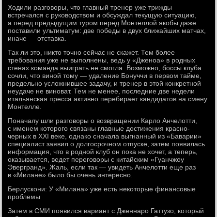
Ходили разговоры, что главный тренер уже трижды
встречался с руководством и обсуждал текущую ситуацию,
а перед предыдущим туром перед Монтеллой якобы даже
поставили ультиматум: две победы в двух ближайших матчах,
иначе — отставка.
Так ли это, никто точно сейчас не скажет. Тем более
требования уже не выполнены, ведь у «Дженоа» в родных
стенах команда выиграть не смогла. Возможно, боссы клуба
сочли, что виной тому — удаление Бонуччи в первом тайме,
предельно усложнившее задачу, и тренер в этой конкретной
неудаче не виноват. Тем не менее, последние две недели
итальянская пресса активно перебирает кандидатов на смену
Монтелле.
Поначалу шли разговоры о возвращении Карло Анчелотти,
с именем которого связаны главные достижения красно-
черных в XXI веке, однако сначала выгнанный из «Баварии»
специалист заявил о долгосрочном отпуске, затем появилась
информация, что в родной клуб он пока не хочет, а теперь,
оказывается, ведет переговоры с китайским «Гуанчжоу
Эвергранд». Жаль, если так — увидеть Анчелотти еще раз
в «Милане» было бы очень интересно.
Берлускони: У «Милана» уже есть некоторые финансовые
проблемы
Затем в СМИ появился вариант с Дженнаро Гаттузо, который