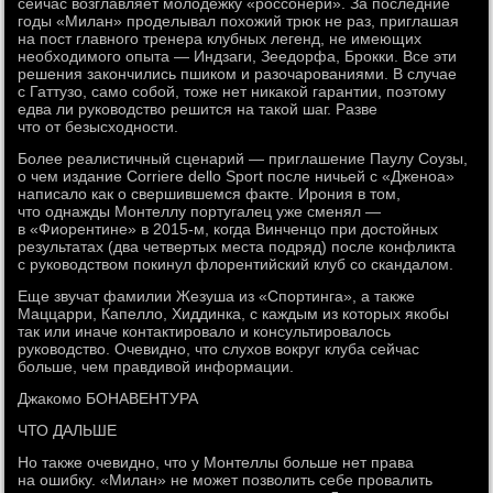
сейчас возглавляет молодежку «россонери». За последние
годы «Милан» проделывал похожий трюк не раз, приглашая
на пост главного тренера клубных легенд, не имеющих
необходимого опыта — Индзаги, Зеедорфа, Брокки. Все эти
решения закончились пшиком и разочарованиями. В случае
с Гаттузо, само собой, тоже нет никакой гарантии, поэтому
едва ли руководство решится на такой шаг. Разве
что от безысходности.
Более реалистичный сценарий — приглашение Паулу Соузы,
о чем издание Corriere dello Sport после ничьей с «Дженоа»
написало как о свершившемся факте. Ирония в том,
что однажды Монтеллу португалец уже сменял —
в «Фиорентине» в 2015-м, когда Винченцо при достойных
результатах (два четвертых места подряд) после конфликта
с руководством покинул флорентийский клуб со скандалом.
Еще звучат фамилии Жезуша из «Спортинга», а также
Маццарри, Капелло, Хиддинка, с каждым из которых якобы
так или иначе контактировало и консультировалось
руководство. Очевидно, что слухов вокруг клуба сейчас
больше, чем правдивой информации.
Джакомо БОНАВЕНТУРА
ЧТО ДАЛЬШЕ
Но также очевидно, что у Монтеллы больше нет права
на ошибку. «Милан» не может позволить себе провалить