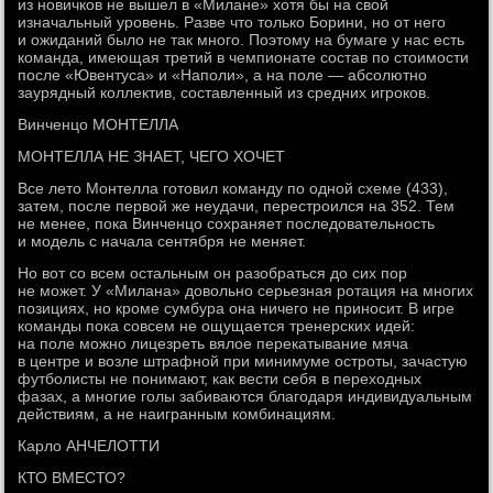
из новичков не вышел в «Милане» хотя бы на свой
изначальный уровень. Разве что только Борини, но от него
и ожиданий было не так много. Поэтому на бумаге у нас есть
команда, имеющая третий в чемпионате состав по стоимости
после «Ювентуса» и «Наполи», а на поле — абсолютно
заурядный коллектив, составленный из средних игроков.
Винченцо МОНТЕЛЛА
МОНТЕЛЛА НЕ ЗНАЕТ, ЧЕГО ХОЧЕТ
Все лето Монтелла готовил команду по одной схеме (433),
затем, после первой же неудачи, перестроился на 352. Тем
не менее, пока Винченцо сохраняет последовательность
и модель с начала сентября не меняет.
Но вот со всем остальным он разобраться до сих пор
не может. У «Милана» довольно серьезная ротация на многих
позициях, но кроме сумбура она ничего не приносит. В игре
команды пока совсем не ощущается тренерских идей:
на поле можно лицезреть вялое перекатывание мяча
в центре и возле штрафной при минимуме остроты, зачастую
футболисты не понимают, как вести себя в переходных
фазах, а многие голы забиваются благодаря индивидуальным
действиям, а не наигранным комбинациям.
Карло АНЧЕЛОТТИ
КТО ВМЕСТО?