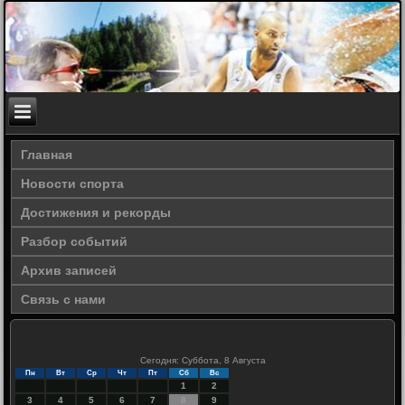
Главная
Новости спорта
Достижения и рекорды
Разбор событий
Архив записей
Связь с нами
Сегодня: Суббота, 8 Августа
Пн
Вт
Ср
Чт
Пт
Сб
Вс
1
2
3
4
5
6
7
8
9