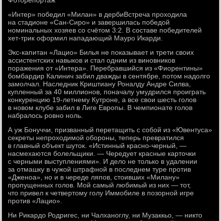
Фоторепортаж
«Интер» победил «Милан» в дербиВстреча проходила
на стадионе «Сан-Сиро» и завершилась победой
номинальных хозяев со счётом 3:2. В составе победителей
хет-трик оформил нападающий Мауро Икарди.
Экс-капитан «Лацио» Билья не показывает и трети своих
ассистентских навыков и стал одним из виновников
поражения от «Интера». Перебравшийся из «Фиорентины»
бомбардир Калинич забил дважды в сентябре, потом надолго
замолчал. Наследник Криштиану Роналду Андре Силва,
купленный за 40 миллионов, поначалу умудрился проиграть
конкуренцию 19-летнему Кутроне, а все свои шесть голов
в новом клубе забил в Лиге Европы. В чемпионате голов
набралось ровно ноль.
А уж Бонуччи, призванный перетащить с собой из «Ювентуса»
секреты непроходимой обороны, теперь превратился
в главный объект шуток. «Истинный красно-черный, —
насмехаются болельщики. — Чередует красные карточки
с черными выступлениями». И дело не только в удалении
за отмашку в чужой штрафной в последнем туре против
«Дженоа», но и в череде ляпов, стоивших «Милану»
пропущенных голов. Мой самый любимый из них — тот,
что привел к четвертому голу Иммобиле в позорной игре
против «Лацио».
Ни Рикардо Родригес, ни Чалханоглу, ни Музаккьо, — никто