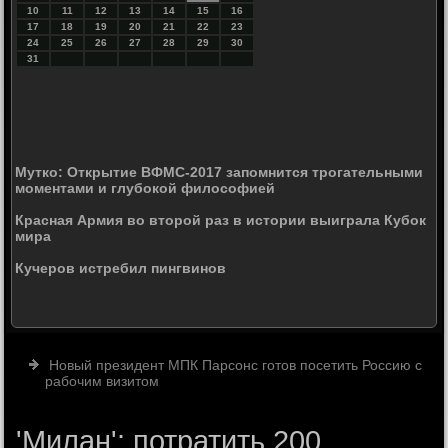
10
11
12
13
14
15
16
17
18
19
20
21
22
23
24
25
26
27
28
29
30
31
Мутко: Открытие ВФМС-2017 запомнится трогательными
моментами и глубокой философией
Красная Армия во второй раз в истории выиграла Кубок
мира
Кучеров истребил пингвинов
Новый президент МПК Парсонс готов посетить Россию с
рабочим визитом
'Милан': потратить 200