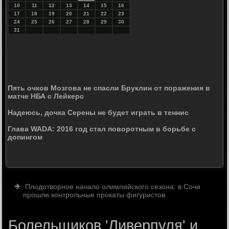
10
11
12
13
14
15
16
17
18
19
20
21
22
23
24
25
26
27
28
29
30
31
Пять очков Мозгова не спасли Бруклин от поражения в
матче НБА с Лейкерс
Надеюсь, дочка Серены не будет играть в теннис
Глава WADA: 2016 год стал поворотным в борьбе с
допингом
Плодотворное начало олимпийского сезона: в Сочи
прошли контрольные прокаты фигуристов
Болельщиков 'Ливерпуля' и