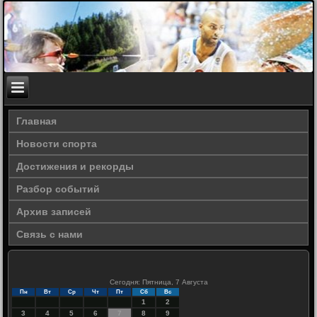
Главная
Новости спорта
Достижения и рекорды
Разбор событий
Архив записей
Связь с нами
Сегодня: Пятница, 7 Августа
Пн
Вт
Ср
Чт
Пт
Сб
Вс
1
2
3
4
5
6
7
8
9