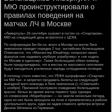
МЮ проинструктировали о
правилах поведения на
матчах ЛЧ в Москве
«Ливерпуль» 26 сентября сыграет в гостях со «Спартаком».
МЮ на следующий день встретится с ЦСКА.
По информации Би-би-си, всего в Москву на матчи Лиги
чемпионов приедет порядка 2 тыс. английских болельщиков.
Отмечается, что «Манчестер Юнайтед» попросил своих
фанатов «не надевать клубную атрибутику» и «не ходить
по Москве в одиночку». Также болельщики обеих команд
были предупреждены, что в местах их массового скопления
будут находиться усиленные наряды сотрудников полиции.
В пятницу стало известно, что УЕФА оштрафовал «Спартак»
на €60 тыс. и запретил продавать билеты на следующий
выездной матч команды в Лиге чемпионов (с «Севильей»
1 ноября). Причиной послужило поведение болельщиков
красно- белых во время матча первого тура турнира
со словенским «Марибором» — он зажгли несколько петард,
одна из них была запущена на поле и приземлилась в районе
центрального круга, едва не задев главного арбитра встречи
Дениза Айтекина из Германии.