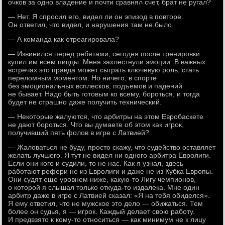
очков за одно владение и почти сравнял счет, брат не ругал?
— Нет. Я спросил его, видел ли он эпизод в повторе.
Он ответил, что видел, и нарушения там не было.
— А команда как отреагировала?
— Извинился перед ребятами, сегодня после тренировки
купил им всем пиццы. Меня захлестнули эмоции. В важных
встречах это правда может сыграть ключевую роль, стать
переломным моментом. Но ничего, в спорте
без эмоциональных всплесков, подъемов и падений
не бывает. Надо быть готовым ко всему, бороться, и тогда
будет не страшно даже получить технический.
— Некоторые жалуются, что арбитры на этом Евробаскете
не дают бороться. Что вы думаете об этом как игрок,
получивший пять фолов в игре с Латвией?
— Жаловаться не буду, просто скажу, что судейство оставляет
желать лучшего. Я тут не видел ни одного арбитра Евролиги.
Если они кого и судили, то не нас. Как я узнал, здесь
работают рефери не из Евролиги и даже не из Кубка Европы.
Они судят еще уровнем ниже, какую-то Лигу чемпионов,
о которой я слышал только откуда-то издалека. Мне один
арбитр даже в игре с Латвией сказал: «Я на тебя обиделся».
Я ему ответил, что не мужское это дело — обижаться. Тем
более он судья, я — игрок. Каждый делает свою работу.
И предвзято к кому-то относиться — как минимум не к лицу