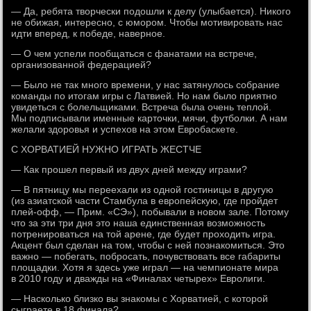
— Да, ребята творчески подошли к делу (улыбается). Никого
не обижая, интересно, с юмором. Чтобы мотивировать нас
идти вперед, к победе, наверное.
— О чем успели пообщаться с фанатами на встрече,
организованной федерацией?
— Было не так много времени, у нас затянулось собрание
команды по итогам игры с Латвией. Но нам было приятно
увидеться с болельщиками. Встреча была очень теплой.
Мы подписывали именные карточки, мячи, футболки. А нам
желали здоровья и успехов на этом Евробаскете.
С ХОРВАТИЕЙ НУЖНО ИГРАТЬ ЖЕСТЧЕ
— Как прошел первый из двух дней между играми?
— В пятницу мы переехали из одной гостиницы в другую
(из азиатской части Стамбула в европейскую, где пройдет
плей-офф, — Прим. «СЭ»), побывали в новом зале. Потому
что за эти три дня это наша единственная возможность
потренироваться на той арене, где будет проходить игра.
Акцент был сделан на том, чтобы с ней познакомиться. Это
важно — побегать, побросать, почувствовать все габариты
площадки. Хотя я здесь уже играл — на чемпионате мира
в 2010 году и дважды на «Финалах четырех» Евролиги.
— Насколько близко вы знакомы с Хорватией, с которой
сыграете в 18 финала?