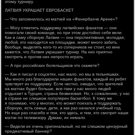
этому турниру.
ЛАТВИЯ УКРАШАЕТ ЕВРОБАСКЕТ
— Что запомнилось из матчей на «Фенербахче Арене»?
— Могу отметить поддержку латвийских фанатов — они
помогали своей команде, но при этом достойно себя вели.
Как и саму сборную Латвии — она перспективная, молодая,
любой, кто находится на площадке, может много забить.
Вообще, выделять кого-то из соперников не стоит, но мне
кажется, что Латвия украшает турнир. На них приятно
смотреть и против них непросто играть.
— А про российских болельщиков что скажете?
— Как я писал в соцсетях, нас мало, но мы в тельняшках.
Мы много раз благодарили наших фанатов, каждый из ребят
чувствует их поддержку. Если честно, ожидал, что зрителей
на матчах будет больше, все-таки у нас много людей
отдыхает в Турции, страна безвизовая. Но, к сожалению, у нас
в стране не слишком популярен баскетбол. К тому же
я понимаю, что у многих, кто может поехать и поддержать
сборную, есть семьи, дети, а как раз начался учебный год.
Но еще раз спасибо и тем, кто здесь, и тем, кто смотрит наши
матчи по телевизору. Думаю, их немало.
— Видели их очень оригинальный, но не слишком цензурный
предматчевый баннер?