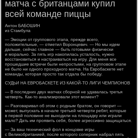
матча с британцами купил
всей команде пиццы
Антон БАБОШИН
из Стамбула
— Эмоции от группового этапа, прежде всего,
положительные, — отметил Воронцевич. — Но мы идем
дальше, сейчас главное — быть готовыми физически
и морально. За пять игр накопилась усталость, нужно
восстановиться и настраиваться на игру. Для меня все
прошедшие встречи были непростыми, на групповом этапе
не было ни одного проходного матча. На Евробаскете нет
команды, которая просто так отдала бы победу.
СУДЬИ НА ЕВРОБАСКЕТЕ ИЗ КАКОЙ-ТО ЛИГИ ЧЕМПИОНОВ
— В последних двух матчах сборной не удавалась третья
четверть. Как-то анализировали этот момент?
— Разговаривал об этом с родным братом, он говорит —
может, выпускать в начале третьей четверти ребят, которые
в первой половине не выходили на площадку или играли
мало? Дать им проявить себя, более агрессивно защищаться.
— За ваш технический фол в концовке игры
с Великобританией, после которого соперник набрал пять