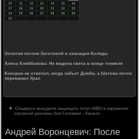
10
11
12
13
14
15
16
17
18
19
20
21
22
23
24
25
26
27
28
29
30
31
Золотая погоня Загитовой и сенсация Коляды
Алиса Клейбанова: Не видела света в конце тоннеля
Кокорин не ответил, когда забьет Дзюба, а Шатова почти
переманил Урал
Сондерса вынудили защищать титул WBO в окружении
огромной рекламы боя Головкин - Канело
Андрей Воронцевич: После