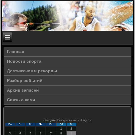
Главная
Новости спорта
Достижения и рекорды
Разбор событий
Архив записей
Связь с нами
Сегодня: Воскресенье, 9 Августа
Пн
Вт
Ср
Чт
Пт
Сб
Вс
1
2
3
4
5
6
7
8
9