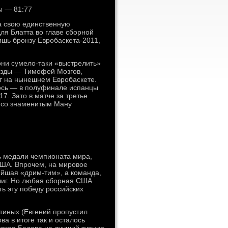
ы — 81:77
ла свою единственную
ля Блатта во главе сборной
ишь бронзу Евробаскета-2011,
ни сумело-таки «выстрелить»
везды — Тимофей Мозгов,
т на нынешнем Евробаскете.
ось — в полуфинале испанцы
7. Зато в матче за третье
е со знаменитым Ману
ть медали чемпионата мира,
США. Впрочем, на мировое
ейшая «дрим-тим», а команда,
 лиг. Но любая сборная США
ь эту победу российских
тиных (Евгений пропустил
а в итоге так и осталось