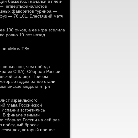
щий баскетбол начался в плей-
 — четвертьфиналистов
лавных фаворитов турнира —
нфуз — 78:101. Блестящий матч
е 100 очков, а ее игра вселила
ло ровно 10 лет назад
т на «Матч ТВ»
е серьезное, чем победа
ира из США). Сборная России
панской столице. Причем
которые годом ранее стали
лимпийские медали и три
лист израильского
ий глава Российской
 Испании встретились
9. В финале явными
о сборная России на сей раз
ил победный бросок
 секундах, который принес