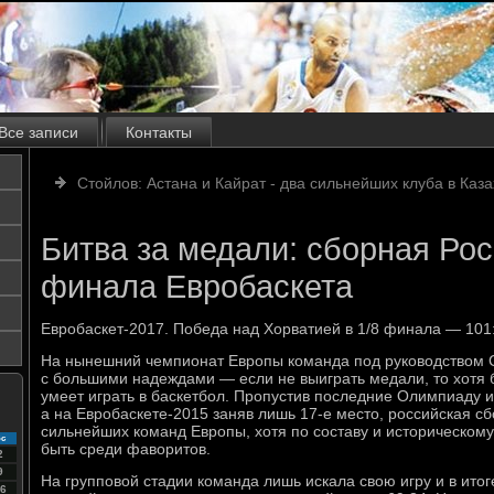
Все записи
Контакты
Стойлов: Астана и Кайрат - два сильнейших клуба в Каз
Битва за медали: сборная Рос
финала Евробаскета
Евробаскет-2017. Победа над Хорватией в 1/8 финала — 101
На нынешний чемпионат Европы команда под руководством 
с большими надеждами — если не выиграть медали, то хотя бы
умеет играть в баскетбол. Пропустив последние Олимпиаду 
а на Евробаскете-2015 заняв лишь 17-е место, российская с
сильнейших команд Европы, хотя по составу и историческом
с
быть среди фаворитов.
2
9
На групповой стадии команда лишь искала свою игру и в ито
6