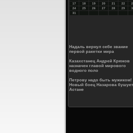
17
18
19
20
21
22
2
24
25
26
27
28
29
3
31
Надаль вернул себе звание
первой ракетки мира
Казахстанец Андрей Крюков
назначен главой мирового
водного поло
Петрову надо быть мужиком!
Новый боец Назарова бушует
Астане