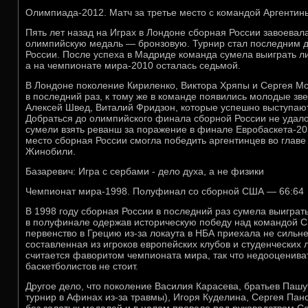
Олимпиада-2012. Матч за третье место с командой Аргентин
Пять лет назад на Играх в Лондоне сборная России завоева
олимпийскую медаль — бронзовую. Турнир стал последним д
России. После успеха в Мадриде команда сумела выиграть л
а на чемпионате мира-2010 осталась седьмой.
В Лондоне поколение Кириленко, Виктора Хряпы и Сергея Мо
в последний раз, к тому же в команде появились молодые з
Алексей Швед, Виталий Фридзон, которые успешно выступаю
Добраться до олимпийского финала сборной России не удал
сумели взять реванш за поражение в финале Евробаскета-201
место сборная России смогла победить аргентинцев во глав
Жинобили.
Базаревич: Игра с сербами - дело духа, а не физики
Чемпионат мира-1998. Полуфинал со сборной США — 66:64
В 1998 году сборная России в последний раз сумела выигра
в полуфинале одержав историческую победу над командой 
первенство в Грецию из-за локаута в НБА приехала не сильн
составленная из игроков европейских клубов и студенческих
считается фаворитом чемпионата мира, так что недооцениват
баскетболистов не стоит.
Другое дело, что поколение Василия Карасева, братьев Пашу
турнир в Афинах из-за травмы), Игоря Куделина, Сергея Панов