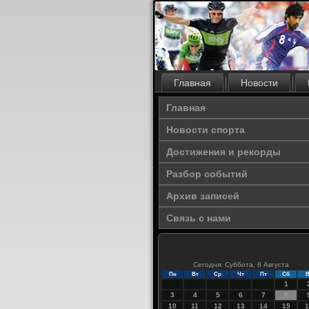
Главная
Новости
Главная
Новости спорта
Достижения и рекорды
Разбор событий
Архив записей
Связь с нами
Сегодня: Суббота, 8 Августа
Пн
Вт
Ср
Чт
Пт
Сб
В
1
3
4
5
6
7
8
10
11
12
13
14
15
1