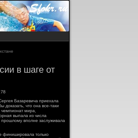
ахстане
сии в шаге от
:78
Сергея Базаревича приехала
 доказать, что она все-таки
и чемпионат мира,
борная выпала из числа
у прошлому вполне заслуживала
ге финишировала только