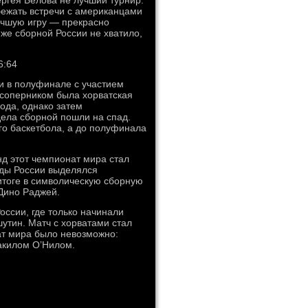
ргея Белова не лучший турнир.
бежать встречи с американцами
учшую игру — прекрасно
же сборной России не хватило,
6:64
и в полуфинале с участием
 соперником была хорватская
ода, однако затем
дела сборной пошли на спад.
го баскетбола, а до полуфинала
нд этот чемпионат мира стал
нды России выделялся
итоге в символическую сборную
Дино Раджей.
ссии, где только начинали
утин. Матч с хорватами стал
ат мира было невозможно:
акилом О’Нилом.