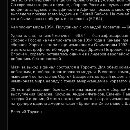
без золотых медалей и в целом провело под руководством Се
Со скрипом выступая в группе, сборная России не сумела из
до финала, однако в полуфинале в Афинах показала свою л
выглядели прежде всего Куделин и Сергей Бабков. На финал 
хотя были шансы победить и югославов (62:64).
Чемпионат мира-1994. Полуфинал с командой Хорватии — 6
Удивительно, но такой же счет — 66:64 — был зафиксирован 
сборной России на чемпионате мира 1994 года в Канаде, где
сборная. Хорваты стали вице-чемпионами Олимпиады 1992 г
в автокатастрофе погиб лидер команды Дражен Петрович, и 
Впрочем, хорваты оставались одними из лидеров европейско
добрались без поражений.
Матч за выход в финал состоялся в Торонто. Для обеих кома
дебютным, и победа гарантировала медали. В составе кома
нынешний ее наставник Сергей Базаревич, который вошел в 
чемпионата мира наряду с тремя американцами и хорватом 
29-летний Базаревич был самым опытным игроком сборной Ро
выступления Карасев, Кисурин, Андрей Фетисов, Евгений Паш
звездной страницей этого поколения, хотя выиграть чемпион
на турнире царила американская «Дрим-тим-2» во главе с Ш
Евгений Трушин.