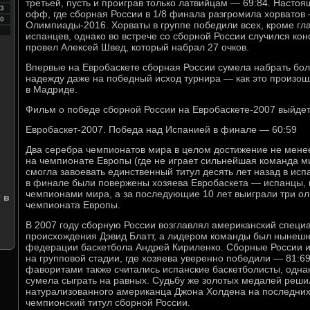
третьей, пусть и проиграв только латвийцам — 69:84. Настоя
3
офф, где сборная России в 1/8 финала разгромила хорватов
0
Олимпиады-2016. Хорваты в группе победили всех, кроме г
испанцев, однако во встрече со сборной России случился ко
провел Алексей Швед, который набрал 27 очков.
Впервые на Евробаскете сборная России сумела набрать боле
надежду даже на победный исход турнира — как это произош
в Мадриде.
Фильм о победе сборной России на Евробаскете-2007 выйде
Евробаскет-2007. Победа над Испанией в финале — 60:59
Два серебра чемпионатов мира в целом достижение не мене
на чемпионате Европы (где не играет сильнейшая команда м
смогла завоевать единственный титул десять лет назад в ис
в финале были повержены хозяева Евробаскета — испанцы, 
чемпионами мира, а за последующие 10 лет выиграли три о
 в
чемпионата Европы.
В 2007 году сборную России возглавлял американский специа
происхождения Дэвид Блатт, а лидером команды был нынешн
федерации баскетбола Андрей Кириленко. Сборные России и
на групповой стадии, где хозяева уверенно победили — 81:6
фаворитами также считались испанские баскетболисты, однак
сумела сыграть на равных. Судьбу же золотых медалей реш
натурализованного американца Джона Холдена на последних
чемпионский титул сборной России.