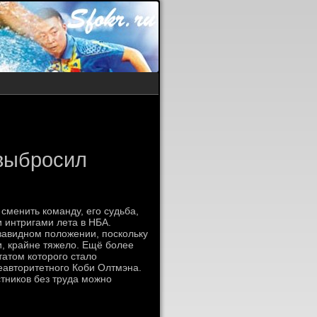
 выбросил
 сменить команду, его судьба,
и интригами лета в НБА.
завидном положении, поскольку
и, крайне тяжело. Ещё более
татом которого стало
еавторитетного Коби Олтмэна.
стников без труда можно