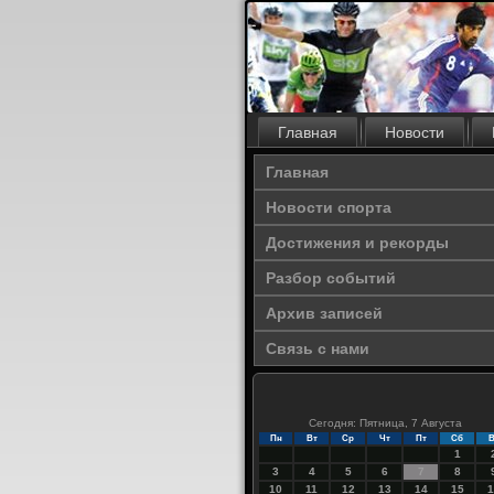
Главная
Новости
Главная
Новости спорта
Достижения и рекорды
Разбор событий
Архив записей
Связь с нами
Сегодня: Пятница, 7 Августа
Пн
Вт
Ср
Чт
Пт
Сб
В
1
3
4
5
6
7
8
10
11
12
13
14
15
1