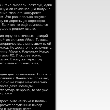
в Огайо выбрали, пожалуй, один
точную ли компенсацию получил
ение главного конкурента
ем. Это равносильно покупке
су на дорожку до аэропорта,
. Если кто-то ещё сомневался
дущее в родном штате.
ил одну из ключевых позиций
 сейчас сильнее Айзеи Томаса,
соперничества в минувшем плей-
маса. Но достаточно вспомнить,
ояние Айзеи с Рэджоном Рондо
упал 02. И скорее всего,
го». К тому же через год
аксимального контракта,
оден для организации. Но и его
 позиции с Джеймсом. Конечно,
но оно не будет максимально
виста даже команды,
те ухода Леброна, то это уже
лей-офф.
огресс Анте Жижича и полный
бразует полученный выбор
а в цистерне дёгтя.