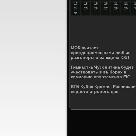
17
18
19
20
21
22
2
24
25
26
27
28
29
3
31
МОК считает
преждевременными любые
разговоры о санкциях КХЛ
Гимнастка Чусовитина будет
участвовать в выборах в
комиссию спортсменов FIG
ВТБ Кубок Кремля. Расписани
первого игрового дня