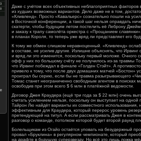
3
Даже с учётом всех объективных неблагоприятных факторов 
0
из худших возможных вариантов. Дело даже не в том, доста
«Кливленд». Просто «Кавальерс» сознательно пошли на усил
в Восточной конференции, а такой шаг нельзя оправдать нич
скатерти, чтобы будущим летом постелить её Леброну Джейм
и заказу к трапу самолёта оркестра с «Прощанием славянки»
в планах Короля, то теперь уже вряд ли представляет его бу
К тому же обмен слишком неравноценный. «Кливленд» ослаб
в составе, не усилив другие. Излишне объяснять, что Ирвинг
и вряд ли это изменится, поскольку первый моложе. Очного 
офф у них по большому счёту не получилось из-за травмы То
что Ирвинг побеждал в финале «Голден Стэйт». А противост
привело к тому, что после двух домашних матчей «Бостон» уст
проиграл бы серию, если бы не травма разыгрывающего «Чика
Томас станет неограниченно свободным агентом в поисках м
освободив при этом всего $ 6 млн в платёжной ведомости.
е
Договор Джея Краудера (ещё три года за $ 22 млн) очень выг
считать усилением нельзя, поскольку он выступает на одной
Тайрон Лю найдёт варианты их совместного использования, 
эффективным для Краудера, который перерос уровень резер
претендующей на титул. А если рассматривать Джея в контекс
разговор о команде, потолком которой будет второй раунд п
Болельщикам из Огайо остаётся уповать на безудержный пр
провал «Бруклина» в регулярном чемпионате, который прео
на драфте в будущую суперзвезду. Но всё это лишь ложка мёд