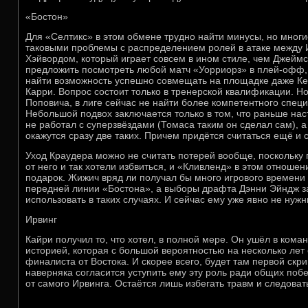
«Бостон»
Для «Селтикс» в этом обмене трудно найти минусы, но многие
таковыми проблемы с распределением ролей в атаке между 
Хэйвордом, который играет совсем в ином стиле, чем Джеймс.
предложить посмотреть любой матч «Уорриорз» в плей-офф, 
найти возможность успешно совмещать на площадке даже К
Карри. Вопрос состоит только в тренерской квалификации. Но
Поповича, в лиге сейчас не найти более компетентного специ
Небольшой подвох заключается только в том, что раньше нас
не работал с суперзвёздами (Томаса таким он сделал сам), а
окажутся сразу две таких. Причем придётся считаться ещё и
Уход Краудера можно не считать потерей вообще, поскольку
от него и так хотели избвиться, и «Кливленд» в этом отноше
подарок. Жижич вряд ли получал бы много игрового времен
передней линии «Бостона», а выборы драфта Дэнни Эйндж з
использовать в таких случаях. И сейчас ему уже явно не нуж
Ирвинг
Кайри получил то, что хотел, в полной мере. Он ушёл в коман
историей, которая с большой вероятностью на несколько лет
финалиста от Востока. И скорее всего, будет там первой скр
наверняка согласится уступить ему эту роль ради общих побед
от самого Ирвинга. Остаётся лишь избегать травм и следоват