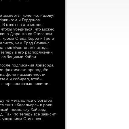
 эксперты, конечно, назовут
Ирвингом и Гордоном
 В ответ на это можно
чтобы убедиться, что можно
евина Дюранта со Стивеном
, кроме Стива Керра и Грега
алиста, чем Брэд Стивенс.
тавник «Бостона» никогда
 теперь в его распоряжении
 с амбициями Кайри.
 после подписания Хэйворда
нии фактически преподнёс
и на фоне насыщенности
атем и собирал, чтобы
ны перспективные новички.
ду из мегаполиса с богатой
 сменит «Кавальерс» в роли
ипкой, поскольку Хэйворд
. Так что теперь всё зависит
ь указаниям Стивенса.