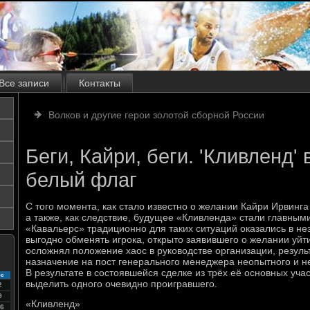
Все записи
Контакты
Волков и другие герои золотой сборной России
Беги, Кайри, беги. 'Кливленд'
белый флаг
С того момента, как стало известно о желании Кайри Ирвинга
а также, как следствие, будущее «Кливленда» стали главным
«Кавальерс» традиционно для таких ситуаций оказались в не
выгодно обменять игрока, открыто заявившего о желании уйт
осложнял положение хаос в руководстве организации, резуль
назначение на пост генерального менеджера неопытного и н
В результате в состоявшейся сделке из трёх её основных уча
с
выделить одного очевидно проигравшего.
2
9
«Кливленд»
6