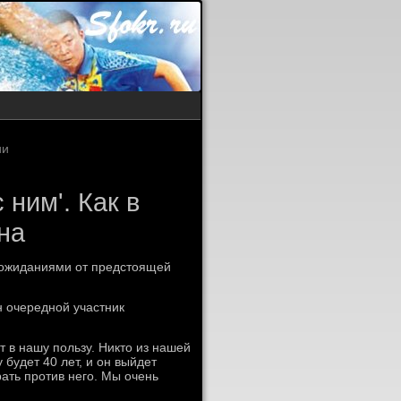
ии
 ним'. Как в
на
 ожиданиями от предстоящей
н очередной участник
т в нашу пользу. Никто из нашей
 будет 40 лет, и он выйдет
рать против него. Мы очень