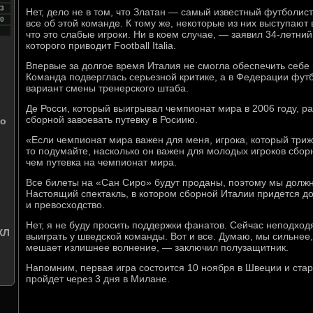
3
Нет, дело не в том, что Златан — самый известный футболис
0
все об этой команде. К тому же, некоторые из них выступают в
что это слабые игроки. Ни в коем случае, — заявил 34-летни
которого приводит Football Italia.
Впервые за долгое время Италия не смогла обеспечить себе 
Команда подверглась серьезной критике, а в Федерации фут
вариант смены тренерского штаба.
Де Росси, который выигрывал чемпионат мира в 2006 году, ра
сборной завоевать путевку в Росиию.
до
«Если чемпионат мира важен для меня, игрока, который триж
то подумайте, насколько он важен для молодых игроков сбор
чем путевка на чемпионат мира.
Все билеты на «Сан Сиро» будут проданы, поэтому мы должн
Настоящий спектакль, в котором сборной Италии придется до
и превосходство.
Нет, я не буду просить поддержки фанатов. Сейчас неподх
ХЛ
выиграть у шведской команды. Вот и все. Думаю, мы сильнее
мешает излишнее волнение, — заключил полузащитник.
Напомним, первая игра состоится 10 ноября в Швеции и старт
пройдет через 3 дня в Милане.