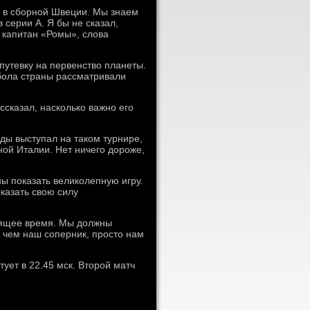
т в сборной Швеции. Мы знаем
 серии А. Я бы не сказал,
й капитан «Ромы», слова
путевку на первенство планеты.
бола страны рассматривали
ссказал, насколько важно его
ды выступал на таком турнире,
ной Италии. Нет ничего дороже,
ы показать великолепную игру.
казать свою силу
одящее время. Мы должны
, чем наш соперник, просто нам
ует в 22.45 мск. Второй матч