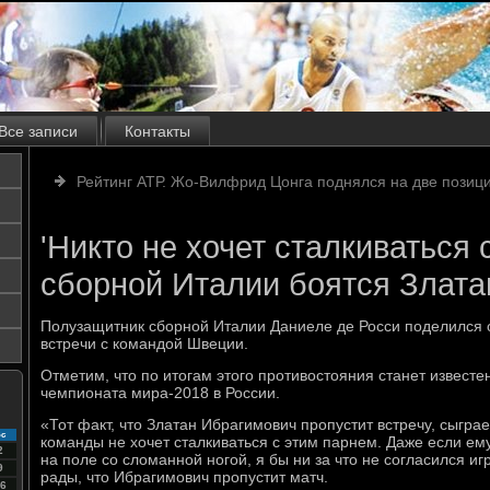
Все записи
Контакты
Рейтинг АТР. Жо-Вилфрид Цонга поднялся на две позиц
'Никто не хочет сталкиваться с
сборной Италии боятся Злата
Полузащитник сборной Италии Даниеле де Росси поделился
встречи с командой Швеции.
Отметим, что по итогам этого противостояния станет известе
чемпионата мира-2018 в России.
«Тот факт, что Златан Ибрагимович пропустит встречу, сыграе
с
команды не хочет сталкиваться с этим парнем. Даже если ему
2
на поле со сломанной ногой, я бы ни за что не согласился иг
9
рады, что Ибрагимович пропустит матч.
6