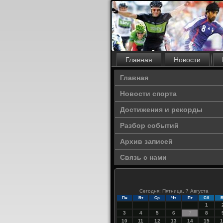
Главная
Новости
Главная
Новости спорта
Достижения и рекорды
Разбор событий
Архив записей
Связь с нами
Сегодня: Пятница, 7 Августа
Пн
Вт
Ср
Чт
Пт
Сб
В
1
3
4
5
6
7
8
10
11
12
13
14
15
1