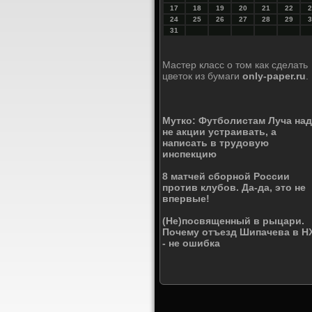
17
18
19
20
21
22
2
24
25
26
27
28
29
3
31
Мастер класс о том как сделать
цветок из бумаги
only-paper.ru
.
Мутко: Футболистам Луча на
не акции устраивать, а
написать в трудовую
инспекцию
8 матчей сборной России
против клубов. Да-да, это не
впервые!
(Не)посвященный в рыцари.
Почему отъезд Шипачева в Н
- не ошибка