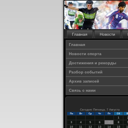
Главная
Новости
Главная
Новости спорта
Достижения и рекорды
Разбор событий
Архив записей
Связь с нами
Сегодня: Пятница, 7 Августа
Пн
Вт
Ср
Чт
Пт
Сб
В
1
3
4
5
6
7
8
10
11
12
13
14
15
1