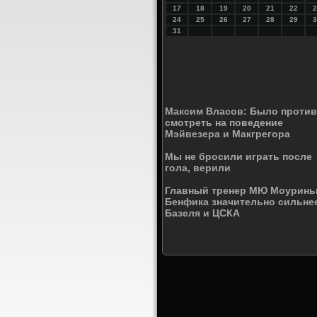
17
18
19
20
21
22
2
24
25
26
27
28
29
3
31
Максим Власов: Было проти
смотреть на поведение
Мэйвезера и Макгрегора
Мы не бросили играть после
гола, верили
Главный тренер МЮ Моуринь
Бенфика значительно сильне
Базеля и ЦСКА