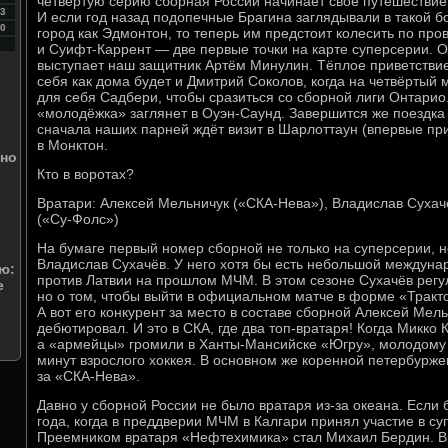
четвёртую серию сборная России начинает своё путешествие
3
И если год назад подопечные Брагина заглядывали в такой 
0
город как Эдмонтон, то теперь им предстоит колесить по пр
и Суифт-Каррент — две первые точки на карте суперсерии. 
выступает наш защитник Артём Минулин. Тёплое приветствие
себя как дома будет и Дмитрий Соколов, когда на четвёртый 
для себя Садбери, чтобы сразиться со сборной лиги Онтарио
«молодёжка» заглянет в Оуэн-Саунд. Завершится же поездка 
сначала наших парней ждёт визит в Шарлоттаун (впервые пр
в Монктон.
вно
Кто в воротах?
Вратари: Алексей Мельничук («СКА-Нева»), Владислав Сухач
(«Су-Фолс»)
На бумаге первый номер сборной не только на суперсерии, 
Владислав Сухачёв. У него хотя бы есть небольшой междун
ю:
против Латвии на прошлом МЧМ. В этом сезоне Сухачёв регу
е
но о том, чтобы выйти в официальном матче в форме «Тракто
А вот его конкурент за место в составе сборной Алексей Мель
дебютировал. И это в СКА, где два топ-вратаря! Когда Микко 
а «армейцы» громили в Ханты-Мансийске «Югру», молодому 
минут взрослого хоккея. В основном же коренной петербурже
за «СКА-Нева».
Давно у сборной России не было вратаря из-за океана. Если
года, когда в преддверии МЧМ в Калгари принял участие в с
Преемником вратаря «Нефтехимика» стал Михаил Бердин. Вр