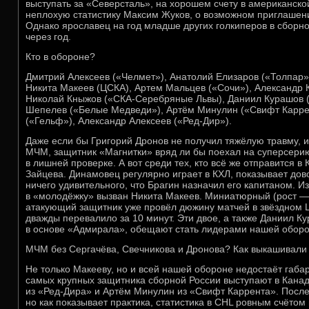
выступать за «Северсталь», на хорошем счету в американск
неплохую статистику Максим Жуков, о возможном приглашени
Однако ярославец на год младше других голкиперов в сборно
через год.
Кто в обороне?
Дмитрий Алексеев («Челмет»), Анатолий Елизаров («Толпар»
Никита Макеев (ЦСКА), Артем Мальцев («Сочи»), Александр 
Николай Кныжов («СКА-Серебряные Львы), Даниил Курашов 
Шепелев («Белые Медведи»), Артём Минулин («Свифт Карре
(«Гельф»), Александр Алексеев («Ред-Дир»).
Даже если бы Григорий Дронов не получил тяжёлую травму, из
МЧМ, защитник «Магнитки» вряд ли бы поехал на суперсерию
в лишней проверке. А вот среди тех, кто всё же отправится в 
Зайцева. Динамовец регулярно играет в КХЛ, показывает дово
ничего удивительного, что Брагин назначил его капитаном. Из
в «молодёжку» вызван Никита Макеев. Миниатюрный (рост — 
атакующий защитник уже провёл дюжину матчей в звёздном Ц
дважды перевалило за 10 минут. Эти двое, а также Даниил К
в основе «Адмирала», обещают стать лидерами нашей обор
МЧМ без Сергачёва, Свечникова и Дронова? Как выкашивали
Не только Макееву, но и всей нашей обороне недостаёт габар
самых крупных защитника сборной России выступают в Канад
из «Ред-Дира» и Артём Минулин из «Свифт Каррента». После
но как показывает практика, статистика в CHL ровным счётом 