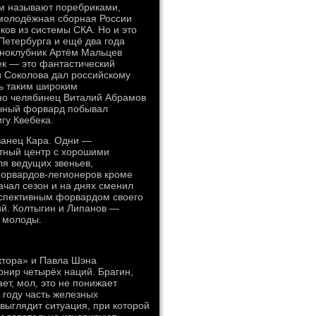
ам называют поребриками,
 молодёжная сборная России
ков из системы СКА. Но и это
Петербурга и ещё два года
дноклубник Артём Мальцев
век — это фантастический
и Соколова дал российскому
ь таким широким
нно челябинец Виталий Абрамов
ичный форвард побывал
гу Квебека.
занец Кара. Одни —
тный центр с хорошими
ля ведущих звеньев,
 форвардов-легионеров кроме
чал сезон и на днях сменил
рспективным форвардом своего
ий. Колтыгин и Липанов —
 молоды.
ктора» и Павла Шэна
рнир четырёх наций. Брагин,
ет, мол, это не понижает
 году часть железных
 выглядит ситуация, при которой