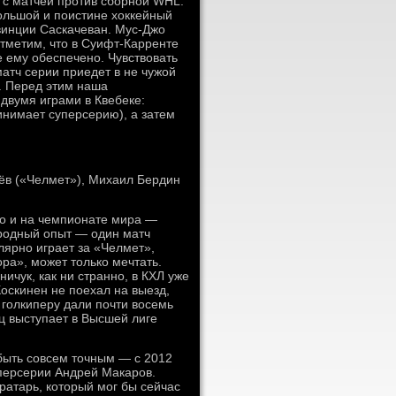
 с матчей против сборной WHL.
большой и поистине хоккейный
овинции Саскачеван. Мус-Джо
Отметим, что в Суифт-Карренте
 ему обеспечено. Чувствовать
матч серии приедет в не чужой
. Перед этим наша
двумя играми в Квебеке:
инимает суперсерию), а затем
ёв («Челмет»), Михаил Бердин
но и на чемпионате мира —
ародный опыт — один матч
лярно играет за «Челмет»,
ра», может только мечтать.
ничук, как ни странно, в КХЛ уже
Коскинен не поехал на выезд,
голкиперу дали почти восемь
ц выступает в Высшей лиге
 быть совсем точным — с 2012
уперсерии Андрей Макаров.
атарь, который мог бы сейчас