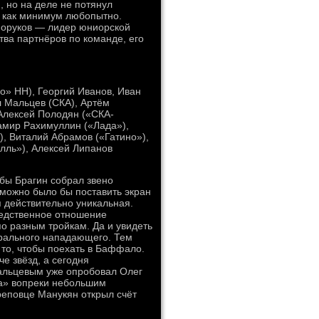
 но на деле не потянул
 как минимум любопытно.
моруков — лидер юниорской
тва партнёров по команде, его
» НН), Георгий Иванов, Иван
л Мальцев (СКА), Артём
 Алексей Полодян («СКА-
амир Рахимуллин («Лада»),
, Виталий Абрамов («Гатино»),
лль»), Алексей Липанов
бы Брагин собрал звено
можно было бы поставить экран
 действительно уникальная.
редственное отношение
по разным тройкам. Да и увидеть
трального нападающего. Тем
то, чтобы поехать в Баффало.
е звёзд, а сегодня
Мальцевым уже опробовал Олег
да» вопреки небольшим
реповце Манукян открыл счёт