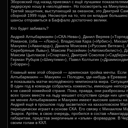
Зборовский год назад приезжал с ещё лучшими показателями,
лидерскую ношу в «молодёжке». Но посмотреть на Минулина
Третий защитник, выступающий за океаном, это Дмитрий Са
сборной 1999 года. Несмотря на то, что он младше большинс
шансы отправиться в Баффало достаточно велики.
Кто будет забивать?
Андрей Алтыбармакян («СКА-Нева»), Данил Веряев («Торпедо
Романов, (оба — «Локо»), Владислав Кара («Ирбис»), Михаи
Манукян («Авангард»), Данила Моисеев («Русские Витязи»),
Серебряные Львы»), Максим Рассейкин («Автомобилист»), Д
Максим Цыплаков («Спартак»), Дмитрий Соколов («Садбери»)
Герман Рубцов («Шикутими»), Павел Колтыгин («Драммондви
(«Бэрри»).
Главный мем этой сборной — армянская тройка мечты. Если 
Алтыбармакян — Манукян — Полодян, где-нибудь в Ереване 
и показывать матчи молодёжного чемпионата мира. Ситуация
В один год в команде собрались хоккеисты, имеющие непос
к не самой хоккейной стране. Пока, правда, они разбросаны 
всех троих вместе на льду мешает отсутствие среди них цен
не менее Алтыбармакян и Манукян имеют высокие шансы на 
Андрей ещё в прошлом году засветился на кахаэловском Матч
периодически играет в основе СКА. Его связку с Михаилом 
Знарок. Артём, в свою очередь, пробился в состав «Авангар
габаритам, представ энергичным и «злым» форвардом. В Че
своим голам в КХЛ.