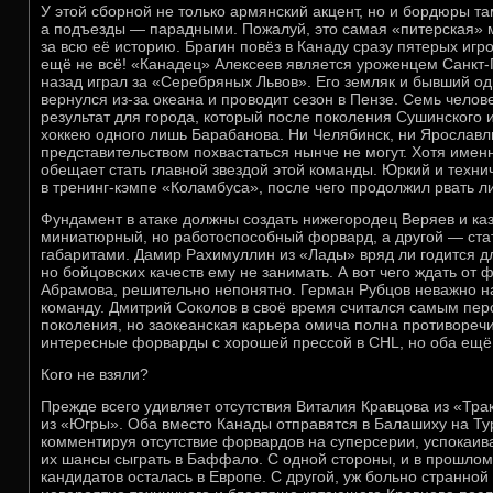
У этой сборной не только армянский акцент, но и бордюры т
а подъезды — парадными. Пожалуй, это самая «питерская»
за всю её историю. Брагин повёз в Канаду сразу пятерых игро
ещё не всё! «Канадец» Алексеев является уроженцем Санкт-
назад играл за «Серебряных Львов». Его земляк и бывший о
вернулся из-за океана и проводит сезон в Пензе. Семь чело
результат для города, который после поколения Сушинского 
хоккею одного лишь Барабанова. Ни Челябинск, ни Ярославл
представительством похвастаться нынче не могут. Хотя име
обещает стать главной звездой этой команды. Юркий и техн
в тренинг-кэмпе «Коламбуса», после чего продолжил рвать ли
Фундамент в атаке должны создать нижегородец Веряев и ка
миниатюрный, но работоспособный форвард, а другой — ста
габаритами. Дамир Рахимуллин из «Лады» вряд ли годится д
но бойцовских качеств ему не занимать. А вот чего ждать от
Абрамова, решительно непонятно. Герман Рубцов неважно на
команду. Дмитрий Соколов в своё время считался самым пе
поколения, но заокеанская карьера омича полна противореч
интересные форварды с хорошей прессой в CHL, но оба ещё
Кого не взяли?
Прежде всего удивляет отсутствия Виталия Кравцова из «Тра
из «Югры». Оба вместо Канады отправятся в Балашиху на Ту
комментируя отсутствие форвардов на суперсерии, успокаива
их шансы сыграть в Баффало. С одной стороны, и в прошлом
кандидатов осталась в Европе. С другой, уж больно странной