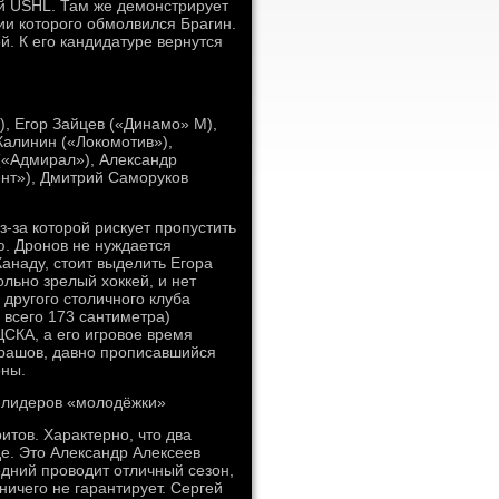
ой USHL. Там же демонстрирует
и которого обмолвился Брагин.
й. К его кандидатуре вернутся
), Егор Зайцев («Динамо» М),
Калинин («Локомотив»),
(«Адмирал»), Александр
нт»), Дмитрий Саморуков
-за которой рискует пропустить
. Дронов не нуждается
Канаду, стоит выделить Егора
льно зрелый хоккей, и нет
 другого столичного клуба
всего 173 сантиметра)
СКА, а его игровое время
урашов, давно прописавшийся
оны.
 лидеров «молодёжки»
итов. Характерно, что два
е. Это Александр Алексеев
дний проводит отличный сезон,
ничего не гарантирует. Сергей