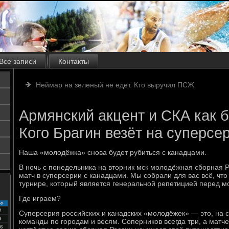
Все записи
Контакты
Неймар на зеленый не едет. Кто выручил ПСЖ
Армянский акцент и СКА как б
Кого Брагин везёт на суперсе
Наша «молодёжка» снова будет рубиться с канадцами.
В ночь с понедельника на вторник мск молодёжная сборная 
матч в суперсерии с канадцами. Мы собрали для вас всё, чт
турнире, который является генеральной репетицией перед 
Где играем?
с
2
Суперсерия российских и канадских «молодёжек» — это, на 
9
команды по городам и весям. Соперников всегда три, а матче
6