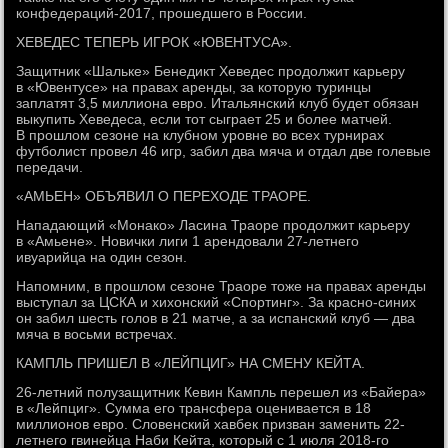
конфедераций-2017, прошедшего в России.
ХЕВЕДЕС ТЕПЕРЬ ИГРОК «ЮВЕНТУСА».
Защитник «Шальке» Бенедикт Хеведес продолжит карьеру
в «Ювентусе» на правах аренды, за которую туринцы
заплатят 3,5 миллиона евро. Итальянский клуб будет обязан
выкупить Хеведеса, если тот сыграет 25 и более матчей.
В прошлом сезоне на клубном уровне во всех турнирах
футболист провел 46 игр, забил два мяча и отдал две голевые
передачи.
«АМЬЕН» ОБЪЯВИЛ О ПЕРЕХОДЕ ТРАОРЕ.
Нападающий «Монако» Ласина Траоре продолжит карьеру
в «Амьене». Новички лиги 1 арендовали 27-летнего
ивуарийца на один сезон.
Напомним, в прошлом сезоне Траоре тоже на правах аренды
выступал за ЦСКА и хихонский «Спортинг». За красно-синих
он забил шесть голов в 21 матче, а за испанский клуб — два
мяча в восьми встречах.
КАМПЛЬ ПРИШЕЛ В «ЛЕЙПЦИГ» НА СМЕНУ КЕЙТА.
26-летний полузащитник Кевин Кампль перешел из «Байера»
в «Лейпциг». Сумма его трансфера оценивается в 18
миллионов евро. Словенский хавбек призван заменить 22-
летнего гвинейца Наби Кейта, который с 1 июля 2018-го