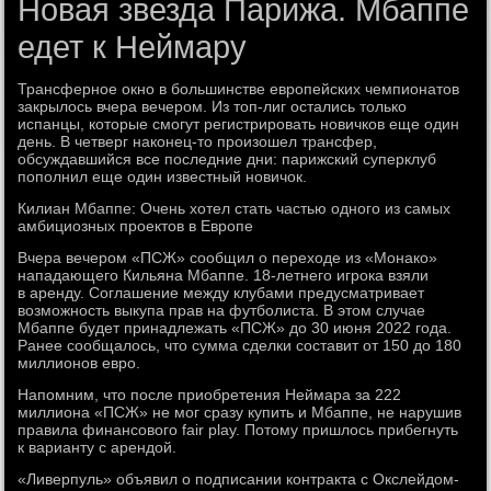
Новая звезда Парижа. Мбаппе
едет к Неймару
Трансферное окно в большинстве европейских чемпионатов
закрылось вчера вечером. Из топ-лиг остались только
испанцы, которые смогут регистрировать новичков еще один
день. В четверг наконец-то произошел трансфер,
обсуждавшийся все последние дни: парижский суперклуб
пополнил еще один известный новичок.
Килиан Мбаппе: Очень хотел стать частью одного из самых
амбициозных проектов в Европе
Вчера вечером «ПСЖ» сообщил о переходе из «Монако»
нападающего Кильяна Мбаппе. 18-летнего игрока взяли
в аренду. Соглашение между клубами предусматривает
возможность выкупа прав на футболиста. В этом случае
Мбаппе будет принадлежать «ПСЖ» до 30 июня 2022 года.
Ранее сообщалось, что сумма сделки составит от 150 до 180
миллионов евро.
Напомним, что после приобретения Неймара за 222
миллиона «ПСЖ» не мог сразу купить и Мбаппе, не нарушив
правила финансового fair play. Потому пришлось прибегнуть
к варианту с арендой.
«Ливерпуль» объявил о подписании контракта с Окслейдом-