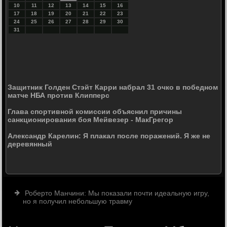
10
11
12
13
14
15
16
17
18
19
20
21
22
23
24
25
26
27
28
29
30
31
Защитник Голден Стэйт Карри набрал 31 очко в победном
матче НБА против Клипперс
Глава спортивной комиссии объяснил причины
санкционирования боя Мейвезер - МакГрегор
Александр Карелин: Я плакал после поражений. Я же не
деревянный
Роберто Манчини: Мы показали почти идеальную игру,
но я получил небольшую травму