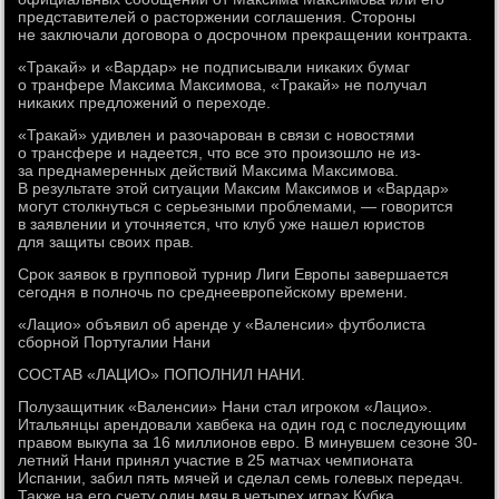
представителей о расторжении соглашения. Стороны
не заключали договора о досрочном прекращении контракта.
«Тракай» и «Вардар» не подписывали никаких бумаг
о транфере Максима Максимова, «Тракай» не получал
никаких предложений о переходе.
«Тракай» удивлен и разочарован в связи с новостями
о трансфере и надеется, что все это произошло не из-
за преднамеренных действий Максима Максимова.
В результате этой ситуации Максим Максимов и «Вардар»
могут столкнуться с серьезными проблемами, — говорится
в заявлении и уточняется, что клуб уже нашел юристов
для защиты своих прав.
Срок заявок в групповой турнир Лиги Европы завершается
сегодня в полночь по среднеевропейскому времени.
«Лацио» объявил об аренде у «Валенсии» футболиста
сборной Португалии Нани
СОСТАВ «ЛАЦИО» ПОПОЛНИЛ НАНИ.
Полузащитник «Валенсии» Нани стал игроком «Лацио».
Итальянцы арендовали хавбека на один год с последующим
правом выкупа за 16 миллионов евро. В минувшем сезоне 30-
летний Нани принял участие в 25 матчах чемпионата
Испании, забил пять мячей и сделал семь голевых передач.
Также на его счету один мяч в четырех играх Кубка