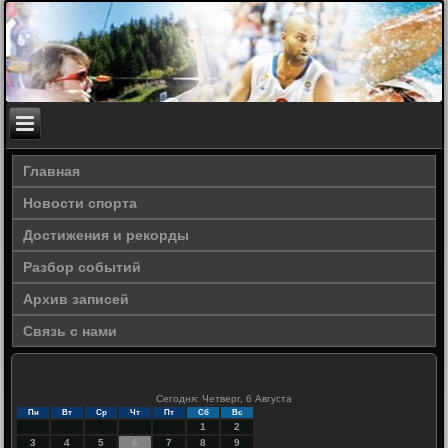
Главная
Новости спорта
Достижения и рекорды
Разбор событий
Архив записей
Связь с нами
Сегодня: Четверг, 6 Августа
Пн
Вт
Ср
Чт
Пт
Сб
Вс
1
2
3
4
5
6
7
8
9