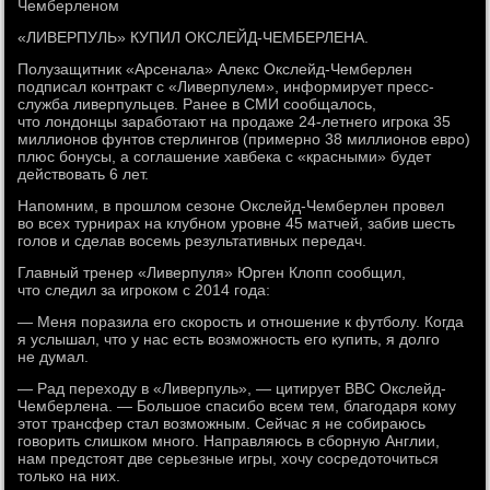
Чемберленом
«ЛИВЕРПУЛЬ» КУПИЛ ОКСЛЕЙД-ЧЕМБЕРЛЕНА.
Полузащитник «Арсенала» Алекс Окслейд-Чемберлен
подписал контракт с «Ливерпулем», информирует пресс-
служба ливерпульцев. Ранее в СМИ сообщалось,
что лондонцы заработают на продаже 24-летнего игрока 35
миллионов фунтов стерлингов (примерно 38 миллионов евро)
плюс бонусы, а соглашение хавбека с «красными» будет
действовать 6 лет.
Напомним, в прошлом сезоне Окслейд-Чемберлен провел
во всех турнирах на клубном уровне 45 матчей, забив шесть
голов и сделав восемь результативных передач.
Главный тренер «Ливерпуля» Юрген Клопп сообщил,
что следил за игроком с 2014 года:
— Меня поразила его скорость и отношение к футболу. Когда
я услышал, что у нас есть возможность его купить, я долго
не думал.
— Рад переходу в «Ливерпуль», — цитирует BBC Окслейд-
Чемберлена. — Большое спасибо всем тем, благодаря кому
этот трансфер стал возможным. Сейчас я не собираюсь
говорить слишком много. Направляюсь в сборную Англии,
нам предстоят две серьезные игры, хочу сосредоточиться
только на них.