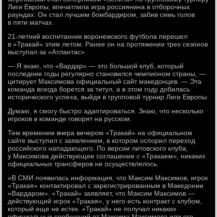
Лиги Европы, впечатлила игра россиянина в отборочных
раундах. Он стал лучшим бомбардиром, забив семь голов
в пяти матчах.
21-летний воспитанник воронежского футбола перешел
в «Тракай» этим летом. Ранее он на протяжении трех сезонов
выступал за «Атлантас».
— Я знаю, что «Вардар» — это большой клуб, который
последние годы регулярно становился чемпионом страны, —
цитирует Максимова официальный сайт македонцев. — Эта
команда всегда борется за титул, а в этом году добилась
исторического успеха, выйдя в групповой турнир Лиги Европы.
Думаю, я смогу быстро адаптироваться. Знаю, что несколько
игроков в команде говорят на русском.
Тем временем вчера вечером «Тракай» на официальном
сайте выступил с заявлением, в котором оспорил переход
российского нападающего. По версии литовского клуба,
у Максимова действующее соглашение с «Тракаем», никаких
официальных трансферов не осуществлялось.
«В СМИ появилась информация, что Максим Максимов, игрок
«Тракая» контактировал с зарегистрированным в Македонии
«Вардаром». «Тракай» заявляет, что Максим Максимов —
действующий игрок «Тракая», у него есть контракт с клубом,
который еще не истек. «Тракай» не получал никаких
официальных сообщений от Максима Максимова или его