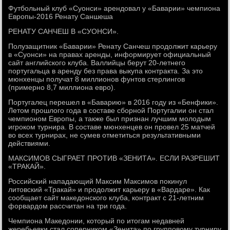
Футбольный клуб «Суонси» арендовал у «Баварии» чемпиона
Европы-2016 Ренату Саншеша
РЕНАТУ САНЧЕШ В «СУОНСИ».
Полузащитник «Баварии» Ренату Санчеш продолжит карьеру
в «Суонси» на правах аренды, информирует официальный
сайт английского клуба. Валлийцы берут 20-летнего
португальца в аренду без права выкупа контракта. За это
мюнхенцы получат 8 миллионов фунтов стерлингов
(примерно 8,7 миллиона евро).
Португалец перешел в «Баварию» в 2016 году из «Бенфики».
Летом прошлого года в составе сборной Португалии он стал
чемпионом Европы, а также был признан лучшим молодым
игроком турнира. В составе мюнхенцев он провел 25 матчей
во всех турнирах, не сумев отметиться результативными
действиями.
МАКСИМОВ СЫГРАЕТ ПРОТИВ «ЗЕНИТА». ЕСЛИ РАЗРЕШИТ
«ТРАКАЙ».
Российский нападающий Максим Максимов покинул
литовский «Тракай» и продолжит карьеру в «Вардаре». Как
сообщает сайт македонского клуба, контракт с 21-летним
форвардом рассчитан на три года.
Чемпиона Македонии, который по итогам недавней
жеребьевки стал соперником «Зенита» по групповому турниру