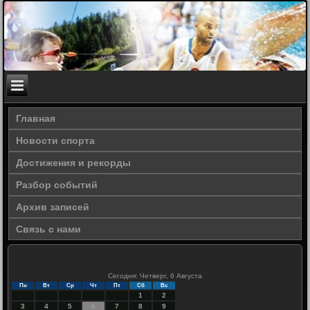
Главная
Новости спорта
Достижения и рекорды
Разбор событий
Архив записей
Связь с нами
Сегодня: Четверг, 6 Августа
Пн
Вт
Ср
Чт
Пт
Сб
Вс
1
2
3
4
5
6
7
8
9