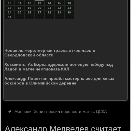
10
11
12
13
14
15
16
17
18
19
20
21
22
23
24
25
26
27
28
29
30
31
Новая лыжероллерная трасса открылась в
Свердловской области
Хоккеисты Ак Барса одержали волевую победу над
Ладой в матче чемпионата КХЛ
Александр Поветкин провёл мастер-класс для юных
боксёров в Олимпийской деревне
Манчини: Зенит просил перенести матч с ЦСКА
Александр Медведев считает,