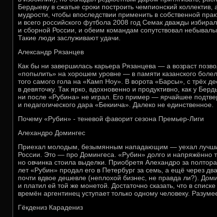
Бердыеву в сжатые сроки построить чемпионский коллектив, 
мудрости, чтобы впоследствии применить в собственной прак
и всего российского футбола 2008 год Семак дважды избирал
и сборной России, и обеим командам сопутствовал небывалы
Такие люди заслуживают удачи.
Александр Рязанцев
Как бы ни завершилась карьера Рязанцева — а возраст позво
«попылить» на хорошем уровне — в памяти казанского боле
того самого гола на «Камп Ноу». В ворота «Барсы», с трёх де
в девяточку. Так ярко, вдохновенно и продуктивно, как у Бер
ни после «Рубина» не играл. Его пример — ярчайшее подтве
и педагогического дара «Бекиича». Далеко не единственное.
Почему «Рубин» - теневой фаворит сезона Премьер-Лиги
Алехандро Домингес
Приехал молодым, безымянным нападающим — уехал лучши
России. Это — про Домингеса. «Рубин» долго и напряжённо т
но овчинка стоила выделки. Приобретя Алехандро за полтора
лет «Рубин» продал его в Петербург за семь, а ещё через д
почти вдвое дешевле (неплохой бизнес, не правда ли?). До
и платил ей той же монетой. Достаточно сказать, что в списк
времён аргентинец уступает только одному человеку. Разуме
Гёкдениз Карадениз