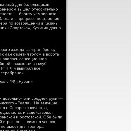
льтовый для болельщиков
 тренером вышел относительно
астности — бронзу чемпионата,
Олега и в процессе построения
ера по возвращении в Казань
ник «Спартака», Кузьмин давно
рвого захода выиграл бронзу,
 Роман отметил голом в ворота
 началась сенсационная
бщей сложности за клуб
в РФПЛ и выиграл все
 серебряной.
ров с ФК «Рубин»
м довольно-таки средней руки —
идского «Реала». На ведущие
ел в Сесаре те качества,
пециалисты, и задействовал
азанской и ростовской. Обе были
 игрок, он — символ успеха,
 не имеет для тренера