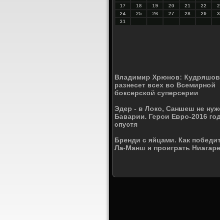
17
18
19
20
21
22
2
24
25
26
27
28
29
3
31
Владимир Хрюнов: Кудряшов
разнесет всех во Всемирной
боксерской суперсерии
Эдер - в Локо, Саншеш не нуж
Баварии. Герои Евро-2016 го
спустя
Бренди с яйцами. Как победи
Ла-Манш и проиграть Ниагар