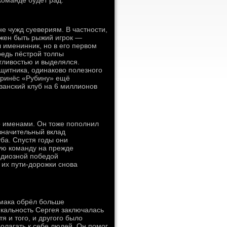
команде будет рад.
е чужд суевериям. В частности,
лжен быть рыжий игрок —
ш именинник, но в его первом
редь пёстрой толпы
тливостью и выделялся.
щитника, одинаково полезного
принёс «Рубину» ещё
азанский клуб на 6 миллионов
о именами. Он тоже пополнил
значительный вклад
ба. Спустя годы они
ную команду на прежде
ндиозной победой
 их пути-дорожки снова
емака обрёл больше
кальность Сергея заключалась
тя и того, и другого было
полагать к себе людей. Он помог