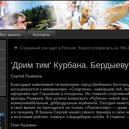
Все записи
Контакты
Страшный сон едет в Россию. Корея отобралась на ЧМ-
'Дрим тим' Курбана. Бердыеву
Сергей Рыжиков
Благодаря навязчивой телерекламе город Шебекино Белгород
ассоциируется с макаронами. «Спартачи», наморщив лоб, вс
афоризма про Глушакова и похороны. Но главной спортивно
вратарь Рыжиков. Все успехи казанского «Рубина» новой эры
коммуникабельным, добродушным мужчиной. Сегодня кажется
в своё время не пригодился не только «Локомотиву» — даже 
и к лучшему. В Казани Сергей нашёл своего тренера и свою к
с
и возглавив рейтинг главных «гвардейцев» клуба. А главное
2
9
Олег Кузьмин
6