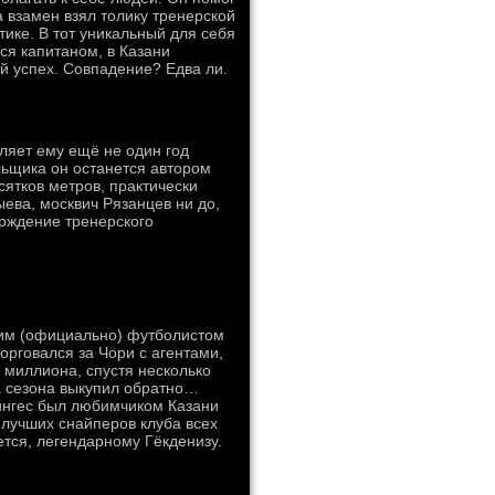
а взамен взял толику тренерской
тике. В тот уникальный для себя
ся капитаном, в Казани
й успех. Совпадение? Едва ли.
ляет ему ещё не один год
льщика он останется автором
сятков метров, практически
дыева, москвич Рязанцев ни до,
рждение тренерского
м (официально) футболистом
орговался за Чори с агентами,
 миллиона, спустя несколько
ва сезона выкупил обратно…
мингес был любимчиком Казани
е лучших снайперов клуба всех
ется, легендарному Гёкденизу.