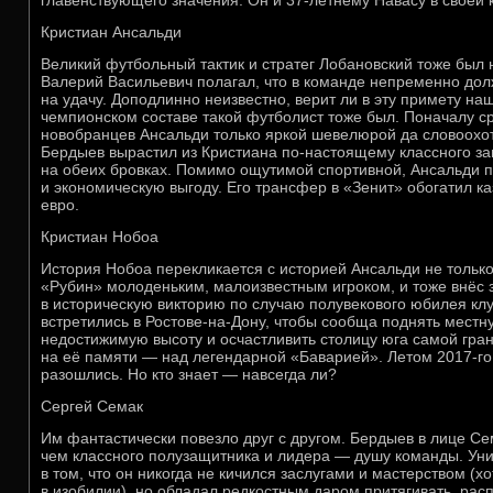
главенствующего значения. Он и 37-летнему Навасу в своей 
Кристиан Ансальди
Великий футбольный тактик и стратег Лобановский тоже был н
Валерий Васильевич полагал, что в команде непременно до
на удачу. Доподлинно неизвестно, верит ли в эту примету на
чемпионском составе такой футболист тоже был. Поначалу с
новобранцев Ансальди только яркой шевелюрой да словоохо
Бердыев вырастил из Кристиана по-настоящему классного за
на обеих бровках. Помимо ощутимой спортивной, Ансальди 
и экономическую выгоду. Его трансфер в «Зенит» обогатил к
евро.
Кристиан Нобоа
История Нобоа перекликается с историей Ансальди не тольк
«Рубин» молоденьким, малоизвестным игроком, и тоже внёс 
в историческую викторию по случаю полувекового юбилея клу
встретились в Ростове-на-Дону, чтобы сообща поднять мест
недостижимую высоту и осчастливить столицу юга самой гра
на её памяти — над легендарной «Баварией». Летом 2017-го
разошлись. Но кто знает — навсегда ли?
Сергей Семак
Им фантастически повезло друг с другом. Бердыев в лице С
чем классного полузащитника и лидера — душу команды. Уни
в том, что он никогда не кичился заслугами и мастерством (хо
в изобилии), но обладал редкостным даром притягивать, рас