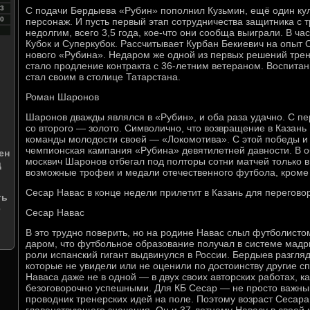
3
С подачи Бердыева «Рубин» пополнил Кузьмин, ещё один ку
0
персонаж. И пусть первый этап сотрудничества защитника с
недолгим, всего 3,5 года, кое-что они сообща выиграли. В ч
Кубок и Суперкубок. Рассчитывает Курбан Бекиевич на опыт 
нового «Рубина». Недаром же одной из первых решений трен
стало продление контракта с 36-летним ветераном. Воспитан
стал своим в столице Татарстана.
Роман Шаронов
Шаронов дважды являлся в «Рубин», и оба раза удачно. С пе
со второго — золото. Символично, что возвращение в Казань
команды молодости своей — «Локомотива». С этой победы и
чемпионская кампания «Рубина» девятилетней давности. В о
ен
москвич Шаронов отбегал под полторы сотни матчей только 
д
возможные трофеи и медали отечественного футбола, кроме
Сесар Навас в конце недели прилетит в Казань для перегово
ть
е
Сесар Навас
В это трудно поверить, но на родине Навас слыл футболисто
даром, что футбольное образование получал в системе мадр
роли испанский гигант выдвинулся в России. Бердыев разгляд
которые не увидели или не оценили по достоинству другие с
Наваса даже не в одной — в двух своих авторских работах, к
безоговорочно успешными. Для КБ Сесар — не просто важный
проводник тренерских идей на поле. Поэтому возраст Сесара