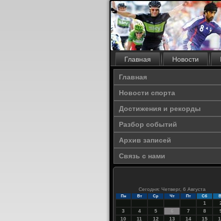
Главная
Новости
Главная
Новости спорта
Достижения и рекорды
Разбор событий
Архив записей
Связь с нами
Сегодня: Четверг, 6 Августа
Пн
Вт
Ср
Чт
Пт
Сб
В
1
3
4
5
6
7
8
10
11
12
13
14
15
1