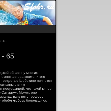
2018
 - 65
ской области у многих
помнят автора знаменитого
й гордостью Шебекино является
 связаны с этим
 несуразицей, что такой кипер
«Сатурну». Может, оно
оманду, взяв пять трофеев
 — обрёл любовь болельщика.