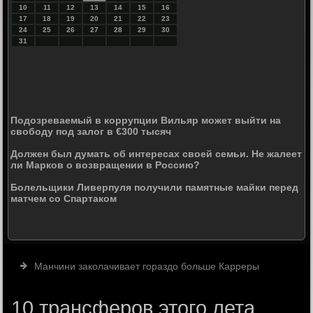
10
11
12
13
14
15
16
17
18
19
20
21
22
23
24
25
26
27
28
29
30
31
Подозреваемый в коррупции Вильяр может выйти на
свободу под залог в €300 тысяч
Должен был думать об интересах своей семьи. Не жалеет
ли Марков о возвращении в Россию?
Болельщики Ливерпуля получили памятные майки перед
матчем со Спартаком
Манчини заколачивает гораздо больше Карреры
10 трансферов этого лета,