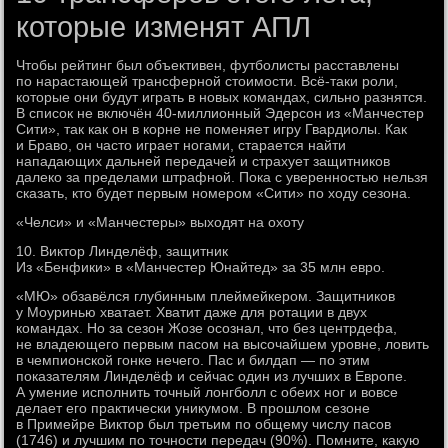
которые изменят АПЛ
Чтобы рейтинг был объективен, футболисты расставлены
по нарастающей трансферной стоимости. Всё-таки роли,
которые они будут играть в новых командах, сильно разнятся.
В список не включён 40-миллионный Эдерсон из «Манчестер
Сити», так как он в корне не поменяет игру Гвардиолы. Как
и Браво, он часто играет ногами, старается найти
нападающих дальней передачей и страхует защитников
далеко за пределами штрафной. Пока с уверенностью нельзя
сказать, кто будет первым номером «Сити» по ходу сезона.
«Челси» и «Манчестеры» выходят на охоту
10. Виктор Линделёф, защитник
Из «Бенфики» в «Манчестер Юнайтед» за 35 млн евро.
«МЮ» обзавёлся глубинным плеймейкером. Защитников
у Моуринью хватает. Хватит даже для ротации в двух
командах. Но за сезон Жозе осознал, что без центрдефа,
не владеющего первым пасом на высочайшем уровне, ловить
в чемпионской гонке нечего. Пас и билдап — по этим
показателям Линделёф и сейчас один из лучших в Европе.
А умение исполнить точный лонгболл с обеих ног и вовсе
делает его практически уникумом. В прошлом сезоне
в Примейре Виктор был третьим по общему числу пасов
(1746) и лучшим по точности передач (90%). Помните, какую