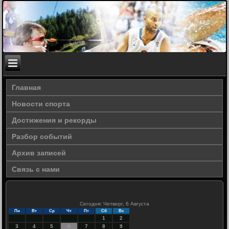
Главная
Новости спорта
Достижения и рекорды
Разбор событий
Архив записей
Связь с нами
Сегодня: Четверг, 6 Августа
Пн
Вт
Ср
Чт
Пт
Сб
Вс
1
2
3
4
5
6
7
8
9