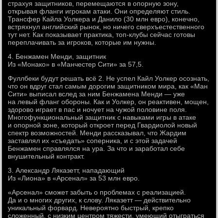
страхуя защитников, перемещаются в опорную зону,
открывая фланги игрокам атаки. Они определяют стиль.
Трансфер Кайла Уолкера и Данило (30 млн евро), конечно,
встряхнул английский рынок, но ничего сверхъестественного
тут нет. Как показывает практика, топ-клубы сейчас готовы
переплачивать за игроков, которые им нужны.
4. Бенжамен Менди, защитник
Из «Монако» в «Манчестер Сити» за 57,5.
Фуллбеки будут решать всё 2. Не успел Кайл Уолкер осознать,
что он вдруг стал самым дорогим защитником мира, как «Ман
Сити» выписал вслед за ним Бенжамена Менди — уже
на левый фланг обороны. Как и Уолкер, он реактивен, мощен,
здорово играет в пас и ночует на чужой половине поля.
Многофункциональный защитник с навыками игры в атаке
и опорной зоне, который откроет перед Гвардиолой новый
спектр возможностей. Менди рассказывал, что Жардим
заставлял их «съедать» соперника, и с этой задачей
Бенжамен справлялся на ура. За что и заработал себе
внушительный контракт.
3. Александр Ляказетт, нападающий
Из «Лиона» в «Арсенал» за 53 млн евро.
«Арсенал» сможет забыть о проблемах с реализацией.
Да и о многих других, к слову. Ляказетт — действительно
уникальный форвард. Невероятно быстрый, крепко
сложенный, с низким центром тяжести, умеющий отыграться