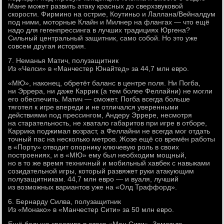
Мане может развить атаку красных до сверхзвуковой
скорости. Фирмино на острие, Коутиньо и Лаллана/Вейналдум
под ними, моторные Клайн и Милнер на флангах — что ещё
надо для гегенпрессинга в лучших традициях Юргена?
Сильный центральный защитник, само собой. Но это уже
совсем другая история.
7. Неманья Матич, полузащитник
Из «Челси» в «Манчестер Юнайтед» за 44,7 млн евро.
«МЮ», наконец, обретёт баланс в центре поля. Ни Погба,
ни Эррера, ни даже Каррик (а тем более Феллайни) не могли
его обеспечить. Матич — сможет. Погба всегда больше
тяготел к игре впереди и не отличался уверенными
действиями под прессингом, Андеру Эррере, несмотря
на старательность, не хватало габаритов при игре в отборе,
Каррика поджимал возраст, а Феллайни не всегда мог отдать
точный пас на несколько метров. Жозе ещё со времён работы
в «Порту» отводит опорнику ключевую роль в своих
построениях, и в «МЮ» ему был необходим мощный,
но в то же время техничный и мобильный хавбек с навыками
созидательной игры, который развяжет руки атакующим
полузащитникам. 44,7 млн евро — и вуаля, лучший
из возможных вариантов уже на «Олд Траффорд».
6. Бернарду Силва, полузащитник
Из «Монако» в «Манчестер Сити» за 50 млн евро.