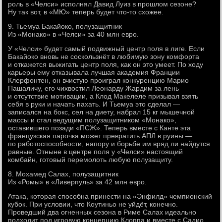
роль в «Челси» исполнял Давид Луиз в прошлом сезоне?
Ну так вот, в «МЮ» теперь будет что-то схожее.
9. Тьемуа Бакайоко, полузащитник
Из «Монако» в «Челси» за 40 млн евро.
У «Челси» будет самый подвижный центр поля в лиге. Если
Бакайоко вновь не соскользнёт в любимую зону комфорта
и откажется выжигать центр поля, как он это умеет. По ходу
карьеры ему отказывала лучшая академия Франции
Клерфонтен, он вчистую проиграл конкуренцию Марио
Пашаличу, его чихвостил Леонарду Жардим за лень
и отсутствие мотивации, а Клод Макелеле призывал взять
себя в руки и начать пахать. И Тьемуа это сделал —
записался на бокс, сел на диету, набрал 15 кг мышечной
массы и стал ведущим полузащитником «Монако»,
оставившего позади «ПСЖ». Теперь вместе с Канте эта
французская парочка может превратить АПЛ в руины —
по работоспособности, напору и борьбе им вряд ли найдутся
равные. Отныне в центре поля у «Челси» настоящий
комбайн, готовый перемолоть любую полузащиту.
8. Мохамед Салах, полузащитник
Из «Ромы» в «Ливерпуль» за 42 млн евро.
Атака, которая способна принести на «Энфилд» чемпионский
кубок. При условии, что Коутиньо не уйдёт, конечно.
Проведший два огненных сезона в Риме Салах идеально
подходит под игровую концепцию Клоппа и вместе с Садио