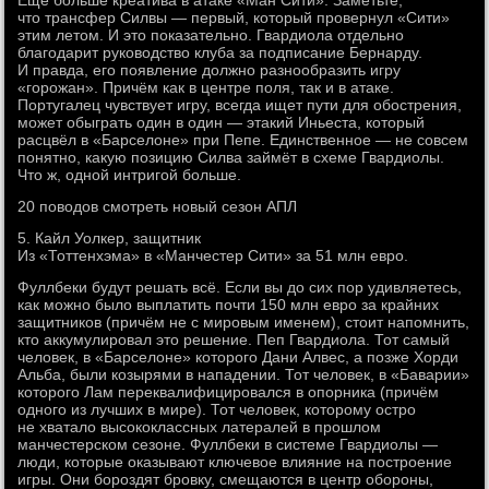
Ещё больше креатива в атаке «Ман Сити». Заметьте,
что трансфер Силвы — первый, который провернул «Сити»
этим летом. И это показательно. Гвардиола отдельно
благодарит руководство клуба за подписание Бернарду.
И правда, его появление должно разнообразить игру
«горожан». Причём как в центре поля, так и в атаке.
Португалец чувствует игру, всегда ищет пути для обострения,
может обыграть один в один — этакий Иньеста, который
расцвёл в «Барселоне» при Пепе. Единственное — не совсем
понятно, какую позицию Силва займёт в схеме Гвардиолы.
Что ж, одной интригой больше.
20 поводов смотреть новый сезон АПЛ
5. Кайл Уолкер, защитник
Из «Тоттенхэма» в «Манчестер Сити» за 51 млн евро.
Фуллбеки будут решать всё. Если вы до сих пор удивляетесь,
как можно было выплатить почти 150 млн евро за крайних
защитников (причём не с мировым именем), стоит напомнить,
кто аккумулировал это решение. Пеп Гвардиола. Тот самый
человек, в «Барселоне» которого Дани Алвес, а позже Хорди
Альба, были козырями в нападении. Тот человек, в «Баварии»
которого Лам переквалифицировался в опорника (причём
одного из лучших в мире). Тот человек, которому остро
не хватало высококлассных латералей в прошлом
манчестерском сезоне. Фуллбеки в системе Гвардиолы —
люди, которые оказывают ключевое влияние на построение
игры. Они бороздят бровку, смещаются в центр обороны,