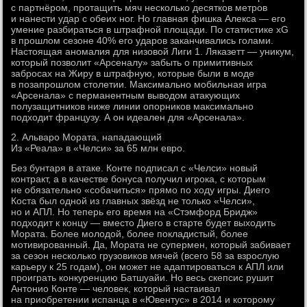
с партнёром, протащить мяч несколько десятков метров
и нанести удар с обеих ног. Но главная фишка Алекса — его
умение разбираться в штрафной площади. По статистике xG
в прошлом сезоне 40% его ударов заканчивались голами.
Настоящая аномалия для низовой Лиги 1. Ляказетт — уникум,
который позволит «Арсеналу» забыть о примитивных
забросах на Жиру в штрафную, которые были в моде
в позапрошлом столетии. Максимально мобильная игра
«Арсенала» с перманентным выводом атакующих
полузащитников ниже линии опорников максимально
подходит французу. А он идеален для «Арсенала».
2. Альваро Мората, нападающий
Из «Реала» в «Челси» за 65 млн евро.
Без бунтаря в атаке. Конте подписал с «Челси» новый
контракт, а в качестве бонуса получил игрока, с которым
не обязательно «собачиться» прямо по ходу игры. Диего
Коста был одной из главных звёзд не только «Челси»,
но и АПЛ. Но теперь его время на «Стэмфорд Бридж»
подходит к концу — вместо Диего в старте будет выходить
Мората. Более молодой, более покладистый, более
мотивированный. Да, Мората не супермен, который забивает
за сезон несколько грузовиков мячей (всего 58 за взрослую
карьеру к 25 годам), он может не адаптироваться к АПЛ или
проиграть конкуренцию Батшуайи. Но весь скепсис рушит
Антонио Конте — человек, который настаивал
на приобретении испанца в «Ювентус» в 2014 и которому