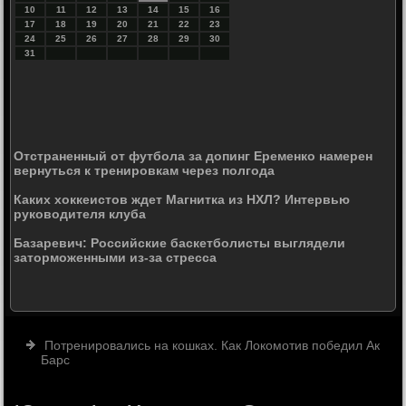
10
11
12
13
14
15
16
17
18
19
20
21
22
23
24
25
26
27
28
29
30
31
Отстраненный от футбола за допинг Еременко намерен
вернуться к тренировкам через полгода
Каких хоккеистов ждет Магнитка из НХЛ? Интервью
руководителя клуба
Базаревич: Российские баскетболисты выглядели
заторможенными из-за стресса
Потренировались на кошках. Как Локомотив победил Ак
Барс