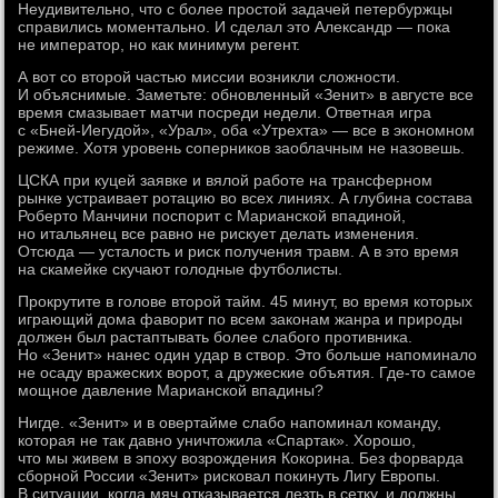
Неудивительно, что с более простой задачей петербуржцы
справились моментально. И сделал это Александр — пока
не император, но как минимум регент.
А вот со второй частью миссии возникли сложности.
И объяснимые. Заметьте: обновленный «Зенит» в августе все
время смазывает матчи посреди недели. Ответная игра
с «Бней-Иегудой», «Урал», оба «Утрехта» — все в экономном
режиме. Хотя уровень соперников заоблачным не назовешь.
ЦСКА при куцей заявке и вялой работе на трансферном
рынке устраивает ротацию во всех линиях. А глубина состава
Роберто Манчини поспорит с Марианской впадиной,
но итальянец все равно не рискует делать изменения.
Отсюда — усталость и риск получения травм. А в это время
на скамейке скучают голодные футболисты.
Прокрутите в голове второй тайм. 45 минут, во время которых
играющий дома фаворит по всем законам жанра и природы
должен был растаптывать более слабого противника.
Но «Зенит» нанес один удар в створ. Это больше напоминало
не осаду вражеских ворот, а дружеские объятия. Где-то самое
мощное давление Марианской впадины?
Нигде. «Зенит» и в овертайме слабо напоминал команду,
которая не так давно уничтожила «Спартак». Хорошо,
что мы живем в эпоху возрождения Кокорина. Без форварда
сборной России «Зенит» рисковал покинуть Лигу Европы.
В ситуации, когда мяч отказывается лезть в сетку, и должны