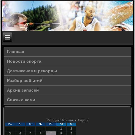
Главная
Новости спорта
Достижения и рекорды
Разбор событий
Архив записей
Связь с нами
Сегодня: Пятница, 7 Августа
Пн
Вт
Ср
Чт
Пт
Сб
Вс
1
2
3
4
5
6
7
8
9