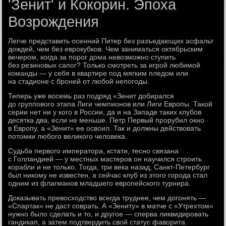
'Зенит' и Кокорин. Эпоха
Возрождения
Легче представить осенний Питер без разъедающих асфальт
дождей, чем без еврокубков. Чем заниматься октябрьским
вечером, когда за порог дома невозможно ступить
без резиновых сапог? Только смотреть за игрой любимой
команды — у себя в квартире под мягким пледом или
на стадионе с броней от любой непогоды.
Теперь уже восемь раз подряд «Зенит добирался
до группового этапа Лиги чемпионов или Лиги Европы. Такой
серии нет ни у кого в России, да и на Западе таких клубов
десятка два, если не меньше. Петр Первый прорубил окно
в Европу, а «Зенит» ее освоил. Так и должны действовать
потомки любого великого человека.
Судьба первого императора, кстати, тесно связана
с Голландией — у местных мастеров он научился строить
корабли и не только. Тогда, три века назад, Санкт-Петербург
был никому не известен, а сейчас клуб из этого города стал
одним из флагманов младшего европейского турнира.
Доказывать превосходство всегда труднее, чем догонять —
«Спартак» не даст соврать. А «Зениту» в матче с «Утрехтом»
нужно было сделать и то, и другое — сперва ликвидировать
гандикап, а затем подтвердить свой статус фаворита.