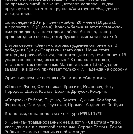
не премьер-лигой, а высшей, которая делилась на два
предварительных этапа: группа «А» и группа «Б», где они
и встретились.
За последние 10 игр «Зенит» забил 28 мячей (18 дома),
а пропустил 16 (6 дома). Красно-белые за этот промежуток
выиграли дважды, последняя победа была под конец
прошлогоднего сезона, петербуржцы выиграли 5 матчей.
В этом сезоне «Зенит» стартовал удачнее оппонентов, 3
победы из 3, а у «Спартака» всего одна. Но не стоит
питерцам расслабляться, спартаковцы в среднем наносят 19
ударов по воротам, из которых 7,3 попадают в створ,
в то время как подопечные Манчини имеют 13,67 ударов
за матч, а в рамку прилетает только 4,7. Надежда на оборону.
Ориентировочные составы «Зенита» и «Спартака»
«Зенит»: Лунев, Смольников, Кришито, Иванович, Нету,
Паредес, Шатов, Кузяев, Ерохин, Дриусси, Кокорин.
«Спартак»: Ребров, Ещенко, Бокетти, Джикия, Комбаров,
Фернандо, Самедов, Глушаков, Промес, Андриано, Зе Луиш.
Кто не выйдет на поле в матче 4 тура РФПЛ 17/18
У «Зенита» травмированных нет, а вот у «Спартака» таких
двое, да еще и с тяжелой степенью: Сердар Таски и Роман
Зобнин не смогут помочь своей команде.