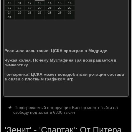
10
11
12
13
14
15
16
17
18
19
20
21
22
23
24
25
26
27
28
29
30
31
Реальное испытание: ЦСКА проиграл в Мадриде
Чужая колея. Почему Мустафина зря возвращается в
гимнастику
Гончаренко: ЦСКА может понадобиться ротация состава
в связи с плотным графиком игр
Подозреваемый в коррупции Вильяр может выйти на
свободу под залог в €300 тысяч
'Зенит' - 'Спартак': От Питера