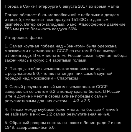
Погода в Санкт-Петербурге 6 августа 2017 во время матча
Погода обещает быть малооблачной с небольшим дождем
и грозой, ожидается температура 15180С по данным
gismeteo. Ветер юго-западный, 5 м/с. Атмосферное давление
756 мм рт.ст. Влажность воздуха 66%.
Интересные факты:
1. Самая крупная победа над «Зенитом» была одержана
москвичами в чемпионате СССР со счетом 6:0 на выезде
в Ленинграде. В чемпионате же России самая крупная победа
закончилась в сухую с 4 забитыми голами.
2. Питерцы в обоих чемпионатах заканчивали игры
с результатом 5:0, что является для них самой крупной
победой над московским «Спартаком».
3. Самый результативный матч в чемпионатах СССР
завершился со счетом 6:2 в пользу красно-белых. В России
и те и другие имеют в своем активе победы с самым
результативным для них счетом — 4:3 и 2:5.
4. Ничьих между клубами было много, но больше 4 мячей
не забивали в них — 2:2 самая результативная ничья.
5. Обратный разгром состоялся также в Ленинграде 2 июня
1949, завершившийся 5:0.