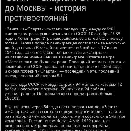
до Москвы - история
противостояний
«Зенит» и «Спартак» сыграли первую игру между собой
в четвертом розыгрыше чемпионата СССР 10 октября 1938
года в Ленинграде. Игра завершилась со счетом 0:1 в пользу
гостей. Первая победа ленинградцев состоялась за несколько
дней до начала Великой отечественной войны — 17 июня
1941 года со счет 1:0 был бит московский «Спартак»
на стадионе имени Ленина в Ленинграде. Ответная игра
в Москве так и не была сыграна. Последний же матч в рамках
чемпионатов СССР прошел в Ленинграде 6 июля 1989 года,
и снова победил «Спартак» — последний матч, последний
выезд, последний разгром 5:1.
До распада СССР команды сыграли 94 матча, из которых 42
победы одержали москвичи, 28 ничьих и 24 победы
у ленинградцев. По голам также впереди красно-белые:
155101.
В конце века, через 54 года после первого матча, «Зенит»
и «Спартак» снова сыграли первую игру в истории — на этот
раз в истории чемпионатов России. Матч состоялся в 9-м туре
чемпионата России по футболу 14 мая 1992 года, где
питерцы опять играли дома, но на этот раз одержали
уверенную победу 2:0. Тогда чемпионат России был