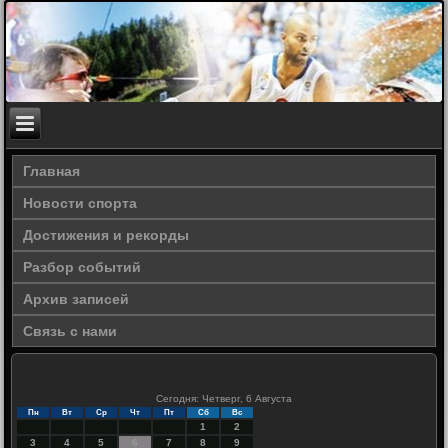
Главная
Новости спорта
Достижения и рекорды
Разбор событий
Архив записей
Связь с нами
Сегодня: Четверг, 6 Августа
Пн
Вт
Ср
Чт
Пт
Сб
Вс
1
2
3
4
5
6
7
8
9