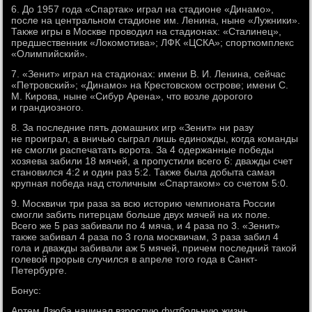
6. До 1957 года «Спартак» играл на стадионе «Динамо»,
после на центральном стадионе им. Ленина, ныне «Лужники».
Также игры в Москве проводил на стадионах: «Сталинец»,
предшественник «Локомотива»; ЛФК «ЦСКА»; спорткомплекс
«Олимпийский».
7. «Зенит» играл на стадионах: имени В. И. Ленина, сейчас
«Петровский»; «Динамо» на Крестовском острове; имени С.
М. Кирова, ныне «Сибур Арена», что возле дорогого
и грандиозного.
8. За последние пять домашних игр «Зенит» ни разу
не проиграл, а вничью сыграл лишь единожды, когда команды
не смогли распечатать ворота. За 4 одержанные победы
хозяева забили 18 мячей, а пропустили всего 6: дважды счет
становился 4:2 и один раз 5:2. Также была добыта самая
крупная победа над столичным «Спартаком» со счетом 5:0.
9. Москвичи три раза за всю историю чемпионата России
смогли забить питерцам больше двух мячей на их поле.
Всего же 5 раз забивали по 4 мяча, и 4 раза по 3. «Зенит»
также забивал 4 раза по 3 гола москвичам, 3 раза забил 4
гола и дважды забивали аж 5 мячей, причем последний такой
голевой прорыв случился в апреле того года в Санкт-
Петербурге.
Бонус:
Артем Дзюба начинал взрослую футбольную жизнь