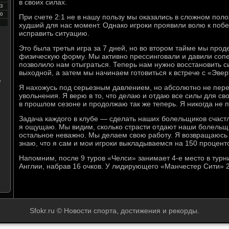
в своих силах.
3
0
При счете 2:1 не в нашу пользу мы оказались в сложном пол
худший для нас момент. Однако игроки проявили волю к поб
исправить ситуацию.
Это была третья игра за 7 дней, но во втором тайме мы пр
физическую форму. Мы активно прессинговали и давили сопер
позволило нам отыграться. Теперь нам нужно восстановить с
выходной, а затем мы начинаем готовиться к встрече с «Эвер
о
Я нахожусь под серьезным давлением, но абсолютно не пер
увольнения. Я верю в то, что делаю и отдаю все силы для сво
в прошлом сезоне и продолжаю так же теперь. Я никогда не 
Задача каждого в клубе — сделать наших болельщиков счаст
я ощущаю. Мы видим, сколько страсти отдают наши болельщи
остальное неважно. Мы делаем свою работу. Я возвращаюсь 
знаю, что я сам и мои игроки выкладываемся на 150 проценто
Напомним, после 9 туров «Челси» занимает 4-е место в тур
Англии, набрав 16 очков. У лидирующего «Манчестер Сити» 
Sfokr.ru © Новости спорта, достижения и рекорды.