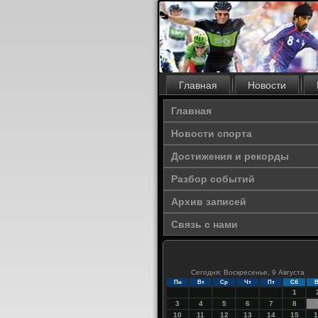
Главная
Новости
Главная
Новости спорта
Достижения и рекорды
Разбор событий
Архив записей
Связь с нами
Сегодня: Воскресенье, 9 Августа
Пн
Вт
Ср
Чт
Пт
Сб
В
1
3
4
5
6
7
8
10
11
12
13
14
15
1