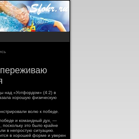
ись
 переживаю
я
ы над «Уотфордом» (4:2) в
оказала хорошую физическую
онстрировали волю к победе.
победе и командный дух, —
 поскольку это было крайне
али в непростую ситуацию.
ится в хорошей форме и уверен