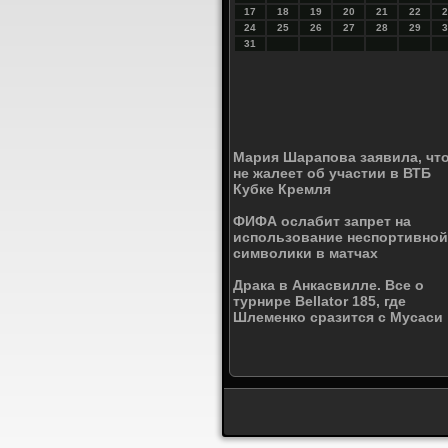
17
18
19
20
21
22
2
24
25
26
27
28
29
3
31
Мария Шарапова заявила, чт
не жалеет об участии в ВТБ
Кубке Кремля
ФИФА ослабит запрет на
использование неспортивной
символики в матчах
Драка в Анкасвилле. Все о
турнире Bellator 185, где
Шлеменко сразится с Мусаси