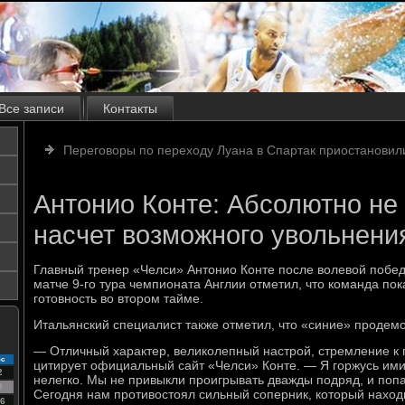
Все записи
Контакты
Переговоры по переходу Луана в Спартак приостановил
Антонио Конте: Абсолютно не
насчет возможного увольнени
Главный тренер «Челси» Антонио Конте после волевой побед
матче 9-го тура чемпионата Англии отметил, что команда п
готовность во втором тайме.
Итальянский специалист также отметил, что «синие» продем
— Отличный характер, великолепный настрой, стремление к 
с
цитирует официальный сайт «Челси» Конте. — Я горжусь ими,
2
нелегко. Мы не привыкли проигрывать дважды подряд, и поп
9
Сегодня нам противостоял сильный соперник, который наход
6