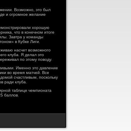
ожении. Возможно, это был
еде и огромное желание
одемонстрировали хорошую
ника, что в конечном итоге
илы. Завтра у команды
тоном» в Кубке Лиги.
еживаю насчет возможного
его клуба. Я делал это
переживал по этому поводу.
ливыми. Именно это давление
ки во время матчей. Все
домой счастливым, поскольку
в ради клуба.
нирной таблице чемпионата
25 баллов.