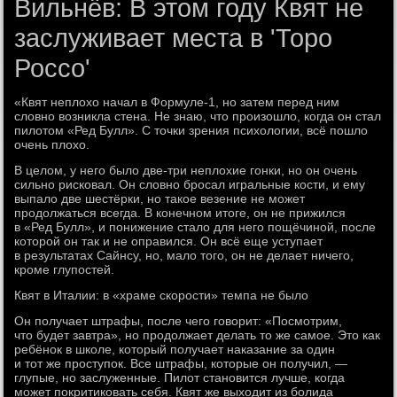
Вильнёв: В этом году Квят не
заслуживает места в 'Торо
Россо'
«Квят неплохо начал в Формуле-1, но затем перед ним
словно возникла стена. Не знаю, что произошло, когда он стал
пилотом «Ред Булл». С точки зрения психологии, всё пошло
очень плохо.
В целом, у него было две-три неплохие гонки, но он очень
сильно рисковал. Он словно бросал игральные кости, и ему
выпало две шестёрки, но такое везение не может
продолжаться всегда. В конечном итоге, он не прижился
в «Ред Булл», и понижение стало для него пощёчиной, после
которой он так и не оправился. Он всё еще уступает
в результатах Сайнсу, но, мало того, он не делает ничего,
кроме глупостей.
Квят в Италии: в «храме скорости» темпа не было
Он получает штрафы, после чего говорит: «Посмотрим,
что будет завтра», но продолжает делать то же самое. Это как
ребёнок в школе, который получает наказание за один
и тот же проступок. Все штрафы, которые он получил, —
глупые, но заслуженные. Пилот становится лучше, когда
может покритиковать себя. Квят же выходит из болида