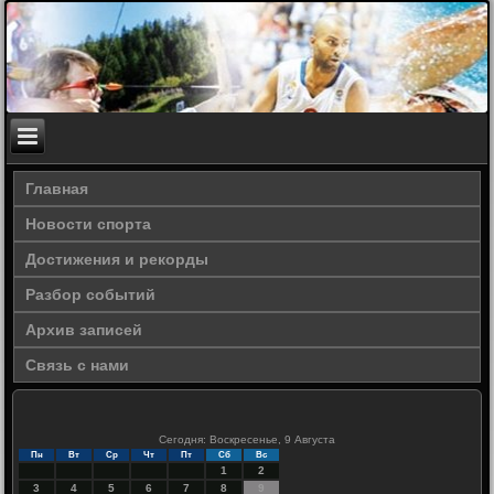
Главная
Новости спорта
Достижения и рекорды
Разбор событий
Архив записей
Связь с нами
Сегодня: Воскресенье, 9 Августа
Пн
Вт
Ср
Чт
Пт
Сб
Вс
1
2
3
4
5
6
7
8
9