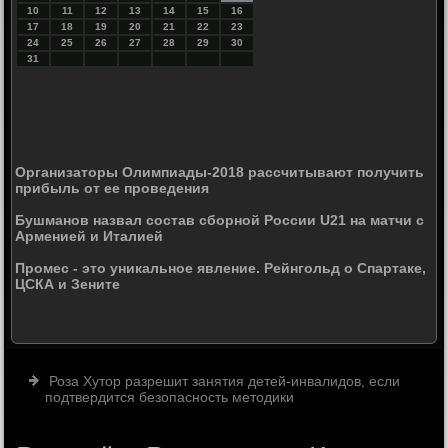
10
11
12
13
14
15
16
17
18
19
20
21
22
23
24
25
26
27
28
29
30
31
Организаторы Олимпиады-2018 рассчитывают получить
прибыль от ее проведения
Бушманов назвал состав сборной России U21 на матчи с
Арменией и Италией
Промес - это уникальное явление. Рейнгольд о Спартаке,
ЦСКА и Зените
Роза Хутор разрешит занятия детей-инвалидов, если
подтвердится безопасность методики