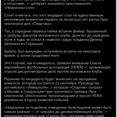
к потасовке, — цитирует знакомого арестованного
«Чемпионат.com».
Стоит отметить, что этот инцидент стал не единственным
негативным моментом первого за несколько лет матча Лиги
чемпионов для «Спартака».
Так, в середине первого тайма встречи файер, брошенный
с трибуны фанатов московского клуба, долетел до середины
поля и едва не попал в главного судью поединка Дениза
Айтекина из Германии.
Арбитр был вынужден остановить встречу на некоторое
время, а затем продолжил матч.
Этот случай, как и ожидалось, привлек внимание Союза
европейских футбольных ассоциаций (УЕФА) — организация
отрыла дисциплинарное дело против московского клуба.
Решение по инциденту будет вынесено на заседании
комитета, который состоится 21 сентября. Руководство
английского «Ливерпуля», с которым «Спартак» сыграет
в Москве в следующем туре группового турнира Лиги
чемпионов, обеспокоено произошедшим и просит УЕФА
держать их в курсе развития событий.
«Наказание за подобное поведение болельщиков может быть
самым разным — от штрафа до дисквалификации клуба, —
прокомментировал для «Газеты.Ru» ситуацию известный