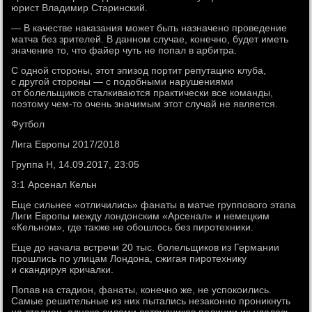
юрист Владимир Старинский.
— В качестве наказания может быть назначено проведение
матча без зрителей. В данном случае, конечно, будет иметь
значение то, что файер чуть не попал в арбитра.
С одной стороны, этот эпизод портит репутацию клуба,
с другой стороны — с подобными нарушениями
от болельщиков сталкиваются практически все команды,
поэтому чем-то очень значимым этот случай не является.
Футбол
Лига Европы 2017/2018
Группа H, 14.09.2017, 23:05
3:1 Арсенал Кельн
Еще сильнее «отличились» фанаты в матче группового этапа
Лиги Европы между лондонским «Арсенал» и немецким
«Кельном», где также не обошлось без пиротехники.
Еще до начала встречи 20 тыс. болельщиков из Германии
прошлись по улицам Лондона, сжигая пиротехнику
и скандируя кричалки.
Попав на стадион, фанаты, конечно же, не успокоились.
Самые решительные из них пытались незаконно проникнуть