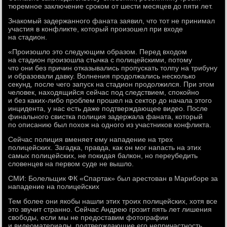
тюремное заключение сроком от шести месяцев до пяти лет.
Знакомый задержанного фаната заявил, что тот не принимал
участия в конфликте, который произошел при входе
на стадион.
«Произошло это следующим образом. Перед входом
на стадион произошла стычка с полицейскими, потому
что они без причин отказывались пропускать толпу на трибуну
и образовали давку. Волнения продолжались несколько
секунд, после чего запуск на стадион продолжился. При этом
человек, находящийся сейчас под следствием, спокойно
и без каких-либо проблем прошел на сектор до начала этого
инцидента, у нас есть даже подтверждающее видео. После
финального свистка полиция задержала фаната, который
по описанию был похож на одного из участников конфликта.
Сейчас полиция вменяет ему нападение на трех
полицейских. Загадка, правда, как он мог напасть на этих
самых полицейских, не покидая балкон, но переубедить
словенцев на первом суде не вышло.
СМИ: Болельщик ФК «Спартак» был арестован в Мариборе за
нападение на полицейских
Тем более они якобы нашли этих троих полицейских, хотя все
это звучит странно. Сейчас Андрею грозит пять лет лишения
свободы, если мы не предоставим фотографии
и видеоматериалы, подтверждающие его непричастность