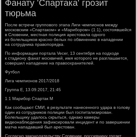
Фанату 'Спартака' грозит
тюрьма
После встречи группового этапа Лиги чемпионов между
московским «Спартаком» и «Марибором» (1:1), состоявшейся
в Словении, местная полиция арестовала одного
из болельщиков красно-белых по обвинению в нападении
на сотрудника правопорядка.
По информации портала Vecer, 13 сентября на подходе
к стадиону фанат москвичей, имя которого не разглашается,
совершил нападение на правоохранителей.
Футбол
Лига чемпионов 2017/2018
Группа E, 13.09.2017, 21:45
1:1 Марибор Спартак М
Как сообщают СМИ, в результате нанесенного удара в голову
один из сотрудников полиции был госпитализирован.
Болельщику удалось скрыться, однако камеры
видеонаблюдения зафиксировали инцидент и по завершении
матча нападавший был арестован.
Согласно законодательству Словении, россиянину грозит