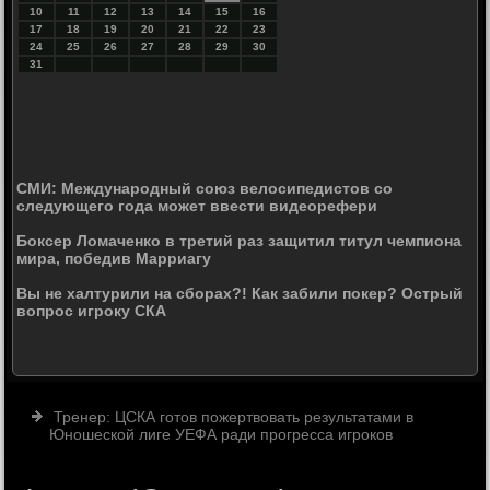
10
11
12
13
14
15
16
17
18
19
20
21
22
23
24
25
26
27
28
29
30
31
СМИ: Международный союз велосипедистов со
следующего года может ввести видеорефери
Боксер Ломаченко в третий раз защитил титул чемпиона
мира, победив Марриагу
Вы не халтурили на сборах?! Как забили покер? Острый
вопрос игроку СКА
Тренер: ЦСКА готов пожертвовать результатами в
Юношеской лиге УЕФА ради прогресса игроков