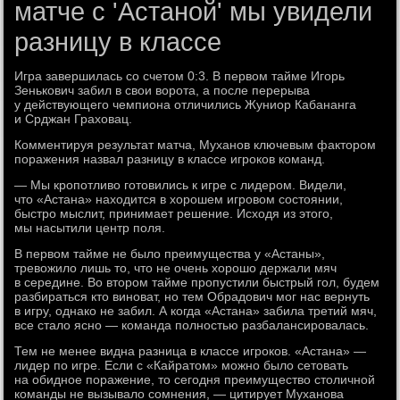
матче с 'Астаной' мы увидели
разницу в классе
Игра завершилась со счетом 0:3. В первом тайме Игорь
Зенькович забил в свои ворота, а после перерыва
у действующего чемпиона отличились Жуниор Кабананга
и Срджан Граховац.
Комментируя результат матча, Муханов ключевым фактором
поражения назвал разницу в классе игроков команд.
— Мы кропотливо готовились к игре с лидером. Видели,
что «Астана» находится в хорошем игровом состоянии,
быстро мыслит, принимает решение. Исходя из этого,
мы насытили центр поля.
В первом тайме не было преимущества у «Астаны»,
тревожило лишь то, что не очень хорошо держали мяч
в середине. Во втором тайме пропустили быстрый гол, будем
разбираться кто виноват, но тем Обрадович мог нас вернуть
в игру, однако не забил. А когда «Астана» забила третий мяч,
все стало ясно — команда полностью разбалансировалась.
Тем не менее видна разница в классе игроков. «Астана» —
лидер по игре. Если с «Кайратом» можно было сетовать
на обидное поражение, то сегодня преимущество столичной
команды не вызывало сомнения, — цитирует Муханова