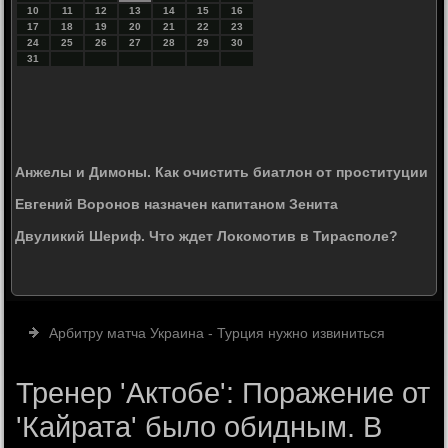
10
11
12
13
14
15
16
17
18
19
20
21
22
23
24
25
26
27
28
29
30
31
Анжелы и Димоны. Как очистить биатлон от проституции
Евгений Воронов назначен капитаном Зенита
Двуликий Шериф. Что ждет Локомотив в Тирасполе?
Арбитру матча Украина - Турция нужно извиниться
Тренер 'Актобе': Поражение от
'Кайрата' было обидным. В