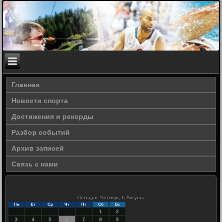
Главная
Новости спорта
Достижения и рекорды
Разбор событий
Архив записей
Связь с нами
Сегодня: Четверг, 6 Августа
Пн
Вт
Ср
Чт
Пт
Сб
Вс
1
2
3
4
5
6
7
8
9