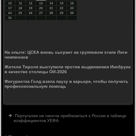
10
11
12
13
14
15
16
17
18
19
20
21
22
23
24
25
26
27
28
29
30
31
На опыте: ЦСКА вновь сыграет на групповом этапе Лиги
чемпионов
Жители Тироля выступили против выдвижения Инсбрука
в качестве столицы ОИ-2026
Фигуристка Голд взяла паузу в карьере, чтобы получить
профессиональную помощь
Португалия не смогла приблизиться к России в таблице
коэффициентов УЕФА