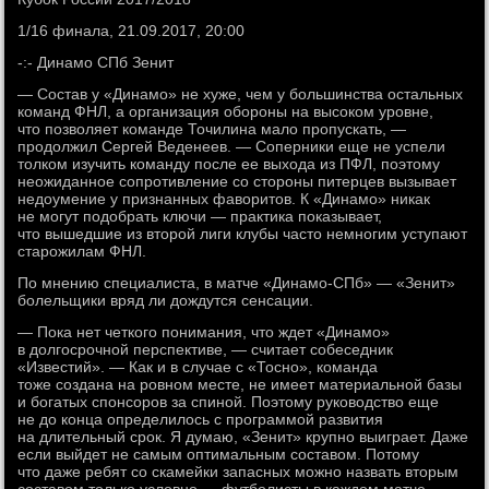
1/16 финала, 21.09.2017, 20:00
-:- Динамо СПб Зенит
— Состав у «Динамо» не хуже, чем у большинства остальных
команд ФНЛ, а организация обороны на высоком уровне,
что позволяет команде Точилина мало пропускать, —
продолжил Сергей Веденеев. — Соперники еще не успели
толком изучить команду после ее выхода из ПФЛ, поэтому
неожиданное сопротивление со стороны питерцев вызывает
недоумение у признанных фаворитов. К «Динамо» никак
не могут подобрать ключи — практика показывает,
что вышедшие из второй лиги клубы часто немногим уступают
старожилам ФНЛ.
По мнению специалиста, в матче «Динамо-СПб» — «Зенит»
болельщики вряд ли дождутся сенсации.
— Пока нет четкого понимания, что ждет «Динамо»
в долгосрочной перспективе, — считает собеседник
«Известий». — Как и в случае с «Тосно», команда
тоже создана на ровном месте, не имеет материальной базы
и богатых спонсоров за спиной. Поэтому руководство еще
не до конца определилось с программой развития
на длительный срок. Я думаю, «Зенит» крупно выиграет. Даже
если выйдет не самым оптимальным составом. Потому
что даже ребят со скамейки запасных можно назвать вторым