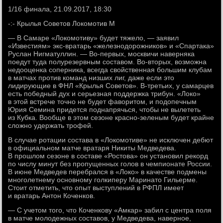
1/16 финала, 21.09.2017, 18:30
-:- Крылья Советов Локомотив М
— В Самаре «Локомотиву» будет тяжело, — заявил
«Известиям» экс-вратарь «железнодорожников» и «Спартака»
Руслан Нигматуллин. — Во-первых, москвичи наверняка
поедут туда полурезервным составом. Во-вторых, возможна
недооценка соперника, всегда свойственная большим клубам
в матчах против команд низших лиг, даже если это
лидирующие в ФНЛ «Крылья Советов». В-третьих, у самарцев
есть победный дух и серьезная поддержка трибун. «Локо»
в этой встрече точно не будет фаворитом, и подопечным
Юрия Семина придется поднапрячься, чтобы не вылететь
из Кубка. Вообще в этом сезоне красно-зеленым будет крайне
сложно удержать трофей.
В случае ротации состава в «Локомотиве» не исключен дебют
в официальном матче вратаря Никиты Медведева.
В прошлом сезоне в составе «Ростова» он установил рекорд
по числу минут без пропущенных голов в чемпионате России.
В июне Медведев перебрался в «Локо» в качестве подмены
многолетнему основному голкиперу Маринато Гильерме.
Стоит отметить, что опыт выступлений в РФПЛ имеет
и вратарь Антон Коченков.
— С учетом того, что Коченкову «Амкар» забил с центра поля
в матче молодежных составов, у Медведева, наверное,