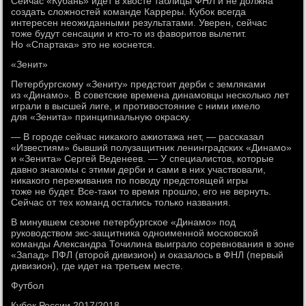
Сейчас «Кубань» идет в хвосте таблицы ФНЛ и не должна
создать сложностей команде Карреры. Кубок всегда
интересен неожиданными результатами. Уверен, сейчас
тоже будут сенсации и кто-то из фаворитов вылетит.
Но «Спартака» это не коснется.
«Зенит»
Петербургскому «Зениту» предстоит дерби с земляками
из «Динамо». В советские времена динамовцы несколько лет
играли в высшей лиге, и противостояние с ними имело
для «Зенита» принципиальную окраску.
— В городе сейчас никакого ажиотажа нет, — рассказал
«Известиям» бывший полузащитник ленинградских «Динамо»
и «Зенита» Сергей Веденеев. — У специалистов, которые
давно знакомы с этими дерби и сами в них участвовали,
никакого переживания по поводу предстоящей игры
тоже не будет. Все-таки то время прошло, его не вернуть.
Сейчас от тех команд остались только названия.
В минувшем сезоне петербургское «Динамо» под
руководством экс-защитника одноименной московской
команды Александра Точилина выиграло соревнования в зоне
«Запад» ПФЛ (второй дивизион) и оказалось в ФНЛ (первый
дивизион), где идет на третьем месте.
Футбол
Кубок России 2017/2018