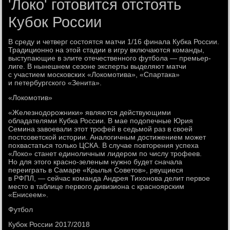
'Локо' готовится отстоять
Кубок России
В среду и четверг состоятся матчи 1/16 финала Кубка России.
Традиционно на этой стадии в игру включаются команды,
выступающие в элите отечественного футбола — премьер-
лиге. В нынешнем сезоне эксперты выделяют матчи
с участием московских «Локомотива», «Спартака»
и петербургского «Зенита».
«Локомотив»
«Железнодорожники» являются действующими
обладателями Кубка России. В мае подопечные Юрия
Семина завоевали этот трофей в седьмой раз в своей
постсоветской истории. Аналогичным достижением может
похвастаться только ЦСКА. В случае повторения успеха
«Локо» станет единоличным лидером по числу трофеев.
Но для этого красно-зеленым нужно будет сначала
переиграть в Самаре «Крылья Советов», рвущиеся
в РФПЛ, — сейчас команда Андрея Тихонова делит первое
место в таблице первого дивизиона с красноярским
«Енисеем».
Футбол
Кубок России 2017/2018