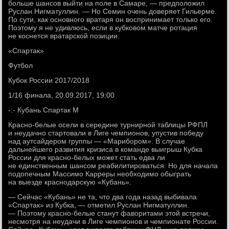
больше шансов выйти на поле в Самаре, — предположил
Руслан Нигматуллин. — Но Семин очень доверяет Гильерме.
По сути, как основного вратаря он воспринимает только его.
Поэтому я не удивлюсь, если в кубковом матче ротация
не коснется вратарской позиции.
«Спартак»
Футбол
Кубок России 2017/2018
1/16 финала, 20.09.2017, 19:00
-:- Кубань Спартак М
Красно-белые осели в середине турнирной таблицы РФПЛ
и неудачно стартовали в Лиге чемпионов, упустив победу
над аутсайдером группы — «Марибором». В случае
дальнейшего развития кризиса в команде выигрыш Кубка
России для красно-белых может стать едва ли
не единственным шансом реабилитироваться. Но для начала
подопечным Массимо Карреры необходимо обыграть
на выезде краснодарскую «Кубань».
— Сейчас «Кубань» не та, что два года назад выбивала
«Спартак» из Кубка, — отметил Руслан Нигматуллин.
— Поэтому красно-белые станут фаворитами этой встречи,
несмотря на неудачи в Лиге чемпионов и чемпионате России.