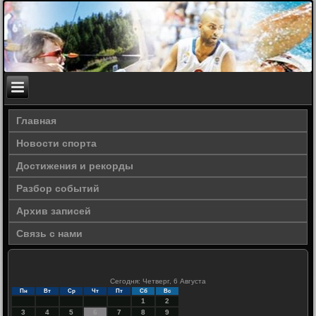
Главная
Новости спорта
Достижения и рекорды
Разбор событий
Архив записей
Связь с нами
Сегодня: Четверг, 6 Августа
Пн
Вт
Ср
Чт
Пт
Сб
Вс
1
2
3
4
5
6
7
8
9