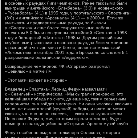
в основных раундах Лиги чемпионов. Ранее таковыми были
выигрыши у английского «Блэкберна» (3:0) и норвежского
«Русенборга» (4:1) в 1995 году, у португальского «Спортинга»
(3:0) и английского «Арсенала» (4:1) — в 2000-м. Если же
учитывать и предварительные раунды, то бывали
у «Спартака» и еще более сокрушительные победы —
со счетом 5:0 были повержены латвийский «Сконто» в 1993
году и болгарский «Литекс» в 1998-м. Другим российским
клубом, выигрывавшим в основных раундах Лиги чемпионов
с разницей в четыре мяча и более, является московский
«Локомотив», в октябре 2001 года в Брюсселе со счетом 5:1
разгромивший бельгийский «Андерлехт».
Возвращение чемпионов: ФК «Спартак» разгромил
«Севилью» в матче ЛЧ
«Этот матч войдет в историю»
Владелец «Спартака» Леонид Федун назвал матч
с «Севильей» историческим. «Мы сыграли прекрасно, это
величайшая победа по счету, да еще над таким серьезным
соперником, она войдет в историю. Ни один человек, включая
меня, не ожидал такой [крупной] победы, и никто не может
сказать, что она не на классе», — сказал он журналистам.
По словам Федуна, мяч, которым играли команды, будет
помещен в находящийся на «Открытие-Арене» музей клуба.
Федун особенно выделил голкипера Селихова, которого
сравнил с удавом. «К нему прилипали все мячи», —