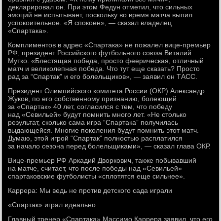
декларировал он. При этом Федун отметил, что сильных
эмоций не испытывает, поскольку во время матча выпил
успокоительное. «Я спокоен», — сказал владелец
«Спартака».
Комплиментов в адрес «Спартака» не пожалел вице-премьер
РФ, президент Российского футбольного союза Виталий
Мутко. «Блестящая победа, просто феерическая, отличный
матч и великолепная победа. Что тут еще сказать? Просто
рад за “Спартак” и его болельщиков», — заявил он ТАСС.
Президент Олимпийского комитета России (ОКР) Александр
Жуков, по его собственному признанию, болеющий
за «Спартак» 40 лет, согласился с тем, что победу
над «Севильей» будут помнить много лет. «Не столько
результат, сколько сама игра “Спартака” получилась
выдающейся. Многие поколения будут помнить этот матч.
Думаю, этой игрой “Спартак” полностью расплатился
за начало сезона перед болельщиками», — сказал глава ОКР.
Вице-премьер РФ Аркадий Дворкович, также побывавший
на матче, считает, что после победы над «Севильей»
спартаковские футболисты «сплотятся еще сильнее».
Каррера: Мы ведь не против детского сада играли
«Спартак» играл идеально
Главный тренер «Спартака» Массимо Каррера заявил, что его