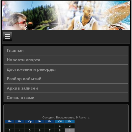
Главная
Новости спорта
Достижения и рекорды
Разбор событий
Архив записей
Связь с нами
Сегодня: Воскресенье, 9 Августа
Пн
Вт
Ср
Чт
Пт
Сб
Вс
1
2
3
4
5
6
7
8
9