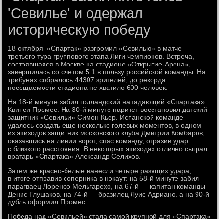
'Севилье' и одержал
историческую победу
18 октября. «Спартак» разгромил «Севилью» в матче
третьего тура группового этапа Лиги чемпионов. Встреча,
состоявшаяся в Москве на стадионе «Открытие-Арена»,
завершилась со счетом 5:1 в пользу российской команды. На
трибунах собралось 44307 зрителей, до рекорда
посещаемости стадиона не хватило 600 человек.
На 18-й минуте забил голландский нападающий «Спартака»
Квинси Промес. На 30-й минуте паритет восстановил датский
защитник «Севильи» Симон Кьер. Испанской команде
удалось создать еще несколько голевых моментов, в одном
из эпизодов защитник московского клуба Дмитрий Комбаров,
оказавшись на линии ворот, спас команду, отразив удар
с близкого расстояния. В некоторых эпизодах отлично сыграл
вратарь «Спартака» Александр Селихов.
Затем же красно-белые нанесли четыре разящих удара,
в итоге отправив соперника в нокаут: на 58-й минуте забил
парагваец Лоренсо Мельгарехо, на 67-й — капитан команды
Денис Глушаков, на 74-й — бразилец Луис Адриано, а на 90-й
дубль оформил Промес.
Победа над «Севильей» стала самой крупной для «Спартака»