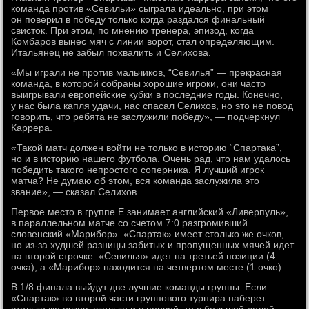
команда против «Севильи» сыграла идеально, при этом
он поверил в победу только когда раздался финальный
свисток. При этом, по мнению тренера, эпизод, когда
Комбаров вынес мяч с линии ворот, стал определяющим.
Итальянец не забыл похвалить и Селихова.
«Мы играли не против мальчиков, “Севилья” — прекрасная
команда, в которой собраны хорошие игроки, они часто
выигрывали европейские кубки в последние годы. Конечно,
у нас была капля удачи, нас спасал Селихов, но это не повод
говорить, что ребята не заслужили победу», — подчеркнул
Каррера.
«Такой матч должен войти не только в историю “Спартака”,
но и в историю нашего футбола. Очень рад, что нам удалось
победить такого непростого соперника. Я лучший игрок
матча? Не думаю об этом, вся команда заслужила это
звание», — сказал Селихов.
Первое место в группе Е занимает английский «Ливерпуль»,
в параллельном матче со счетом 7:0 разгромивший
словенский «Марибор». «Спартак» имеет столько же очков,
но из-за худшей разницы забитых и пропущенных мячей идет
на второй строчке. «Севилья» идет на третьей позиции (4
очка), а «Марибор» находится на четвертом месте (1 очко).
В 1/8 финала выйдут две лучшие команды группы. Если
«Спартак» во второй части группового турнира наберет