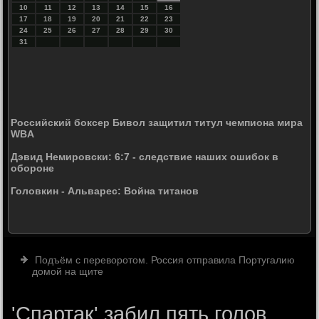
10
11
12
13
14
15
16
17
18
19
20
21
22
23
24
25
26
27
28
29
30
31
Российский боксер Бивол защитил титул чемпиона мира
WBA
Дэвид Немировски: 6:7 - следствие наших ошибок в
обороне
Головкин - Альварес: Война титанов
Подъём с переворотом. Россия отправила Португалию
домой на щите
'Спартак' забил пять голов