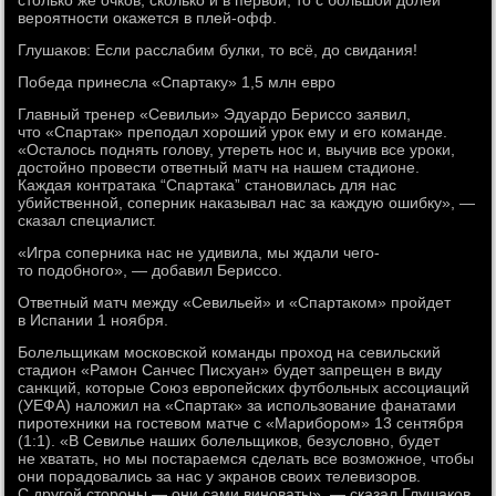
столько же очков, сколько и в первой, то с большой долей
вероятности окажется в плей-офф.
Глушаков: Если расслабим булки, то всё, до свидания!
Победа принесла «Спартаку» 1,5 млн евро
Главный тренер «Севильи» Эдуардо Бериссо заявил,
что «Спартак» преподал хороший урок ему и его команде.
«Осталось поднять голову, утереть нос и, выучив все уроки,
достойно провести ответный матч на нашем стадионе.
Каждая контратака “Спартака” становилась для нас
убийственной, соперник наказывал нас за каждую ошибку», —
сказал специалист.
«Игра соперника нас не удивила, мы ждали чего-
то подобного», — добавил Бериссо.
Ответный матч между «Севильей» и «Спартаком» пройдет
в Испании 1 ноября.
Болельщикам московской команды проход на севильский
стадион «Рамон Санчес Писхуан» будет запрещен в виду
санкций, которые Союз европейских футбольных ассоциаций
(УЕФА) наложил на «Спартак» за использование фанатами
пиротехники на гостевом матче с «Марибором» 13 сентября
(1:1). «В Севилье наших болельщиков, безусловно, будет
не хватать, но мы постараемся сделать все возможное, чтобы
они порадовались за нас у экранов своих телевизоров.
С другой стороны — они сами виноваты», — сказал Глушаков.