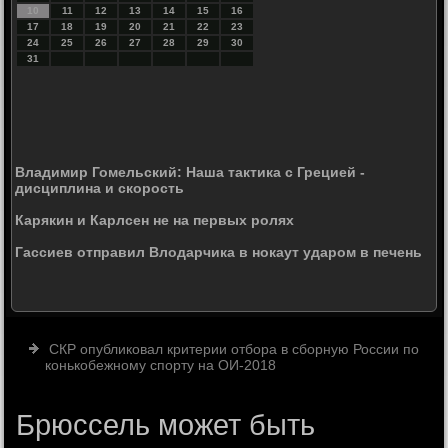
10
11
12
13
14
15
16
17
18
19
20
21
22
23
24
25
26
27
28
29
30
31
Владимир Гомельский: Наша тактика с Грецией -
дисциплина и скорость
Карякин и Карлсен не на первых ролях
Гассиев отправил Влодарчика в нокаут ударом в печень
СКР опубликовал критерии отбора в сборную России по
конькобежному спорту на ОИ-2018
Брюссель может быть