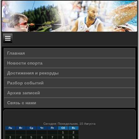
Главная
Новости спорта
Достижения и рекорды
Разбор событий
Архив записей
Связь с нами
Сегодня: Понедельник, 10 Августа
Пн
Вт
Ср
Чт
Пт
Сб
Вс
1
2
3
4
5
6
7
8
9