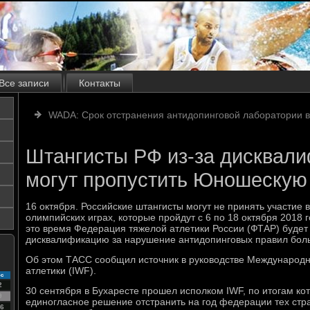
Все записи
Контакты
WADA: Срок отстранения антидопинговой лаборатории в
Штангисты РФ из-за дисквал
могут пропустить Юношескую
16 октября. Российские штангисты могут не принять участие
олимпийских играх, которые пройдут с 6 по 18 октября 2018 го
это время Федерация тяжелой атлетики России (ФТАР) будет
дисквалификацию за нарушение антидопинговых правил бол
Об этом ТАСС сообщил источник в руководстве Международ
атлетики (IWF).
с
2
30 сентября в Бухаресте прошел исполком IWF, по итогам ко
9
единогласное решение отстранить на год федерации тех стра
6