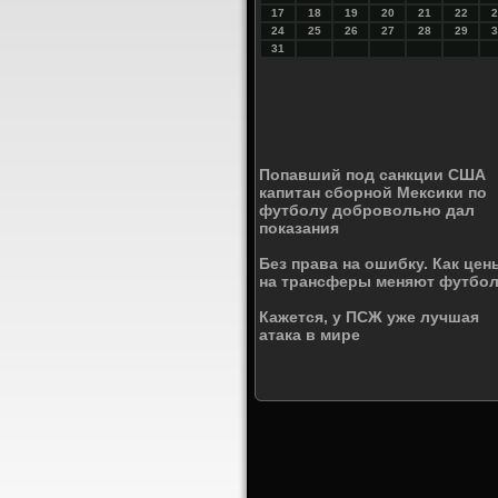
17
18
19
20
21
22
2
24
25
26
27
28
29
3
31
Попавший под санкции США
капитан сборной Мексики по
футболу добровольно дал
показания
Без права на ошибку. Как цен
на трансферы меняют футбо
Кажется, у ПСЖ уже лучшая
атака в мире