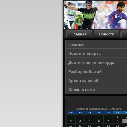
Главная
Новости
Главная
Новости спорта
Достижения и рекорды
Разбор событий
Архив записей
Связь с нами
Сегодня: Воскресенье, 9 Августа
Пн
Вт
Ср
Чт
Пт
Сб
В
1
3
4
5
6
7
8
10
11
12
13
14
15
1