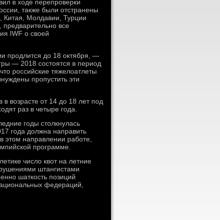
вил в ходе перепроверки
оссии, также были отстранены
 Китая, Молдавии, Турции
, предварительно все
ия IWF о своей
и продлится до 18 октября, —
гры — 2018 состоятся в период
что российские тяжелоатлеты
ынуждены пропустить эти
в возрасте от 14 до 18 лет под
дят раз в четыре года.
ледние годы столкнулась
17 года должна направить
 в этом направлении работе,
импийской программе.
етике число квот на летние
нарушениями штангистами
енно шаткость позиций
национальных федераций,