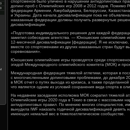
спортсменов было уличено в нарушении антидопинговых пра
3
допинг-проб с Олимпийских игр 2008 и 2012 годов. Помимо Р
0
федерации Армении, Азербайджана, Белоруссии, Казахстана,
и Украины. Дата начала дисквалификации пока не объявлена
наказанные федерации должны получить развернутые решен
дисквалификации.
«Подготовка индивидуального решения для каждой федераци
заметил собеседник агентства. — Юношеские олимпийские и
12-месячной дисквалификации [федерации]. Я не исключаю, 
вместе со спортсменами из других наказанных стран будут в
соревнования».
Юношеские олимпийские игры проводятся среди спортсменов 
эгидой Международного олимпийского комитета (МОК) и прохо
ы
Международная федерация тяжелой атлетики, которая в пос
л
с многочисленными допинговыми проблемами, до декабря 20
в МОК отчет о путях выхода из кризиса, а также проделанной
что является одним из условий сохранения вида спорта в ол
На недавнем заседании исполкома МОК сократил тяжелой атл
Олимпийские игры 2020 года в Токио в связи с массовыми 
антидопинговых правил. По мнению многих специалистов, им
вынудила IWF наказать годичной дисквалификацией девять 
имеющих немалый вес в тяжелоатлетическом сообществе.