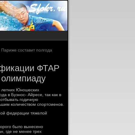
 Париже составит полгода
ификации ФТАР
 олимпиаду
 в летних Юношеских
да в Буэнос- Айресе, так как в
 отбывать годичную
ьшим количеством спортсменов.
ной федерации тяжелой
торого было вынесено
н, где не менее трех