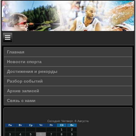
Главная
Новости спорта
Достижения и рекорды
Разбор событий
Архив записей
Связь с нами
Сегодня: Четверг, 6 Августа
Пн
Вт
Ср
Чт
Пт
Сб
Вс
1
2
3
4
5
6
7
8
9