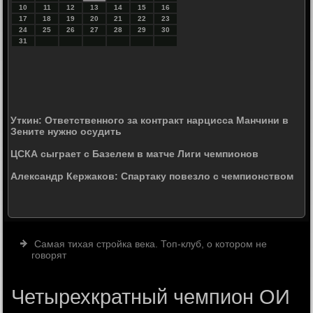
10
11
12
13
14
15
16
17
18
19
20
21
22
23
24
25
26
27
28
29
30
31
Уткин: Ответственного за контракт нарцисса Манчини в
Зените нужно осудить
ЦСКА сыграет с Базелем в матче Лиги чемпионов
Александр Кержаков: Спартаку повезло с чемпионством
Самая тихая стройка века. Топ-клуб, о котором не
говорят
Четырехкратный чемпион ОИ