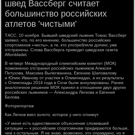
швед Вассберг считает
большинство российских
атлетов 'чистыми'
ТАСС, 10 ноября. Бывший шведский лыжник Томас Вассберг
заявил, что, по его мнению, большинство российских
спортсменов «чисты», а те, кто употребляли допинг, уже
отстранены. Слова Вассберга приводит шведская газета
Aftonbladet.
В четверг Международный олимпийским комитет (МОК)
пожизненно отстранил российских лыжников Алексея
Петухова, Максима Вылегжанина, Евгению Шаповалову
и Юлию Иванову от участия в Олимпиадах, а их результаты
с Олимпиады 2014 года в Сочи были аннулированы. Ранее
аналогичное решение МОК принял в отношении двух других
российских лыжников — Александра Легкова и Евгения
Белова.
Фоторепортаж
Как Легков взял золото, которое у него отнимут
«У меня есть единственное объяснение сложившей
ситуации — к российским спортсменам придираются больше,
чем к остальным. Я не знаю, возможно, это оправдано, но я