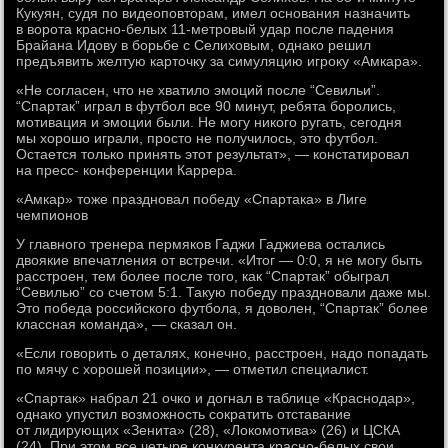
Кукуян, судя по видеоповторам, имел основания назначить
в ворота красно-белых 11-метровый удар после падения
Брайана Идову в борьбе с Селиховым, однако решил
предъявить желтую карточку за симуляцию игроку «Амкара».
«Не согласен, что не хватило эмоций после “Севильи”.
“Спартак” играл в футбол все 90 минут, ребята боролись,
мотивация и эмоции были. Не могу никого ругать, сегодня
мы хорошо играли, просто не получилось, это футбол.
Остается только принять этот результат», — констатировал
на пресс- конференции Каррера.
«Амкар» тоже праздновал победу «Спартака» в Лиге
чемпионов
У главного тренера пермяков Гаджи Гаджиева остались
двоякие впечатления от встречи. «Итог — 0:0, я не могу быть
расстроен, тем более после того, как “Спартак” обыграл
“Севилью” со счетом 5:1. Такую победу праздновали даже мы.
Это победа российского футбола, я доволен, “Спартак” более
классная команда», — сказал он.
«Если говорить о деталях, конечно, расстроен, надо попадать
по мячу с хорошей позиции», — отметил специалист.
«Спартак» набрал 21 очко и догнал в таблице «Краснодар»,
однако упустил возможность сократить отставание
от лидирующих «Зенита» (28), «Локомотива» (26) и ЦСКА
(24). При этом все четыре конкурента красно-белых свои