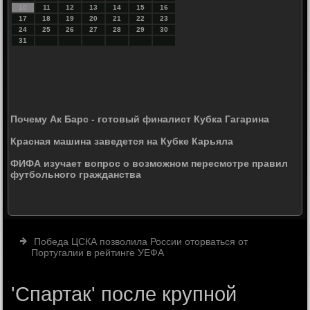
10
11
12
13
14
15
16
17
18
19
20
21
22
23
24
25
26
27
28
29
30
31
Почему Ак Барс - готовый финалист Кубка Гагарина
Красная машина заведется на Кубке Карьяла
ФИФА изучает вопрос о возможном пересмотре правил
футбольного гражданства
Победа ЦСКА позволила России оторваться от
Португалии в рейтинге УЕФА
'Спартак' после крупной