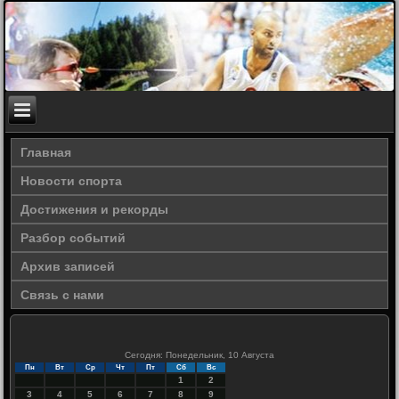
Главная
Новости спорта
Достижения и рекорды
Разбор событий
Архив записей
Связь с нами
Сегодня: Понедельник, 10 Августа
Пн
Вт
Ср
Чт
Пт
Сб
Вс
1
2
3
4
5
6
7
8
9