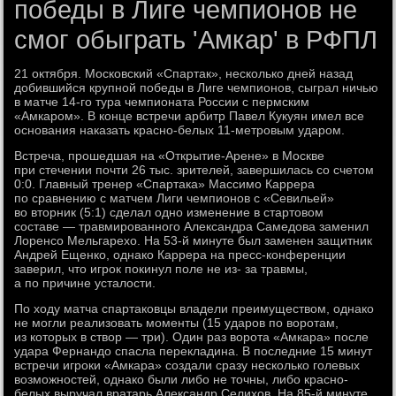
победы в Лиге чемпионов не
смог обыграть 'Амкар' в РФПЛ
21 октября. Московский «Спартак», несколько дней назад
добившийся крупной победы в Лиге чемпионов, сыграл ничью
в матче 14-го тура чемпионата России с пермским
«Амкаром». В конце встречи арбитр Павел Кукуян имел все
основания наказать красно-белых 11-метровым ударом.
Встреча, прошедшая на «Открытие-Арене» в Москве
при стечении почти 26 тыс. зрителей, завершилась со счетом
0:0. Главный тренер «Спартака» Массимо Каррера
по сравнению с матчем Лиги чемпионов с «Севильей»
во вторник (5:1) сделал одно изменение в стартовом
составе — травмированного Александра Самедова заменил
Лоренсо Мельгарехо. На 53-й минуте был заменен защитник
Андрей Ещенко, однако Каррера на пресс-конференции
заверил, что игрок покинул поле не из- за травмы,
а по причине усталости.
По ходу матча спартаковцы владели преимуществом, однако
не могли реализовать моменты (15 ударов по воротам,
из которых в створ — три). Один раз ворота «Амкара» после
удара Фернандо спасла перекладина. В последние 15 минут
встречи игроки «Амкара» создали сразу несколько голевых
возможностей, однако были либо не точны, либо красно-
белых выручал вратарь Александр Селихов. На 85-й минуте