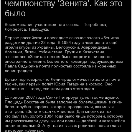
чемпионству 'Зенита'. Как это
было
Воспоминания участников того сезона - Погребняка,
Ломбертса, Тимощука.
Первое российское и последнее союзное золото «Зенита»
разделили долгие 23 года. В 1984 году в чемпионате ещё
играли клубы из Украины, Белоруссии, Азербайджана,
Армении, Литвы, Узбекистана, Грузии и Казахстана,
а в составе «Зенита» нельзя было встретить ни одного
иностранного имени. Более того, команда под руководством
Павла Садырина почти полностью состояла из коренных
ленинградцев.
До сих пор говорят, что Ленинград отмечал то золото почти
так же, как первый полёт Юрия Гагарина в космос. Оно
и понятно — город слишком долго этого ждал.
11 ноября 2007 года Санкт-Петербург гулял так же шумно.
Площадь Восстания была заполнена болельщиками в сине-
бело-голубых шарфах, которые праздновали, как могли —
в тот день «Зенит» стал чемпионом. Для многих из тех,
кто был там, золото 1984 года было лишь историей, которую
им рассказывали дедушки или папы — далёкой и казавшейся
почти нереальной. А тут на их глазах родилась новая глава
в истории «Зенита».