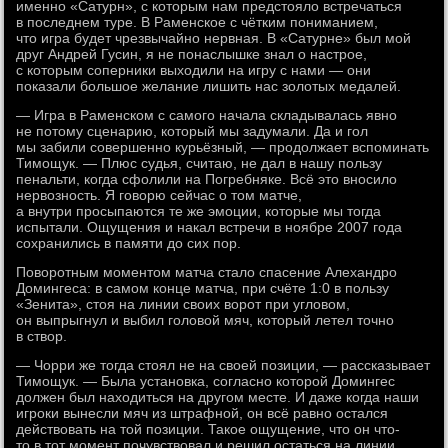
именно «Сатурн», с которым нам предстояло встречаться
в последнем туре. В Раменское с чётким пониманием,
что игра будет чрезвычайно нервная. В «Сатурне» был мой
друг Андрей Гусин, я не понаслышке знал о настрое,
с которым соперники выходили на игру с нами — они
показали большое желание лишить нас золотых медалей.
— Игра в Раменском с самого начала складывалась явно
не потому сценарию, который мы задумали. Да и гол
мы забили совершенно курьёзный, — продолжает вспоминать
Тимощук. — Плюс судья, считаю, не дал в нашу пользу
пенальти, когда сфолили на Погребняке. Всё это вносило
нервозность. Я говорю сейчас о том матче,
а внутри просыпаются те же эмоции, которые мы тогда
испытали. Ощущения и накал встречи в ноябре 2007 года
сохранились в памяти до сих пор.
Поворотным моментом матча стало спасение Алехандро
Домингеса: в самом конце матча, при счёте 1:0 в пользу
«Зенита», стоя на линии своих ворот при угловом,
он выпрыгнул и выбил головой мяч, который летел точно
в створ.
— Чорри же тогда стоял не на своей позиции, — рассказывает
Тимощук. — Была установка, согласно которой Домингес
должен был находиться на другом месте. И даже когда наши
игроки вынесли мяч из штрафной, он всё равно остался
действовать на той позиции. Такое ощущение, что он что-
то в тот момент почувствовал и решил остаться на линии