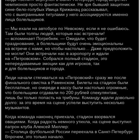
чемпионов просто фантастически. Не зря бывший защитник
сине-бело-голубых Ивица Крижанац рассказывал,
что с выигранными титулами у него ассоциируются именно
лица болельщиков.
— Мы ехали на автобусе по Невскому, если я не ошибаюсь.
Там были толпы людей, которые нас встречали!
— вспоминает Погребняк. — Ожидали, что будет
празднование, а болельщики будут очень эмоциональны
на встрече с нами, но чтобы настолько… Даже предположить
не могли! Они встречали нас в аэропорту и ждали
на «Петровском». Собрался полный стадион, это
непередаваемые эмоции как для игроков, так
и для болельщиков и города.
Люди начали стягиваться на «Петровский» сразу же после
финального свистка в Раменском. Билеты на стадион были
бесплатные, но очереди в кассу были настолько огромные,
что болельщики отдавали по 200 рублей спекулянтам,
лишь бы только попасть на трибуны. Команду ждали довольно
долго: за это время на сцене успели выступить несколько
музыкантов.
Когда команда наконец приехала, стадион взорвался
овациями. Когда радость немного утихла, на сцене выступил
патрон клуба Алексей Миллер:
— Столица футбольной России переехала в Санкт-Петербург.
Впрочем, это только начало.