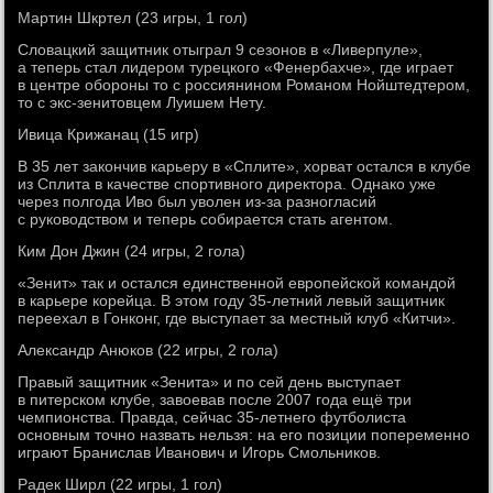
Мартин Шкртел (23 игры, 1 гол)
Словацкий защитник отыграл 9 сезонов в «Ливерпуле»,
а теперь стал лидером турецкого «Фенербахче», где играет
в центре обороны то с россиянином Романом Нойштедтером,
то с экс-зенитовцем Луишем Нету.
Ивица Крижанац (15 игр)
В 35 лет закончив карьеру в «Сплите», хорват остался в клубе
из Сплита в качестве спортивного директора. Однако уже
через полгода Иво был уволен из-за разногласий
с руководством и теперь собирается стать агентом.
Ким Дон Джин (24 игры, 2 гола)
«Зенит» так и остался единственной европейской командой
в карьере корейца. В этом году 35-летний левый защитник
переехал в Гонконг, где выступает за местный клуб «Китчи».
Александр Анюков (22 игры, 2 гола)
Правый защитник «Зенита» и по сей день выступает
в питерском клубе, завоевав после 2007 года ещё три
чемпионства. Правда, сейчас 35-летнего футболиста
основным точно назвать нельзя: на его позиции попеременно
играют Бранислав Иванович и Игорь Смольников.
Радек Ширл (22 игры, 1 гол)