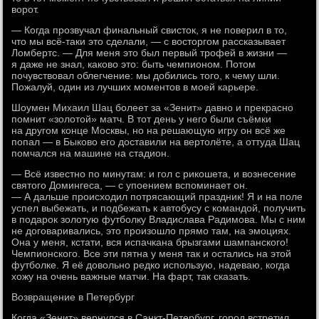
ворот.
— Когда прозвучал финальный свисток, я не поверил в то,
что мы всё-таки это сделали, — с восторгом рассказывает
Ломбертс. — Для меня это был первый трофей в жизни —
я даже не знал, каково это: быть чемпионом. Потом
почувствовал облегчение: мы добились того, к чему шли.
Пожалуй, один из лучших моментов в моей карьере.
Шоумен Михаил Шац болеет за «Зенит» давно и прекрасно
помнит «золотой» матч. В тот день у него были съёмки
на другом конце Москвы, но на решающую игру он всё же
попал — в Быково его доставили на вертолёте, а оттуда Шац
помчался на машине на стадион.
— Всё известно по минутам: и гол с рикошета, и вознесение
святого Домингеса, — с упоением вспоминает он.
— А дальше происходил потрясающий праздник! Я и на поле
успел выбежать, и подбежать к автобусу с командой, получить
в подарок золотую футболку Владислава Радимова. Мы с ним
не договаривались, это произошло прямо там, на эмоциях.
Она у меня, кстати, вся испачкана брызгами шампанского!
Чемпионского. Все эти пятна у меня так и остались на этой
футболке. Я её довольно редко использую, надеваю, когда
хожу на очень важные матчи. На фарт, так сказать.
Возвращение в Петербург
Когда «Зенит» вернулся в Санкт-Петербург, город встретил