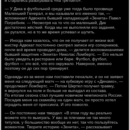
и старались разыгрывать «на третьего».
— У Дика в футбольной среде уже тогда было прозвище
Маленький Генерал, и мы называли его именно так, —
вспоминает Адвоката бывший нападающий «Зенита» Павел
Погребняк. — Несмотря на то что он маленький, Дик
достаточно жёсткий. Когда мы не выполняли его задания,
он ругался, но в то же время успевал и шутить.
— Иногда нам казалось, что он не получает от жизни всё:
мистер Адвокат постоянно смотрел записи игр соперников,
почти всё время проводил дома, — делится воспоминаниями
бывший защитник «Зенита» Николас Ломбертс. — Его нельзя
было увидеть в ресторане или баре. Футбол, футбол,
футбол — это всё, что его окружало. Наверное, именно
поэтому он до сих пор тренирует.
Однажды из-за меня нам поставили пенальти, и он не заявил
меня на следующий матч — на кубковую игру с «Динамо», —
продолжает Ломбертс. — Потом Шкртел получил травму,
я вернулся на поле и больше не выпадал из состава.
По итогам сезона стал лучшим новичком чемпионата России.
Посадив меня на скамейку на один матч, он просто хотел
оградить меня от прессинга. И это помогло.
— Он постоянно нам твердил: «В этом году вы реально
можете что-то выиграть. У вас за плечами не так много
титулов, у большинство вообще их нет, так что пользуйтесь
моментом. Творите историю «Зенита», — рассказывает