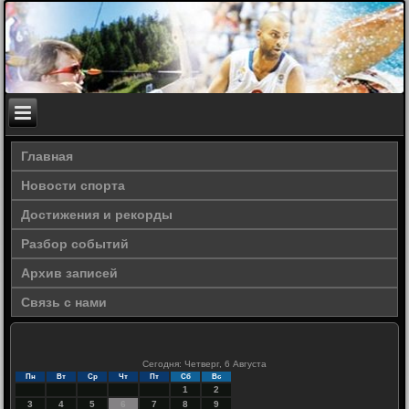
Главная
Новости спорта
Достижения и рекорды
Разбор событий
Архив записей
Связь с нами
Сегодня: Четверг, 6 Августа
Пн
Вт
Ср
Чт
Пт
Сб
Вс
1
2
3
4
5
6
7
8
9