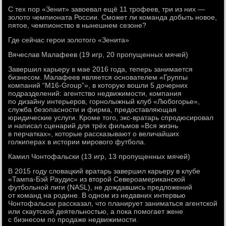
С тех пор «Зенит» завоевал ещё 11 трофеев, три из них —
золото чемпионата России. Сможет ли команда добыть новое,
пятое, чемпионство в нынешнем сезоне?
Где сейчас герои золотого «Зенита»
Вячеслав Малафеев (19 игр, 20 пропущенных мячей)
Завершил карьеру в мае 2016 года, теперь занимается
бизнесом. Малафеев является основателем «Группы
компаний “M16-Group”», в которую вошли 5 дочерних
подразделений: агентство недвижимости, компания
по дизайну интерьеров, горнолыжный клуб «Любогорье»,
служба безопасности и фирма, предоставляющая
юридические услуги. Кроме того, экс-вратарь спродюсировал
и написал сценарий для трёх фильмов «Вся жизнь
в перчатках», которые рассказывают о величайших
голкиперах в истории мирового футбола.
Камил Чонтофальски (13 игр, 13 пропущенных мячей)
В 2015 году словацкий вратарь завершил карьеру в клубе
«Тампа-Бэй Раудис» из второй Североамериканской
футбольной лиги (NASL), не дождавшись предложений
от команд на родине. В одном из недавних интервью
Чонтофальски рассказал, что планирует заниматься агентской
или скаутской деятельностью, а пока помогает жене
с бизнесом по продаже недвижимости.