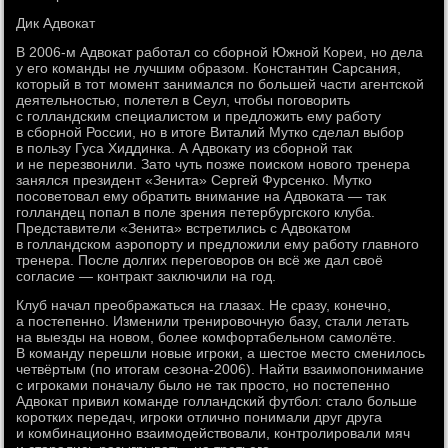
Дик Адвокат
В 2006-м Адвокат работал со сборной Южной Кореи, но дела
у его команды не лучшим образом. Константин Сарсания,
который в тот момент занимался по большей части агентской
деятельностью, полетел в Сеул, чтобы поговорить
с голландским специалистом и предложить ему работу
в сборной России, но в итоге Виталий Мутко сделал выбор
в пользу Гуса Хиддинка. А Адвокату из сборной так
и не перезвонили. Зато чуть позже поиском нового тренера
занялся президент «Зенита» Сергей Фурсенко. Мутко
посоветовал ему обратить внимание на Адвоката — так
голландец попал в поле зрения петербургского клуба.
Представители «Зенита» встретились с Адвокатом
в голландском аэропорту и предложили ему работу главного
тренера. После долгих переговоров он всё же дал своё
согласие — контракт заключили на год.
Клуб начал преображаться на глазах. Не сразу, конечно,
а постепенно. Изменили тренировочную базу, стали летать
на выезды на новом, более комфортабельном самолёте.
В команду перешли новые игроки, а шестое место сменилось
четвёртым (по итогам сезона-2006). Найти взаимопонимание
с игроками поначалу было не так просто, но постепенно
Адвокат привил команде голландский футбол: стало больше
коротких передач, игроки отлично понимали друг друга
и комбинационно взаимодействовали, контролировали мяч