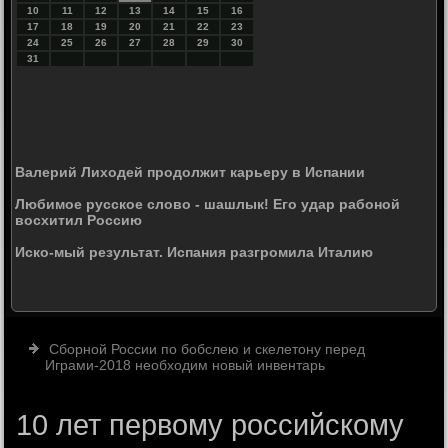
10
11
12
13
14
15
16
17
18
19
20
21
22
23
24
25
26
27
28
29
30
31
Валерий Лиходей продолжит карьеру в Испании
Любимое русское слово - шашлык! Его удар рабоной
восхитил Россию
Иско-мый результат. Испания разгромила Италию
Сборной России по бобслею и скелетону перед
Играми-2018 необходим новый инвентарь
10 лет первому российскому