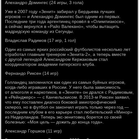
Алехандро Домингес (24 игры, 3 гола)
Уже в 2007 году «Зенит» забирал у Бердыева лучших
игроков — и Алехандро Домингес был одним из первых.
Последние три года аргентинец провёл в «Олимпиакосе»,
а сейчас вернулся в «Райо Валекано», чтобы вытащить
мадридскую команду из Сегунды.
Владислав Радимов (17 игр, 1 гол)
Один из самых ярких российский футболистов несколько лет
отработал главным тренером «Зенита-2», а теперь вместе
с другой легендой Александром Кержаковым стал
координатором академии питерского клуба.
Фернандо Риксен (14 игр)
Голландец запомнился как один из самых буйных игроков,
когда-либо игравших в России. У него была зависимость
от алкоголя и наркотиков, в «Зените» он дрался с Радимовым,
в «Рейнджерс» — с Канчельскисом. В 2013-м Риксен заявил,
что ему поставлен диагноз боковой амиотрофический
склероз, но в футбол он закончил играть только через год —
последним клубом в его карьере стал любительский «Минор»
из Нидерландов. Теперь экс-зенитовец борется со своей
болезнью: «Моя цель — дожить до конца года».
Александр Горшков (11 игр)