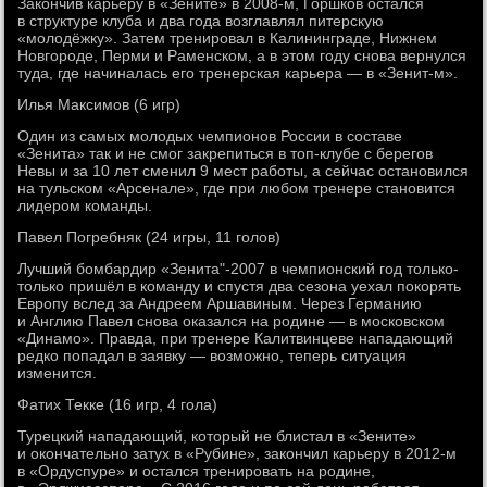
Закончив карьеру в «Зените» в 2008-м, Горшков остался
в структуре клуба и два года возглавлял питерскую
«молодёжку». Затем тренировал в Калининграде, Нижнем
Новгороде, Перми и Раменском, а в этом году снова вернулся
туда, где начиналась его тренерская карьера — в «Зенит-м».
Илья Максимов (6 игр)
Один из самых молодых чемпионов России в составе
«Зенита» так и не смог закрепиться в топ-клубе с берегов
Невы и за 10 лет сменил 9 мест работы, а сейчас остановился
на тульском «Арсенале», где при любом тренере становится
лидером команды.
Павел Погребняк (24 игры, 11 голов)
Лучший бомбардир «Зенита"-2007 в чемпионский год только-
только пришёл в команду и спустя два сезона уехал покорять
Европу вслед за Андреем Аршавиным. Через Германию
и Англию Павел снова оказался на родине — в московском
«Динамо». Правда, при тренере Калитвинцеве нападающий
редко попадал в заявку — возможно, теперь ситуация
изменится.
Фатих Текке (16 игр, 4 гола)
Турецкий нападающий, который не блистал в «Зените»
и окончательно затух в «Рубине», закончил карьеру в 2012-м
в «Ордуспуре» и остался тренировать на родине,