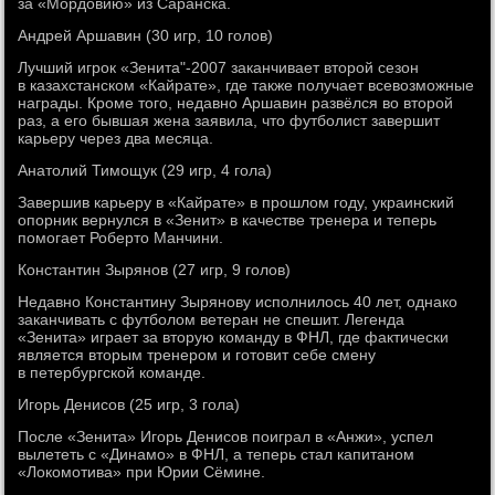
за «Мордовию» из Саранска.
Андрей Аршавин (30 игр, 10 голов)
Лучший игрок «Зенита"-2007 заканчивает второй сезон
в казахстанском «Кайрате», где также получает всевозможные
награды. Кроме того, недавно Аршавин развёлся во второй
раз, а его бывшая жена заявила, что футболист завершит
карьеру через два месяца.
Анатолий Тимощук (29 игр, 4 гола)
Завершив карьеру в «Кайрате» в прошлом году, украинский
опорник вернулся в «Зенит» в качестве тренера и теперь
помогает Роберто Манчини.
Константин Зырянов (27 игр, 9 голов)
Недавно Константину Зырянову исполнилось 40 лет, однако
заканчивать с футболом ветеран не спешит. Легенда
«Зенита» играет за вторую команду в ФНЛ, где фактически
является вторым тренером и готовит себе смену
в петербургской команде.
Игорь Денисов (25 игр, 3 гола)
После «Зенита» Игорь Денисов поиграл в «Анжи», успел
вылететь с «Динамо» в ФНЛ, а теперь стал капитаном
«Локомотива» при Юрии Сёмине.