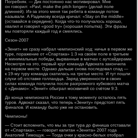
Погребняк. — Дик постоянно нас мотивировал. Мне
он говорил: «Pavl, make the pitch longer» (делай поле
длинней). Из-за этого меня так ребята в команде потом
называли. А Радимову всегда кричал: «Stay on the middle»
(оставайся в середине). Когда что-то получалось хорошо,
хвалил и говорил «good try» (хорошая попытка). Эти фразы
мы повторяли каждый год и смеялись.
Сезон-2007
«Зенит» не сразу набрал чемпионский ход: ничья в первом же
туре, поражение от «Спартака» 1:3 на своём поле в третьем
и минимальные победы, вырванные в матчах с аутсайдерами.
Несмотря на это, первый круг команда Адвоката закончила
на первом месте. Однако дальше снова последовал спад —
к 19-му туру команда скатилась на третье место. И тут пошли
слухи об отставке голландца. Заряд уверенности в своих
силах команда получила после разгромного кубкового матча
с «Динамо»: «Зенит» обыграл москвичей со счётом 9:3.
До конца чемпионата России к тому моменту осталось пять
туров. Адвокат сказал, что теперь «Зениту» предстоят пять
финалов. И команду было уже не остановить.
Чемпионы!
— Стоит вспомнить, что мы за три тура до финиша отставали
от «Спартака», — говорит капитан «Зенита» 2007 года
Анатолий Тимощук. — Тогда очки у красно-белых отобрал