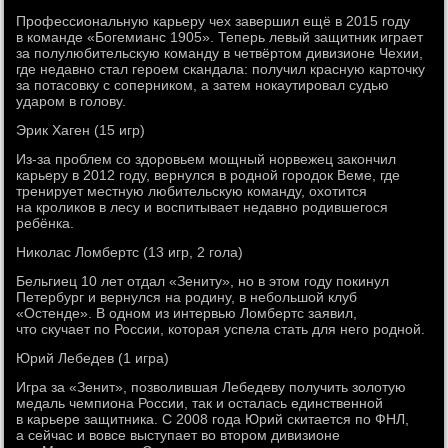
Профессиональную карьеру чех завершил ещё в 2015 году
в команде «Богемианс 1905». Теперь левый защитник играет
за полулюбительскую команду в четвёртом дивизионе Чехии,
где недавно стал героем скандала: получил красную карточку
за потасовку с соперником, а затем нокаутировал судью
ударом в голову.
Эрик Хаген (15 игр)
Из-за проблем со здоровьем мощный норвежец закончил
карьеру в 2012 году, вернулся в родной городок Веме, где
тренирует местную любительскую команду, охотится
на кроликов в лесу и воспитывает недавно родившегося
ребёнка.
Николас Ломбертс (13 игр, 2 гола)
Бельгиец 10 лет отдал «Зениту», но в этом году покинул
Петербург и вернулся на родину, в небольшой клуб
«Остенде». В одном из интервью Ломбертс заявил,
что скучает по России, которая успела стать для него родной.
Юрий Лебедев (1 игра)
Игра за «Зенит», позволившая Лебедеву получить золотую
медаль чемпиона России, так и осталась единственной
в карьере защитника. С 2008 года Юрий скитается по ФНЛ,
а сейчас и вовсе выступает во втором дивизионе