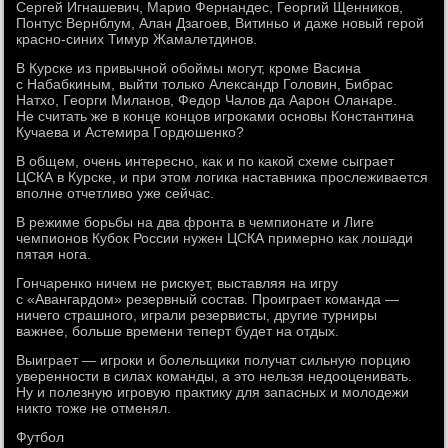
Сергей Игнашевич, Марио Фернандес, Георгий Щенников,
Понтус Вернблум, Алан Дзагоев, Витиньо и даже новый герой
красно-синих Тимур Жамалетдинов.
В Курске из привычной обоймы могут, кроме Васина
с Набабкиным, выйти только Александр Головин, Бибрас
Натхо, Георги Миланов, Федор Чалов да Аарон Оланаре.
Не считать же в конце концов игроками основы Константина
Кучаева и Астемира Гордюшенко?
В общем, очень интересно, как и по какой схеме сыграет
ЦСКА в Курске, и при этом логика наставника прослеживается
вполне отчетливо уже сейчас.
В режиме борьбы на два фронта в чемпионате и Лиге
чемпионов Кубок России нужен ЦСКА примерно как лошади
пятая нога.
Гончаренко ничем не рискует, выставляя на игру
с «Авангардом» резервный состав. Проиграет команда —
ничего страшного, играли резервисты, другие турниры
важнее, больше времени теперт будет на отдых.
Выиграет — игроки и болельщики получат сильную порцию
уверенности в силах команды, а это нельзя недооценивать.
Ну и полезную игровую практику для запасных и молодежи
никто тоже не отменял.
Футбол