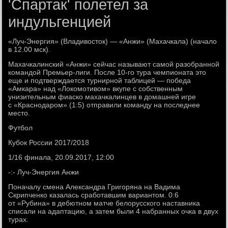
'Спартак' полетел за
индульгенцией
«Луч-Энергия» (Владивосток) — «Анжи» (Махачкала) (начало
в 12.00 мск).
Махачкалинский «Анжи» сейчас называют самой разобранной
командой Премьер-лиги. После 10-го тура чемпионата это
еще и подтверждается турнирной таблицей — победа
«Амкара» над «Локомотивом» вкупе с собственным
унизительным фиаско махачкалинцев в домашней игре
с «Краснодаром» (1:5) отправили команду на последнее
место.
Футбол
Кубок России 2017/2018
1/16 финала, 20.09.2017, 12:00
-:- Луч-Энергия Анжи
Поначалу смена Александра Григоряна на Вадима
Скрипченко казалась сработавшим вариантом. 0:6
от «Рубина» в дебютном матче белорусского наставника
списали на адаптацию, а затем были 4 набранных очка в двух
турах.