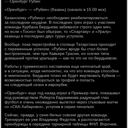
-:- Оренбург Рубин
«Оренбург» — «Рубин» (Казань) (начало в 15.00 мск).
Казанскому «Рубину» необходимо реабилитироваться
за последние неудачи. В последних трех играх с участием
команды Курбана Бердыева забивался строго один мяч,
но если «Тосно» был обыгран, то «Спартаку» и «Уралу»
казанцы в последних двух турах уступили.
Вообще, пока перестройка в столице Татарстана проходит
с переменным успехом. «Рубин» вроде бы стал более
выстроенным, чем при Хавьере Грасии, но осечки типа
домашней против уральцев — как-то это не по-бердыевски.
Работы у туркменского наставника еще непочатый край,
и в ситуации, когда непонятно, на что его команда способна
в чемпионате, Бердыев точно не будет жертвовать Кубком —
возможностью побороться за трофей и попасть
на следующий сезон в еврокубки.
«Оренбург» еще год назад играл в Премьер-лиге, показывал
под руководством Роберта Евдокимова радующий глаз
футбол и очень неожиданно вылетел через стыковые матчи
со «СКА-Хабаровск», уступив в серии пенальти.
Сейчас, правда, у сине-белых совсем другая команда.
Тренирует ее уже Владимир Федотов, а располагаются
оренбуржцы в середине турнирной таблицы ФНЛ. Впрочем,