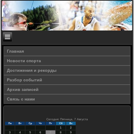
Главная
Новости спорта
Достижения и рекорды
Разбор событий
Архив записей
Связь с нами
Сегодня: Пятница, 7 Августа
Пн
Вт
Ср
Чт
Пт
Сб
Вс
1
2
3
4
5
6
7
8
9