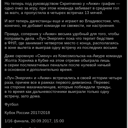
Но теперь под руководством Скрипченко у «Анжи» график —
одно очко за игру, при этом команда забивает в среднем гол
за матч, а пропустила в четырех встречах 13 мячей.
И вот теперь дагестанцы еще и играют во Владивостоке, что,
конечно, не добавит команде ни свежести, ни настроения.
Правда, соперник у «Анжи» весьма удобный для того, чтобы
поправить дела. «Луч-Энергия» пока что терпит бедствие
в ФНЛ, где занимает четвертое место с конца, располагаясь
в зоне вылета и выиграв одну встречу из последних восьми.
Даже скромную «Смену» из Комсомольска-на-Амуре команда
Жолта Хорняка в Кубке на этом отрезке обыграла лишь
в серии послематчевых пенальти после нулевой ничьей
в основное и дополнительно время.
«Луч-Энергия» и «Анжи» встречались в своей истории четыре
раза, причем все в рамках первого дивизиона. Перевес
на стороне махачкалинцев, которые побеждали трижды,
в то время как дальневосточники выиграли только одну
встречу, зато дома.
Футбол
Кубок России 2017/2018
1/16 финала, 20.09.2017, 15:00