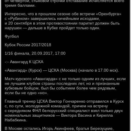
от четвертой, стыковой строчки отставание исчисляется всего
тремя баллами.
Интересно, что в прошлом сезоне обе встречи «Оренбурга»
с «Рубином» завершились ничейными исходами,
и 20 сентября в этом противостоянии паритет должен быть
нарушен — дальше в Кубке пройдет только один.
Футбол
Кубок России 2017/2018
1/16 финала, 20.09.2017, 17:00
-:- Авангард К ЦСКА
«Авангард» (Курск) — ЦСКА (Москва) (начало в 17.00 мск).
Матч курского «Авангарда» с не только одним из лучших, если
не лучшим клубом страны последних лет, но и признанным
кубковым бойцом, был бы событием более чем рядовым,
если бы не одно «но».
Главный тренер ЦСКА Виктор Гончаренко отправился в Курск
с, по сути, молодежной командой, причем на встречу
с середняком ФНЛ белорусский специалист взял только двух
номинальных защитников — Виктора Васина и Кирилла
Набабкина.
В Москве остались Игорь Акинфеев, братья Березуцкие,