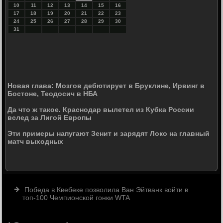
10
11
12
13
14
15
16
17
18
19
20
21
22
23
24
25
26
27
28
29
30
31
Новая глава: Мозгов дебютирует в Бруклине, Ирвинг в
Бостоне, Теодосич в НБА
Да что ж такое. Краснодар вылетел из Кубка России
вслед за Лигой Европы
Эти примеры напугают Зенит и зарядят Локо на главный
матч выходных
Победа в Квебеке позволила Ван Эйтванк войти в
топ-100 Чемпионской гонки WTA