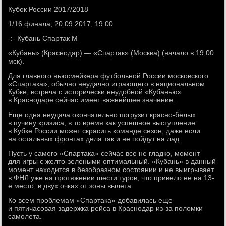
Кубок России 2017/2018
1/16 финала, 20.09.2017, 19:00
-:- Кубань Спартак М
«Кубань» (Краснодар) — «Спартак» (Москва) (начало в 19.00
мск).
Для главного ньюсмейкера футбольной России московского
«Спартака», обычно неудачно играющего в национальном
Кубке, встреча с исторически неудобной «Кубанью»
в Краснодаре сейчас имеет важнейшее значение.
Еще одна неудача окончательно погрузит красно-белых
в пучину кризиса, в то время как успешное выступление
в Кубке России может скрасить команде сезон, даже если
на остальных фронтах дела так и не пойдут на лад.
Пусть у самого «Спартака» сейчас все не гладко, момент
для игры с желто-зелеными оптимальный. «Кубань» в данный
момент находится в безобразном состоянии и не выигрывает
в ФНЛ уже на протяжении шести туров, что привело ее на 13-
е место, в двух очках от зоны вылета.
Ко всем проблемам «Спартака» добавилась еще
и пятичасовая задержка рейса в Краснодар из-за поломки
самолета.