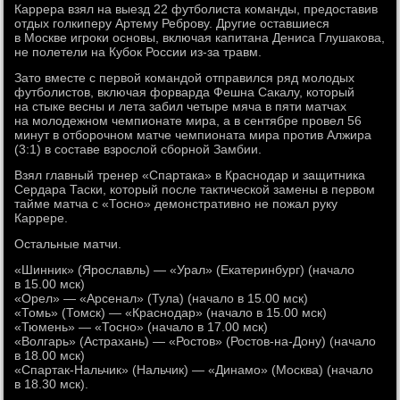
Каррера взял на выезд 22 футболиста команды, предоставив
отдых голкиперу Артему Реброву. Другие оставшиеся
в Москве игроки основы, включая капитана Дениса Глушакова,
не полетели на Кубок России из-за травм.
Зато вместе с первой командой отправился ряд молодых
футболистов, включая форварда Фешна Сакалу, который
на стыке весны и лета забил четыре мяча в пяти матчах
на молодежном чемпионате мира, а в сентябре провел 56
минут в отборочном матче чемпионата мира против Алжира
(3:1) в составе взрослой сборной Замбии.
Взял главный тренер «Спартака» в Краснодар и защитника
Сердара Таски, который после тактической замены в первом
тайме матча с «Тосно» демонстративно не пожал руку
Каррере.
Остальные матчи.
«Шинник» (Ярославль) — «Урал» (Екатеринбург) (начало
в 15.00 мск)
«Орел» — «Арсенал» (Тула) (начало в 15.00 мск)
«Томь» (Томск) — «Краснодар» (начало в 15.00 мск)
«Тюмень» — «Тосно» (начало в 17.00 мск)
«Волгарь» (Астрахань) — «Ростов» (Ростов-на-Дону) (начало
в 18.00 мск)
«Спартак-Нальчик» (Нальчик) — «Динамо» (Москва) (начало
в 18.30 мск).