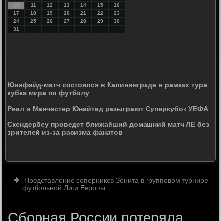
10
11
12
13
14
15
16
17
18
19
20
21
22
23
24
25
26
27
28
29
30
31
Юнифайд-матч состоялся в Калининграде в рамках тура
кубка мира по футболу
Реал и Манчестер Юнайтед разыграют Суперкубок УЕФА
Скендербеу проведет ближайший домашний матч ЛЕ без
зрителей из-за расизма фанатов
Представление соперников Зенита в групповом турнире
футбольной Лиги Европы
Сборная России потеряла