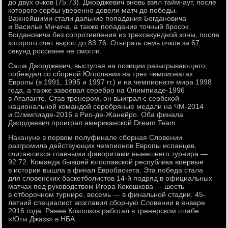
до двух очков (75:73). Джорджевич вновь взял тайм-аут, после
которого сербы уверенно довели матч до победы.
Важнейшими стали дальние попадания Богдановича
и Василье Мичича, а также попадание точный бросок
Богдановича без сопротивления из трехсекундной зоны, после
которого счет вырос до 83:76. Отыграть семь очков за 67
секунд россияне не смогли.
Саша Джорджевич, выступая на позиции разыгрывающего,
побеждал со сборной Югославии на трех чемпионатах
Европы (в 1991, 1995 и 1997 гг.) и на чемпионате мира 1998
года, а также завоевал серебро на Олимпиаде-1996
в Аталанте. Став тренером, он выиграл с сербской
национальной командой серебряные медали на ЧМ-2014
и Олимпиаде-2016 в Рио-де-Жанейро. Оба финала
Джорджевич проиграл американской Dream Team.
Накануне в первом полуфинале сборная Словении
разгромила действующих чемпионов Европы испанцев,
считавшихся главными фаворитами нынешнего турнира —
92:72. Команда бывшей югославской республика впервые
в истории вышла в финал Евробаскета. Эта победа стала
для словенских баскетболистов 14-й подряд в официальных
матчах под руководством Игора Кокошкова — шесть
в отборочном турнире, восемь — в финальной стадии. 45-
летний специалист возглавил сборную Словении в январе
2016 года. Ранее Кокошков работал в тренерском штабе
«Юты Джазз» в НБА.