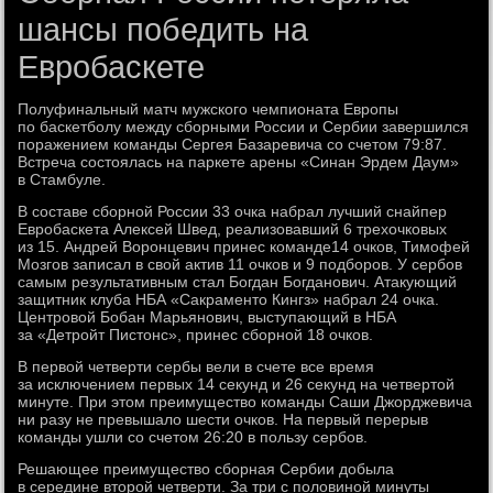
шансы победить на
Евробаскете
Полуфинальный матч мужского чемпионата Европы
по баскетболу между сборными России и Сербии завершился
поражением команды Сергея Базаревича со счетом 79:87.
Встреча состоялась на паркете арены «Синан Эрдем Даум»
в Стамбуле.
В составе сборной России 33 очка набрал лучший снайпер
Евробаскета Алексей Швед, реализовавший 6 трехочковых
из 15. Андрей Воронцевич принес команде14 очков, Тимофей
Мозгов записал в свой актив 11 очков и 9 подборов. У сербов
самым результативным стал Богдан Богданович. Атакующий
защитник клуба НБА «Сакраменто Кингз» набрал 24 очка.
Центровой Бобан Марьянович, выступающий в НБА
за «Детройт Пистонс», принес сборной 18 очков.
В первой четверти сербы вели в счете все время
за исключением первых 14 секунд и 26 секунд на четвертой
минуте. При этом преимущество команды Саши Джорджевича
ни разу не превышало шести очков. На первый перерыв
команды ушли со счетом 26:20 в пользу сербов.
Решающее преимущество сборная Сербии добыла
в середине второй четверти. За три с половиной минуты