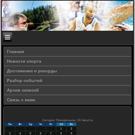
Главная
Новости спорта
Достижения и рекорды
Разбор событий
Архив записей
Связь с нами
Сегодня: Понедельник, 10 Августа
Пн
Вт
Ср
Чт
Пт
Сб
Вс
1
2
3
4
5
6
7
8
9