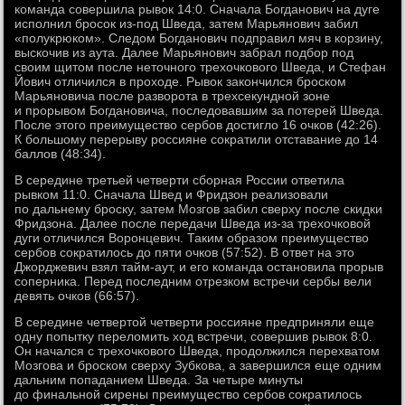
команда совершила рывок 14:0. Сначала Богданович на дуге
исполнил бросок из-под Шведа, затем Марьянович забил
«полукрюком». Следом Богданович подправил мяч в корзину,
выскочив из аута. Далее Марьянович забрал подбор под
своим щитом после неточного трехочкового Шведа, и Стефан
Йович отличился в проходе. Рывок закончился броском
Марьяновича после разворота в трехсекундной зоне
и прорывом Богдановича, последовавшим за потерей Шведа.
После этого преимущество сербов достигло 16 очков (42:26).
К большому перерыву россияне сократили отставание до 14
баллов (48:34).
В середине третьей четверти сборная России ответила
рывком 11:0. Сначала Швед и Фридзон реализовали
по дальнему броску, затем Мозгов забил сверху после скидки
Фридзона. Далее после передачи Шведа из-за трехочковой
дуги отличился Воронцевич. Таким образом преимущество
сербов сократилось до пяти очков (57:52). В ответ на это
Джорджевич взял тайм-аут, и его команда остановила прорыв
соперника. Перед последним отрезком встречи сербы вели
девять очков (66:57).
В середине четвертой четверти россияне предприняли еще
одну попытку переломить ход встречи, совершив рывок 8:0.
Он начался с трехочкового Шведа, продолжился перехватом
Мозгова и броском сверху Зубкова, а завершился еще одним
дальним попаданием Шведа. За четыре минуты
до финальной сирены преимущество сербов сократилось