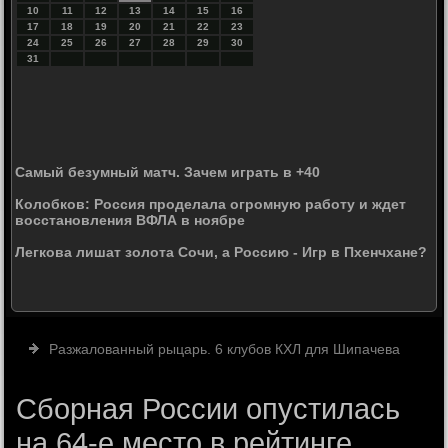
10
11
12
13
14
15
16
17
18
19
20
21
22
23
24
25
26
27
28
29
30
31
Самый безумный матч. Зачем играть в +40
Колобков: Россия проделала огромную работу и ждет
восстановления ВФЛА в ноябре
Легкова лишат золота Сочи, а Россию - Игр в Пхенчхане?
Разжалованный рыцарь. 6 клубов КХЛ для Шипачева
Сборная России опустилась
на 64-е место в рейтинге