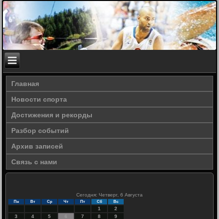
Главная
Новости спорта
Достижения и рекорды
Разбор событий
Архив записей
Связь с нами
Сегодня: Четверг, 6 Августа
Пн
Вт
Ср
Чт
Пт
Сб
Вс
1
2
3
4
5
6
7
8
9