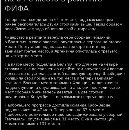
ФИФА
Теперь она находится на 64-м месте, тогда как месяцем
ранее располагалась двумя строчками выше. Таким образом,
российская команда обновила свой антирекорд.
Лидерство в рейтинге вернула себе сборная Германии,
а Бразилия, в свою очередь, опустилась с первого на второе
место. Португалия поднялась на три строчки и теперь
занимает третье место, а Аргентина опустилась с третьего
на четвертое место.
На пятое место поднялась Бельгия, что для нее на четыре
строчки выше по сравнению с рейтингом августовской версии.
Польша же опустилась с пятой на шестую строчку. Швейцария
ухудшила свои позиции на три места и теперь занимает
седьмое. Восьмое место занимает Франция, поднявшаяся
на две ступени, а опустившаяся на аналогичное количество
мест сборная Чили теперь девятая. На две строчки
опустилась и Колумбия — она замыкает первую десятку.
Наибольшего прогресса достигла команда Кабо-Верде,
поднявшаяся на 47 мест. Теперь она на 67-м месте.
Наиболее стремительное падение зафиксировано у сборной
Гватемалы, опустившейся на 31 место. Она в настоящий
момент занимает 131-е место.