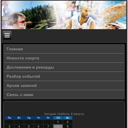
Главная
Новости спорта
Достижения и рекорды
Разбор событий
Архив записей
Связь с нами
Сегодня: Суббота, 8 Августа
Пн
Вт
Ср
Чт
Пт
Сб
Вс
1
2
3
4
5
6
7
8
9