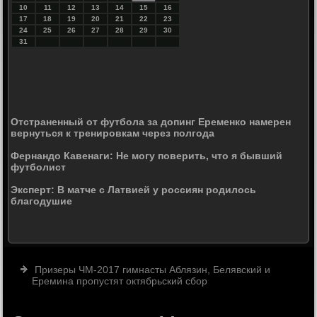
10
11
12
13
14
15
16
17
18
19
20
21
22
23
24
25
26
27
28
29
30
31
Отстраненный от футбола за допинг Еременко намерен
вернуться к тренировкам через полгода
Фернандо Кавенаги: Не могу поверить, что я бывший
футболист
Эксперт: В матче с Латвией у россиян родилось
благодушие
Призеры ЧМ-2017 гимнасты Аблязин, Белявский и
Еремина пропустят октябрьский сбор