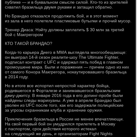
публике — и в буквальном смысле силой. Кто-то из зрителей
схватил бразильца двумя руками и затащил обратно.
Но Брандао отказался продолжить бой, и в этот момент
из зала в него полетели пластиковые бутылки и прочий мусор.
Тренер Диаса: Нэйту должны заплатить $ 30 млн за третий
бой с Макгрегором
КТО ТАКОЙ БРАНДАО?
Когда-то карьера Диего в ММА выглядела многообещающе:
он выиграл 14-й сезон реалити-шоу The Ultimate Fighter,
подписал контракт с UFC и одержал пять побед в главном
промоушене мира. Были и поражения — причем одно из них
от самого Конора Макгрегора, нокаутировавшего бразильца
в 2014 году.
Но в итоге все испортил непростой характер бойца,
родившегося в Форталезе и занимавшегося бразильским
джиу-джитсу. В январе 2016 года в его допинг-пробе были
найдены следы марихуаны. А уже в апреле Брандао был
уволен из UFC после того, как его задержали полицейские
за угрозы охранникам клуба и хранение оружия.
Приключения бразильца в России не менее впечатляющи.
На свой первый бой он умудрился прилететь в Москву
с паспортом, срок действия которого истекал
на следующий же день, и организаторам Fight Nights