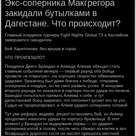
Экс-соперника Макгрегора
закидали бутылками в
Дагестане. Что происходит?
Главный поединок турнира Fight Nights Global 73 в Каспийске
завершился скандалом.
Бой Харитонова: без крыши в горах
ЧТО ПРОИЗОШЛО?
Поединок Диего Брандао и Ахмеда Алиева обещал стать
главным событием вечера — первый раунд оба бойца
провели «в открытую», на хороших скоростях обмениваясь
ударами. Бразилец был даже близок к победе, отправив
соперника в нокдаун, но не смог развить успех. В концовке
второго раунда он оказался в партере после удара по печени.
Брандао попытался прижать Алиева к себе, и тут
дагестанский боец закричал, что оппонент кусает его за ухо.
Судья не прореагировал, и Алиев ударил соперника головой.
Тут уже рефери, видимо, решил остановить бой, но Ахмед
продолжил наносить удары по корпусу бразильца. В этот
момент у Брандао не выдержали нервы — он ударил
соперника ногой в голову, после чего сбежал из клетки в зал.
Возвращать дорогого гостя на настил пришлось местной