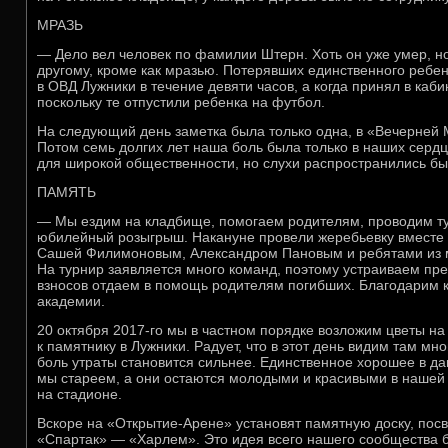
МРАЗЬ
— Дело вел человек по фамилии Штерн. Хоть он уже умер, но 
другому, кроме как мразью. Потерявших единственного ребе
в ОВД Лужники в течение девяти часов, а когда принял в каби
поскольку те отпустили ребенка на футбол.
На следующий день заметка была только одна, в «Вечерней 
Потом семь долгих лет наша боль была только в наших сердц
для широкой общественности, но слухи распространились бы
ПАМЯТЬ
— Мы ездим на кладбище, помогаем родителям, проводим тур
юбилейный розыгрыш. Накануне провели жеребьевку вместе
Сашей Филимоновым, Александром Пановым и ребятами из 
На турнир заявляется много команд, поэтому устраиваем пре
взносов отдаем в помощь родителям погибших. Благодарим 
академии.
20 октября 2017-го мы в частном порядке возложим цветы н
к памятнику в Лужники. Радует, что в этот день видим там м
боль утраты становится сильнее. Единственное хорошее в да
мы стареем, а они остаются молодыми и красивыми в нашей
на стадионе.
Вскоре на «Открытие-Арене» установят памятную доску, по
«Спартак» — «Харлем». Это идея всего нашего сообщества 