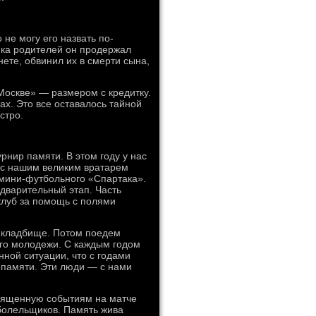
не могу его назвать по-
нка родителей он продержал
нете, обвинил их в смерти сына,
Москве» — размером с кредитку.
ах. Это все оставалось тайной
стро.
нир памяти. В этом году у нас
 с нашим великим вратарем
мини-футбольного «Спартака».
дварительный этап. Часть
клуб за помощь с полями
а кладбище. Потом поедем
ного молодежи. С каждым годом
нной ситуации, что с годами
 памяти. Эти люди — с нами
священную событиям на матче
болельщиков. Память жива