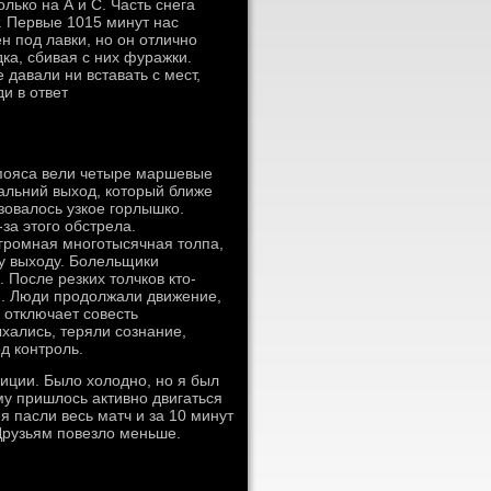
лько на А и С. Часть снега
т. Первые 1015 минут нас
н под лавки, но он отлично
ка, сбивая с них фуражки.
давали ни вставать с мест,
и в ответ
 пояса вели четыре маршевые
дальний выход, который ближе
зовалось узкое горлышко.
за этого обстрела.
огромная многотысячная толпа,
у выходу. Болельщики
 После резких толчков кто-
ми. Люди продолжали движение,
 отключает совесть
хались, теряли сознание,
д контроль.
лиции. Было холодно, но я был
ому пришлось активно двигаться
я пасли весь матч и за 10 минут
 Друзьям повезло меньше.