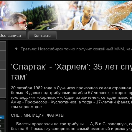
Все записи
Контакты
Третьяк: Новосибирск точно получит хоккейный МЧМ, ка
'Спартак' - 'Харлем': 35 лет сп
там'
20 октября 1982 года в Лужниках произошла самая страшная 
белых. В давке под трибунами погибли 67 человек, которые 
голландским «Харлемом». Один из зрителей, сегодня извест
Амир «Профессор» Хуслютдинов, а тогда - 17-летний фанат,
том черном дне.
СНЕГ, МИЛИЦИЯ, ФАНАТЫ
с
2
— Билеты продавали на три трибуны — А, В и С, западную, с
9
был на В. Поскольку соперник не самый именитый и резко у
6