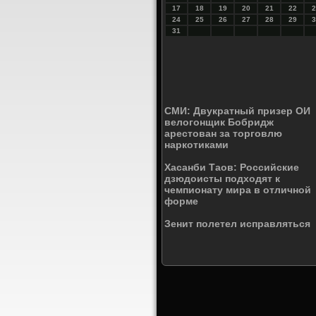
17
18
19
20
21
22
2
24
25
26
27
28
29
3
31
СМИ: Двукратный призер ОИ
велогонщик Бобридж
арестован за торговлю
наркотиками
Хасанби Таов: Российские
дзюдоисты подходят к
чемпионату мира в отличной
форме
Зенит полетел исправляться