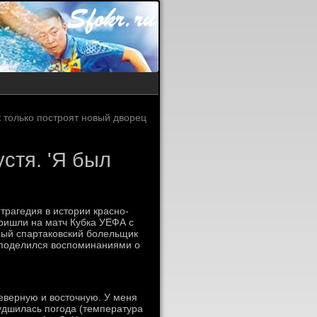
к только построят новый дворец
устя. 'Я был
трагедия в истории красно-
пришли на матч Кубка УЕФА с
ный спартаковский болельщик
 поделился воспоминаниями о
еверную и восточную. У меня
худшилась погода (температура