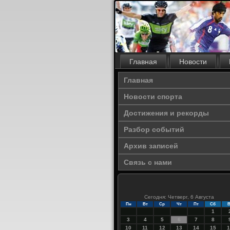
Главная
Новости
Главная
Новости спорта
Достижения и рекорды
Разбор событий
Архив записей
Связь с нами
Сегодня: Четверг, 6 Августа
Пн
Вт
Ср
Чт
Пт
Сб
В
1
3
4
5
6
7
8
10
11
12
13
14
15
1