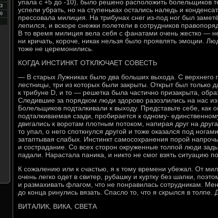
упала с +5 до -10), было решено расположить болельщиков то
3
успели убрать, но на ступеньках остались наледь и конденса
0
прессовала милиция. На трибунах снег из-под ног был заметё
лепился, и вскоре снежки полетели в сотрудников правопоряд
В то время милиция вела себя с фанатами очень жестко — не 
ни кричать, короче, никак нельзя было проявлять эмоции. Люд
тоже не церемонились.
КОГДА ИНСТИНКТ ОТКЛЮЧАЕТ СОВЕСТЬ
— В старых Лужниках было два больших выхода. С верхнего
лестницы, три из которых были закрыты. Открыт был только 
к трибуне D, и то — решетка была частично призакрыта, обра
Следившие за порядком люди здорово разозлились на нас из-
Болельщиков подталкивали к выходу. Представьте себе, как 
подталкиваемая сзади, пробирается к одному- единственном
двигались к воротам плотным потоком, напирая друг на друга.
то упал, о него споткнулся другой и тоже оказался под нога
затаптывая слабых. Инстинкт самосохранения порой напрочь
и сострадание. Со всех сторон окруженные толпой люди зады
падали. Нарастала паника, и никто не смог взять ситуацию по
К сожалению или к счастью, я к тому времени убежал. От ми
очень легко одет в свитер, рубашку и куртку без шапки, поэт
и размахивать флагом, что не понравилась сотрудникам. Мен
до конца ринулись вязать. Спасло то, что я скрылся в толпе.
ВИТАЛИК, ВИКА, СВЕТА