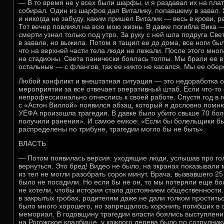
— В то время не у всех были шарфы, и я раздавал их на пла
собирал. Один из шарфов дал Виталику, попавшему в завал. 
и никогда не забуду, каким пришел Виталик — весь в крови, 
Тот вечер повлиял на всю мою жизнь. В давке погибла Вика 
смерти узнал только под утро. За руку с ней шла подруга Све
в завале, но выжила. Потом я тащил ее до дома, все ноги бы
что на верхней части тела люди не лежали. После этого мног
на стадионы. Света панически боялась толпы. Мы брали ее в
остальные — с флангов, так ее никто не касался. Мы ее обер
Любой конфликт и внештатная ситуация — это недоработка о
мероприятии за все отвечает оперативный штаб. Если что-то 
непрофессионально отнеслись к своей работе. Спустя год в 
с «Астон Виллой» появился абзац, который я дословно помню
УЕФА произошла трагедия. В давке было убито свыше 70 бол
получили ранения». И самое емкое: «Если бы болельщики б
распределены по трибуне, трагедии могло бы не быть».
ВЛАСТЬ
— Потом появилась версия: уходящие люди, услышав про го
вернуться. Это бред! Видео не было, на экранах показывали 
из тел не могли разобрать сорок минут. Врача, вызвавшего 25
было не посадили. Но если бы не он, то мы потеряли еще бо
не хотели, чтобы история стала достоянием общественности
в закрытых гробах, родителям даже не дали толком проститьс
было много хорошего, но запрещалось хоронить погибших в 
мемориал. В годовщину трагедии власти боялись выступлен
на Рогожское кладбище, у каждого дерева было по сотруднику