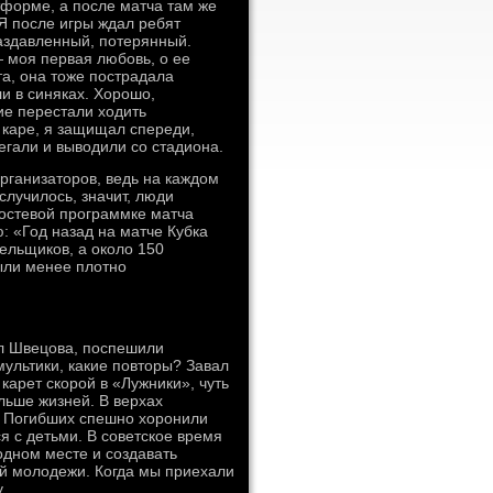
тформе, а после матча там же
Я после игры ждал ребят
раздавленный, потерянный.
— моя первая любовь, о ее
та, она тоже пострадала
ли в синяках. Хорошо,
ие перестали ходить
 каре, я защищал спереди,
егали и выводили со стадиона.
рганизаторов, ведь на каждом
случилось, значит, люди
гостевой программке матча
: «Год назад на матче Кубка
ельщиков, а около 150
ыли менее плотно
л Швецова, поспешили
мультики, какие повторы? Завал
 карет скорой в «Лужники», чуть
льше жизней. В верхах
. Погибших спешно хоронили
я с детьми. В советское время
одном месте и создавать
ий молодежи. Когда мы приехали
.