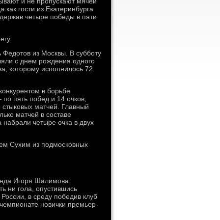
ывают и не пропускают мячей
а как гости из Екатеринбурга
одержав четыре победы в пяти
егу
 Федотов из Москвы. В субботу
ляли с днем рождения одного
а, которому исполнилось 72
конкурентом в борьбе
по пять побед и 14 очков,
ы стыковых матчей. Главный
лько матчей в составе
 набрали четыре очка в двух
еем Сухим из подмосковных
манда Игоря Шалимова
ть ни гола, опустившись
России, в среду победив клуб
 чемпионате новички премьер-