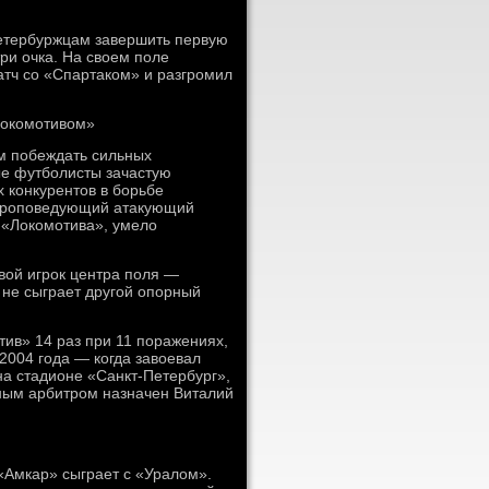
етербуржцам завершить первую
ри очка. На своем поле
тч со «Спартаком» и разгромил
Локомотивом»
м побеждать сильных
ые футболисты зачастую
 конкурентов в борьбе
 Проповедующий атакующий
 «Локомотива», умело
евой игрок центра поля —
не сыграет другой опорный
ив» 14 раз при 11 поражениях,
2004 года — когда завоевал
на стадионе «Санкт-Петербург»,
вным арбитром назначен Виталий
 «Амкар» сыграет с «Уралом».