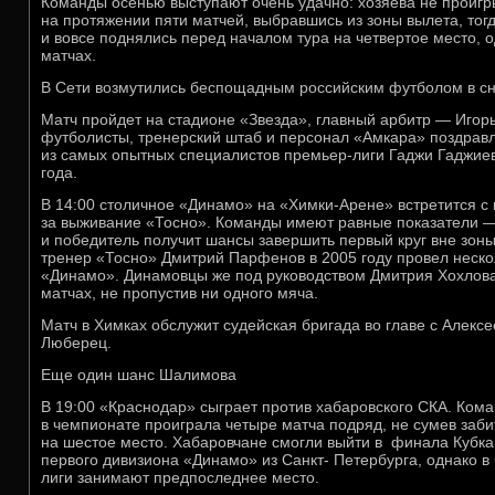
Команды осенью выступают очень удачно: хозяева не проигр
на протяжении пяти матчей, выбравшись из зоны вылета, тогд
и вовсе поднялись перед началом тура на четвертое место, 
матчах.
В Сети возмутились беспощадным российским футболом в сн
Матч пройдет на стадионе «Звезда», главный арбитр — Игорь
футболисты, тренерский штаб и персонал «Амкара» поздрав
из самых опытных специалистов премьер-лиги Гаджи Гаджиев
года.
В 14:00 столичное «Динамо» на «Химки-Арене» встретится с 
за выживание «Тосно». Команды имеют равные показатели — 
и победитель получит шансы завершить первый круг вне зон
тренер «Тосно» Дмитрий Парфенов в 2005 году провел неско
«Динамо». Динамовцы же под руководством Дмитрия Хохлова
матчах, не пропустив ни одного мяча.
Матч в Химках обслужит судейская бригада во главе с Алекс
Люберец.
Еще один шанс Шалимова
В 19:00 «Краснодар» сыграет против хабаровского СКА. Ко
в чемпионате проиграла четыре матча подряд, не сумев заби
на шестое место. Хабаровчане смогли выйти в финала Кубка 
первого дивизиона «Динамо» из Санкт- Петербурга, однако в
лиги занимают предпоследнее место.