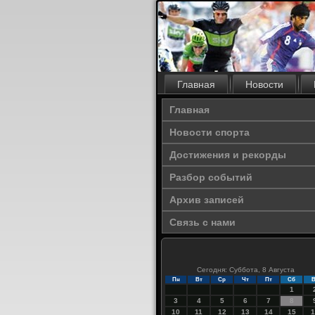
Главная
Новости
Главная
Новости спорта
Достижения и рекорды
Разбор событий
Архив записей
Связь с нами
Сегодня: Суббота, 8 Августа
Пн
Вт
Ср
Чт
Пт
Сб
В
1
3
4
5
6
7
8
10
11
12
13
14
15
1