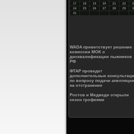
17
18
19
20
21
22
2
24
25
26
27
28
29
3
31
WADA приветствует решение
комиссии МОК о
дисквалификации лыжников
РФ
ФТАР проведет
дополнительные консультац
по вопросу подачи апелляци
на отстранение
Ростов и Медведи открыли
сезон трофеями