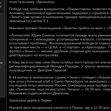
поле тульскому «Арсеналу».
3
0
Победа над прямым конкурентом «Локомотивом» позволит п
половину чемпионата единоличными лидерами с отрывом в т
«Зенит» уже провел в нынешнем турнире принципиальный ма
чемпиона со счетом 5:1.
Манчини призвал болельщиков «Зенита» прийти на матч с «
«Локомотив» Юрия Семина отличается прежде всего умение
соперников — с командами, уступающими в классе, столичн
испытывают проблемы. Железнодорожники победили главных
за призовые места — и ЦСКА, и «Спартак», и «Краснодар».
футбол «Зенит» — весьма удобный соперник для нынешнего
действующего на контратаках.
К тому же в составе сине-бело-голубых матч пропустит ключ
ии
дисквалифицированный Леандро Паредес. У красно-зеленых 
и
полузащитник — Дмитрий Тарасов.
В 44 матчах в чемпионатах страны «Зенит» победил «Локомот
при этом столичный клуб в Санкт-Петербурге не выигрывал с 
последний титул чемпиона России. Очередная игра пройдет 
где «Локомотив» еще не выступал. Начало — 16:30 мск, гла
Мешков из подмосковного Дмитрова.
Уральское дерби в Перми
Игровой день воскресенья начнется в Перми, где в 11:30 мск