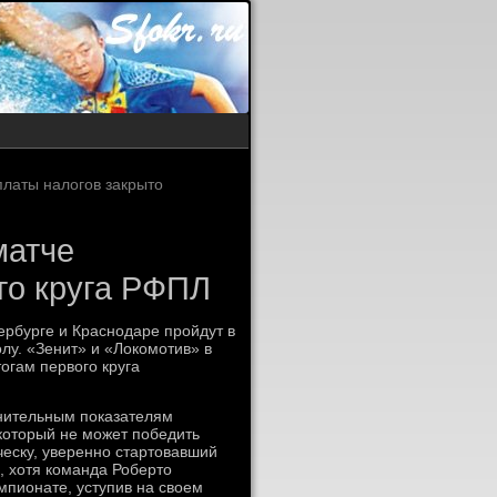
платы налогов закрыто
матче
го круга РФПЛ
ербурге и Краснодаре пройдут в
лу. «Зенит» и «Локомотив» в
огам первого круга
нительным показателям
который не может победить
уческу, уверенно стартовавший
, хотя команда Роберто
мпионате, уступив на своем