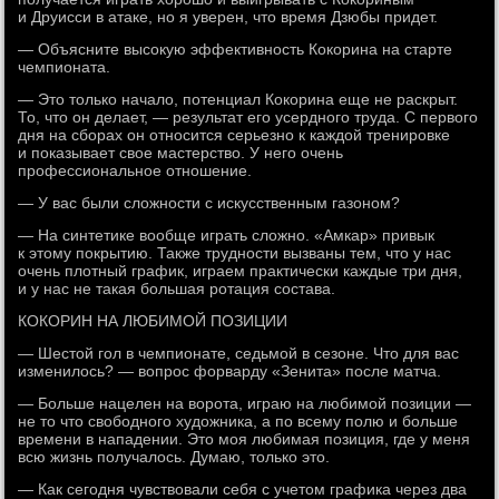
и Друисси в атаке, но я уверен, что время Дзюбы придет.
— Объясните высокую эффективность Кокорина на старте
чемпионата.
— Это только начало, потенциал Кокорина еще не раскрыт.
То, что он делает, — результат его усердного труда. С первого
дня на сборах он относится серьезно к каждой тренировке
и показывает свое мастерство. У него очень
профессиональное отношение.
— У вас были сложности с искусственным газоном?
— На синтетике вообще играть сложно. «Амкар» привык
к этому покрытию. Также трудности вызваны тем, что у нас
очень плотный график, играем практически каждые три дня,
и у нас не такая большая ротация состава.
КОКОРИН НА ЛЮБИМОЙ ПОЗИЦИИ
— Шестой гол в чемпионате, седьмой в сезоне. Что для вас
изменилось? — вопрос форварду «Зенита» после матча.
— Больше нацелен на ворота, играю на любимой позиции —
не то что свободного художника, а по всему полю и больше
времени в нападении. Это моя любимая позиция, где у меня
всю жизнь получалось. Думаю, только это.
— Как сегодня чувствовали себя с учетом графика через два