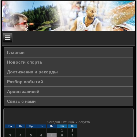
Главная
Новости спорта
Достижения и рекорды
Разбор событий
Архив записей
Связь с нами
Сегодня: Пятница, 7 Августа
Пн
Вт
Ср
Чт
Пт
Сб
Вс
1
2
3
4
5
6
7
8
9