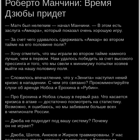
Роберто Манчини: Время
Дзюбы придет
— Матч был нелегким — начал Манчини. — В этом есть
заслуга «Амкара», который показал очень хорошую игру.
— За счет чего удавалось сдерживать «Амкар» во втором
тайме на его половине поля?
— Хочу отметить, что мы играли во втором тайме намного
лучше, чем в первом. Нам удалось победить за счет высокого
прессинга и того, что мы свели к минимуму попытки хозяев
выйти на нашу половину поля.
— Сложилось впечатление, что у «Зенита» наступил некий
кризис в нападении. С чем это связано? Прокомментируйте
слухи об аренде Нобоа и Ерохина в «Рубин».
— Про Ерохина и Нобоа слышу в первый раз. Что касается
кризиса в атаке — достаточно посмотреть на статистику.
Возможно, я ошибаюсь, но мы забиваем больше всех
в чемпионате России.
— Дзюба не подходит под вашу систему? Почему
он не играет?
— Дзюба, Шатов, Анюков и Жирков травмированы. У нас
получается играть хорошо и выигрывать с Кокориным