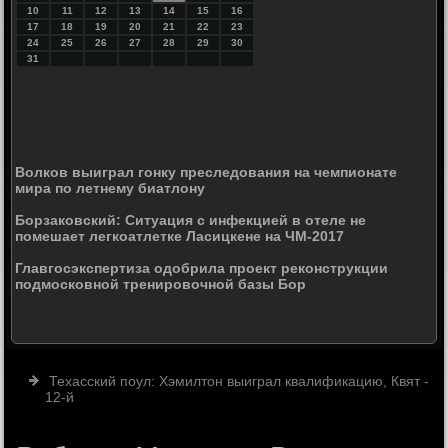
10
11
12
13
14
15
16
17
18
19
20
21
22
23
24
25
26
27
28
29
30
31
Волков выиграл гонку преследования на чемпионате
мира по летнему биатлону
Борзаковский: Ситуация с инфекцией в отеле не
помешает легкоатлетке Ласицкене на ЧМ-2017
Главгосэкспертиза одобрила проект реконструкции
подмосковной тренировочной базы Бор
Техасский поул: Хэмилтон выиграл квалификацию, Квят -
12-й