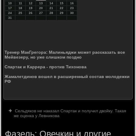
10
11
12
13
14
15
16
17
18
19
20
21
22
23
24
25
26
27
28
29
30
31
Тренер МакГрегора: Малиньяджи может рассказать все
Мейвезеру, но уже слишком поздно
Спартак и Каррера - против Тихонова
Жамалетдинов вошел в расширенный состав молодежки
РФ
Сельдяков не наказал Спартак и получил двойку. Такая
же оценка у Левникова
Фазель: Овечкин и другие