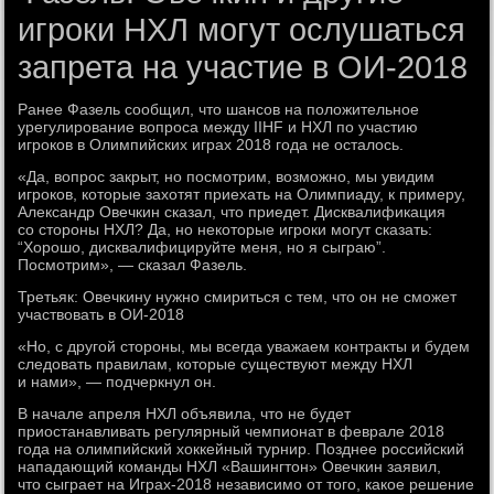
игроки НХЛ могут ослушаться
запрета на участие в ОИ-2018
Ранее Фазель сообщил, что шансов на положительное
урегулирование вопроса между IIHF и НХЛ по участию
игроков в Олимпийских играх 2018 года не осталось.
«Да, вопрос закрыт, но посмотрим, возможно, мы увидим
игроков, которые захотят приехать на Олимпиаду, к примеру,
Александр Овечкин сказал, что приедет. Дисквалификация
со стороны НХЛ? Да, но некоторые игроки могут сказать:
“Хорошо, дисквалифицируйте меня, но я сыграю”.
Посмотрим», — сказал Фазель.
Третьяк: Овечкину нужно смириться с тем, что он не сможет
участвовать в ОИ-2018
«Но, с другой стороны, мы всегда уважаем контракты и будем
следовать правилам, которые существуют между НХЛ
и нами», — подчеркнул он.
В начале апреля НХЛ объявила, что не будет
приостанавливать регулярный чемпионат в феврале 2018
года на олимпийский хоккейный турнир. Позднее российский
нападающий команды НХЛ «Вашингтон» Овечкин заявил,
что сыграет на Играх-2018 независимо от того, какое решение