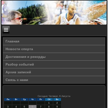
Главная
Новости спорта
Достижения и рекорды
Разбор событий
Архив записей
Связь с нами
Сегодня: Четверг, 6 Августа
Пн
Вт
Ср
Чт
Пт
Сб
Вс
1
2
3
4
5
6
7
8
9