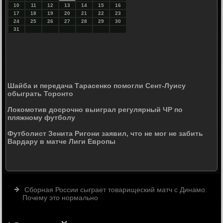
10
11
12
13
14
15
16
17
18
19
20
21
22
23
24
25
26
27
28
29
30
31
Шайба и передача Тарасенко помогли Сент-Луису
обыграть Торонто
Локомотив досрочно выиграл регулярный ЧР по
пляжному футболу
Футболист Зенита Ригони заявил, что не мог не забить
Вардару в матче Лиги Европы
Сборная России сыграет товарищеский матч с Динамо.
Почему это нормально