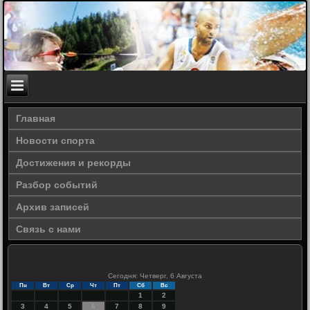
Главная
Новости спорта
Достижения и рекорды
Разбор событий
Архив записей
Связь с нами
Сегодня: Четверг, 6 Августа
Пн
Вт
Ср
Чт
Пт
Сб
Вс
1
2
3
4
5
6
7
8
9