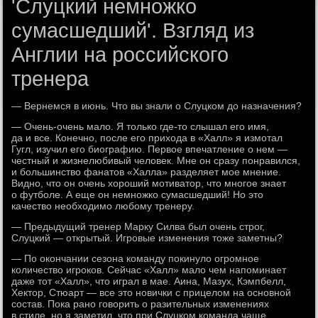
'Слуцкий немножко
сумасшедший'. Взгляд из
Англии на российского
тренера
— Вернемся в июнь. Что вы знали о Слуцком до назначения?
— Очень-очень мало. Я только где-то слышал его имя,
да и все. Конечно, после его прихода в «Халл» я измотал
Гугл, изучил его биографию. Первое впечатление о нем —
честный и жизнелюбивый человек. Мне он сразу понравился,
и большинство фанатов «Халла» разделяет мое мнение.
Видно, что он очень хороший мотиватор, что многое знает
о футболе. А еще он немножко сумасшедший! Но это
качество необходимо любому тренеру.
— Предыдущий тренер Марку Силва был очень строг,
Слуцкий — открытый. Игровые изменения тоже заметны?
— По окончании сезона команду покинуло огромное
количество игроков. Сейчас «Халл» мало чем напоминает
даже тот «Халл», что играл в мае. Аина, Мазух, Кэмпбелл,
Хектор, Стюарт — все это новички с прицелом на основной
состав. Пока рано говорить о разительных изменениях
в стиле, но я заметил, что при Слуцком команда чаще