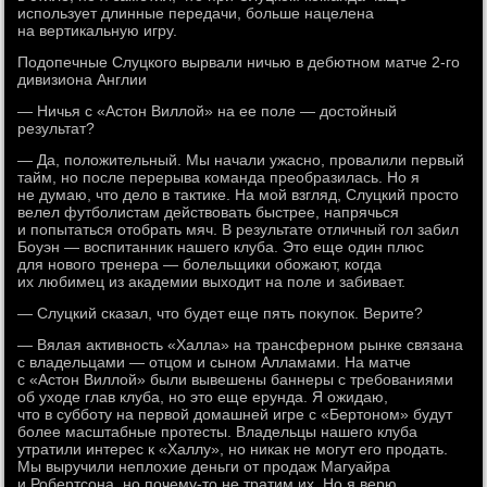
использует длинные передачи, больше нацелена
на вертикальную игру.
Подопечные Слуцкого вырвали ничью в дебютном матче 2-го
дивизиона Англии
— Ничья с «Астон Виллой» на ее поле — достойный
результат?
— Да, положительный. Мы начали ужасно, провалили первый
тайм, но после перерыва команда преобразилась. Но я
не думаю, что дело в тактике. На мой взгляд, Слуцкий просто
велел футболистам действовать быстрее, напрячься
и попытаться отобрать мяч. В результате отличный гол забил
Боуэн — воспитанник нашего клуба. Это еще один плюс
для нового тренера — болельщики обожают, когда
их любимец из академии выходит на поле и забивает.
— Слуцкий сказал, что будет еще пять покупок. Верите?
— Вялая активность «Халла» на трансферном рынке связана
с владельцами — отцом и сыном Алламами. На матче
с «Астон Виллой» были вывешены баннеры с требованиями
об уходе глав клуба, но это еще ерунда. Я ожидаю,
что в субботу на первой домашней игре с «Бертоном» будут
более масштабные протесты. Владельцы нашего клуба
утратили интерес к «Халлу», но никак не могут его продать.
Мы выручили неплохие деньги от продаж Магуайра
и Робертсона, но почему-то не тратим их. Но я верю,