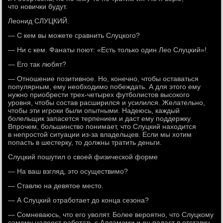
что новички будут.
Леонид СЛУЦКИЙ.
— С кем вы можете сравнить Слуцкого?
— Ни с кем. Фанаты поют: «Есть только один Лео Слуцкий»!
— Его так любят?
— Отношение позитивное. Но, конечно, чтобы оставаться
популярным, ему необходимо побеждать. А для этого ему
нужно приобрести трех-четырех футболистов высокого
уровня, чтобы состав расширился и усилился. Желательно,
чтобы эти игроки были опытными. Надеюсь, каждый
болельщик запасется терпением и даст ему поддержку.
Впрочем, большинство понимает, что Слуцкий находится
в непростой ситуации из-за владельцев. Если мы хотим
попасть в шестерку, то должны тратить деньги.
Слуцкий пошутил о своей физической форме
— На ваш взгляд, это осуществимо?
— Ставлю на девятое место.
— А Слуцкий отработает до конца сезона?
— Сомневаюсь, что его уволят. Более вероятно, что Слуцкому
самому надоест работать с Алламами и он подаст в отставку.