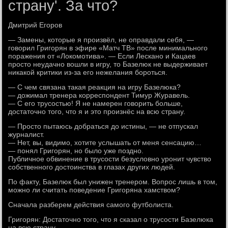
страну'. За что?
Дмитрий Егоров
— Замены, которые я произвёл, не оправдали себя, —
говорил Григорян в эфире «Матч ТВ» после минимального
поражения от «Локомотива». — Если Лескано и Кацаев
просто неудачно вошли в игру, то Базелюк не выдерживает
никакой критики из-за его нежелания бороться.
— С чем связана такая реакция на игру Базелюка?
— дожимал тренера корреспондент Тимур Журавель.
— С его трусостью! Я не намерен говорить больше,
достаточно того, что я и это произнёс на всю страну.
— Просто пытаюсь добраться до истины, — не отпускал
журналист.
— Нет, вы, видимо, хотите услышать от меня сенсацию…
— понял Григорян, но было уже поздно.
Публичное обвинение в трусости безусловно уронит чувство
собственного достоинства в глазах других людей.
По факту, Базелюк был унижен тренером. Вопрос лишь в том,
можно ли считать поведение Григоряна хамством?
Сначала разберем действия самого футболиста.
Григорян: Достаточно того, что я сказал о трусости Базелюка
на всю страну