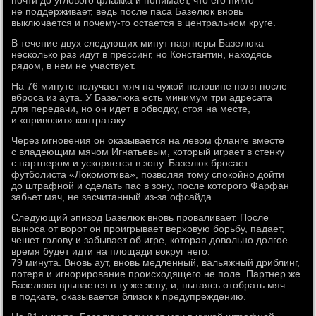
почти до углового флажка и понимает, что его никто
не поддерживает, ведь после паса Базелюк вновь
выключается и почему-то остается в центральном круге.
В течение двух следующих минут партнеры Базелюка
несколько раз идут в прессинг, но Константин, находясь
рядом, в нем не участвует.
На 76 минуте получает мяч на чужой половине поля после
вброса из аута. У Базелюка есть минимум три адресата
для передачи, но он идет в обводку, стоя на месте,
и «привозит» контратаку.
Через мгновения он оказывается на левом фланге вместе
с владеющим мячом Игнатьевым, который играет в стенку
с партнером и ускоряется в зону. Базелюк бросает
футболиста «Локомотива», позволяя тому спокойно дойти
до штрафной и сделать пас в зону, после которого Фарфан
забьет мяч, не засчитанный из-за офсайда.
Следующий эпизод Базелюк вновь проваливает. После
выноса от ворот он проигрывает верховую борьбу, падает,
чешет голову и забывает об игре, которая довольно долгое
время будет идти на площади вокруг него.
79 минута. Вновь аут, вновь медленный, вальяжный дриблинг,
потеря и игнорирование происходящего не поле. Партнер же
Базелюка врывается в ту же зону, и, пытаясь отобрать мяч
в подкате, оказывается близок к предупреждению.