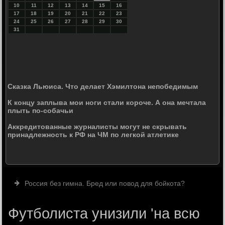
10
11
12
13
14
15
16
17
18
19
20
21
22
23
24
25
26
27
28
29
30
31
Сказка Льюиса. Что делает Хэмилтона непобедимым
К концу заплыва мои ноги стали короче. А она мечтала
плыть по-собачьи
Аккредитованные журналисты могут не скрывать
принадлежность к РФ на ЧМ по легкой атлетике
Россия без гимна. Бред или повод для бойкота?
Футболиста унизили 'на всю