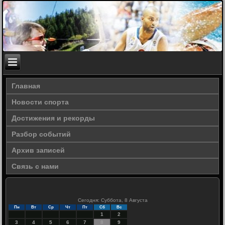
Главная
Новости спорта
Достижения и рекорды
Разбор событий
Архив записей
Связь с нами
Сегодня: Суббота, 8 Августа
Пн
Вт
Ср
Чт
Пт
Сб
Вс
1
2
3
4
5
6
7
8
9