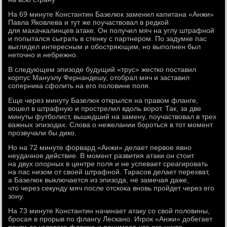
На 69 минуте Константин Базелюк заменил капитана «Анжи»
Павла Яковлева и тут же поучаствовал в редкой
для махачкалинцев атаке. Он получил мяч на углу штрафной
и попытался сыграть в стенку с партнером. По задумке пас
выглядел интересным и обостряющим, но выполнен был
неточно и небрежно.
В следующем эпизоде будущий «трус» жестко поставил
корпус Мануэлу Фернандешу, отобрал мяч и заставил
соперника сфолить на его половине поля.
Еще через минуту Базелюк открылся на правом фланге,
вошел в штрафную и прострелил вдоль ворот. Так, за две
минуты футболист, вышедший на замену, поучаствовал в трех
важных эпизодах. Слова о нежелании бороться в тот момент
прозвучали бы дико.
Но на 72 минуте форвард «Анжи» делает первое явно
неудачное действие. В момент развития атаки он стоит
на двух опорных в центре поля и не успевает среагировать
на пас низом от своей штрафной. Тарасов делает перехват,
а Базелюк выключается из эпизода, не замечая даже,
что через секунду мяч после отскока вновь пройдет через его
зону.
На 73 минуте Константин начинает атаку со свой половины,
бросая в прорыв по флангу Лескано. Игрок «Анжи» добегает