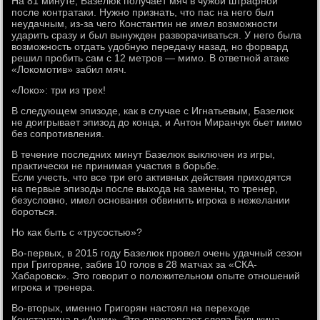
На 81 минуте, Базелюк получает мяч в чужой штрафной
после контратаки. Нужно признать, что пас на него был
неудачным, из-за чего Константин не имел возможности
ударить сразу и был вынужден разворачиваться. У него была
возможность отдать удобную передачу назад, но форвард
решил пробить сам с 12 метров — мимо. В ответной атаке
«Локомотив» забил мяч.
«Локо»: три из трех!
В следующем эпизоде, как в случае с Игнатьевым, Базелюк
не доигрывает эпизод до конца, и Антон Миранчук бьет мимо
без сопротивления.
В течение последних минут Базелюк выключен из игры,
практически не принимая участия в борьбе.
Если учесть, что все три его активных действия приходятся
на первые эпизоды после выхода на замены, то тренер,
безусловно, имел основания обвинить игрока в нежелании
бороться.
Но как быть с «трусостью»?
Во-первых, в 2015 году Базелюк провел очень удачный сезон
при Григоряне, забив 10 голов в 28 матчах за «СКА-
Хабаровск». Это говорит о положительном опыте отношений
игрока и тренера.
Во-вторых, именно Григорян настоял на переходе
Константина в «Анжи». Это опровергает слова Булыкина