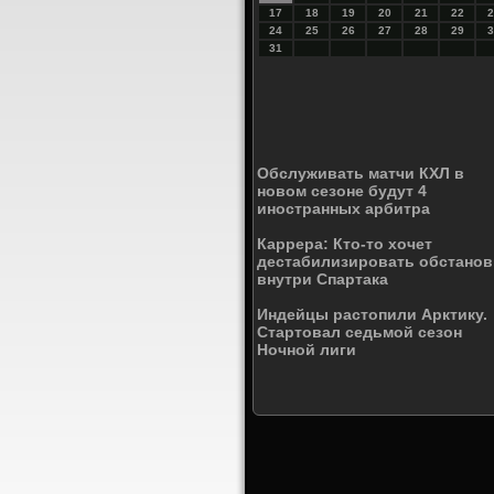
17
18
19
20
21
22
2
24
25
26
27
28
29
3
31
Обслуживать матчи КХЛ в
новом сезоне будут 4
иностранных арбитра
Каррера: Кто-то хочет
дестабилизировать обстанов
внутри Спартака
Индейцы растопили Арктику.
Стартовал седьмой сезон
Ночной лиги