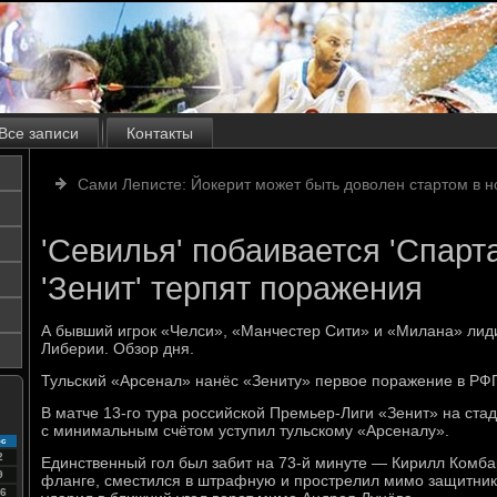
Все записи
Контакты
Сами Леписте: Йокерит может быть доволен стартом в н
'Севилья' побаивается 'Спартак
'Зенит' терпят поражения
А бывший игрок «Челси», «Манчестер Сити» и «Милана» лид
Либерии. Обзор дня.
Тульский «Арсенал» нанёс «Зениту» первое поражение в РФП
В матче 13-го тура российской Премьер-Лиги «Зенит» на ста
с минимальным счётом уступил тульскому «Арсеналу».
с
2
Единственный гол был забит на 73-й минуте — Кирилл Комба
9
фланге, сместился в штрафную и прострелил мимо защитника
6