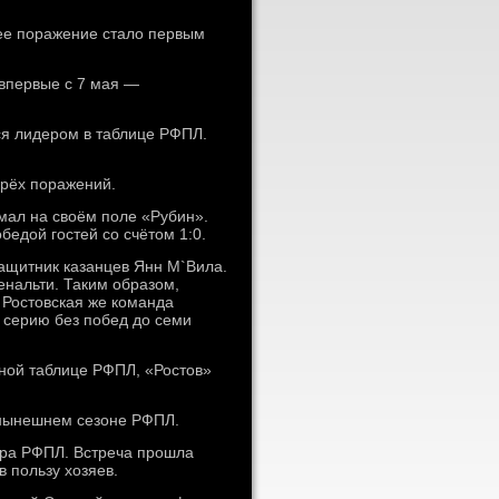
ее поражение стало первым
 впервые с 7 мая —
тся лидером в таблице РФПЛ.
ырёх поражений.
мал на своём поле «Рубин».
едой гостей со счётом 1:0.
защитник казанцев Янн М`Вила.
енальти. Таким образом,
 Ростовская же команда
 серию без побед до семи
рной таблице РФПЛ, «Ростов»
 нынешнем сезоне РФПЛ.
ура РФПЛ. Встреча прошла
 пользу хозяев.