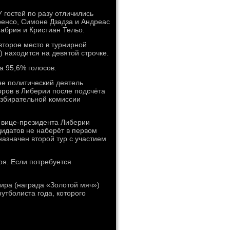
 гостей по разу отличились
ренсо, Симоне Дзадза и Андреас
абрия и Кристиан Тельо.
второе место в турнирной
 находится на девятой строчке.
а 95,6% голосов.
не политический деятель
оров в Либерии после подсчёта
избирательной комиссии
 вице-президента Либерии
дидатов не наберёт в первом
назначен второй тур с участием
ря. Если потребуется
ира (награда «Золотой мяч»)
утболиста года, которого