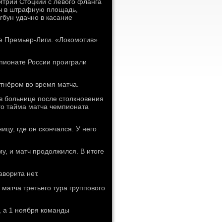
итрий Стоцкий с левого фланга
яч в штрафную площадь,
гбун удачно в касание
е Премьер-Лиги. «Локомотив»
пионате России проиграли
ртнёром во время матча.
в больнице после столкновения
го тайма матча чемпионата
цу, где он скончался. У него
у, и матч продолжился. В итоге
аворита нет.
матча третьего тура группового
, а 1 ноября команды