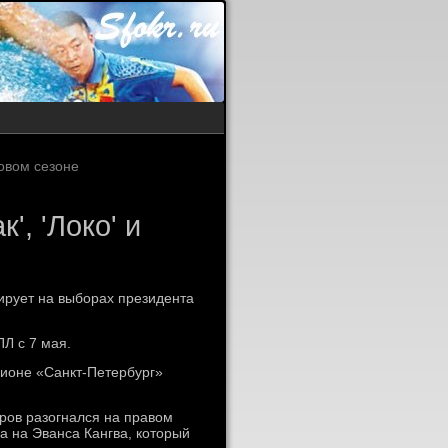
овом сезоне
', 'Локо' и
ирует на выборах президента
Л с 7 мая.
дионе «Санкт-Петербург»
ров разогнался на правом
 на Эванса Кангва, который