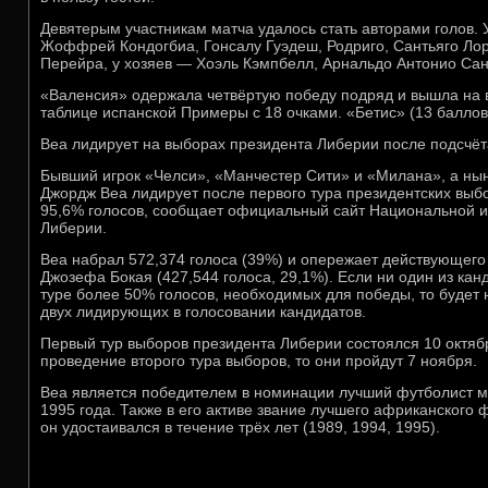
Девятерым участникам матча удалось стать авторами голов. У
Жоффрей Кондогбиа, Гонсалу Гуэдеш, Родриго, Сантьяго Ло
Перейра, у хозяев — Хоэль Кэмпбелл, Арнальдо Антонио Сан
«Валенсия» одержала четвёртую победу подряд и вышла на 
таблице испанской Примеры с 18 очками. «Бетис» (13 баллов)
Веа лидирует на выборах президента Либерии после подсчёт
Бывший игрок «Челси», «Манчестер Сити» и «Милана», а ны
Джордж Веа лидирует после первого тура президентских выб
95,6% голосов, сообщает официальный сайт Национальной 
Либерии.
Веа набрал 572,374 голоса (39%) и опережает действующего
Джозефа Бокая (427,544 голоса, 29,1%). Если ни один из кан
туре более 50% голосов, необходимых для победы, то будет 
двух лидирующих в голосовании кандидатов.
Первый тур выборов президента Либерии состоялся 10 октяб
проведение второго тура выборов, то они пройдут 7 ноября.
Веа является победителем в номинации лучший футболист м
1995 года. Также в его активе звание лучшего африканского ф
он удостаивался в течение трёх лет (1989, 1994, 1995).