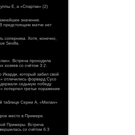
уппы E, а «Спартак» (2)
важнейшее значение.
 В предстоящем матче нет
ь соперника. Хотя, конечно,
e Sevilla.
илан». Встреча проходила
 хозяев со счётом 3:2.
 Икарди, который забил свой
на» отличились форвард Сусо
 одержали седьмую победу
н» потерпел третье поражение
ой таблице Серии А, «Милан»
рое место в Примере.
кой Примеры. Встреча
вершилась со счётом 6:3