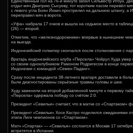
Единственный гол на 76-й минуте забил Сильвестр Игбун. Дм
отдал мяч Дмитрию Сысуеву, тот коротким пасом перевёл м
с левого угла Боян Йокич прострелил на дальнюю штангу, а И
переправил мяч в ворота.
«Уфа» набрала 17 очков и вышла на седьмое место в таблиц
(26) — второй.
Отметим, что «железнодорожники» впервые в нынешнем чем
на выезде.
Индонезийский голкипер скончался после столкновения с па
Вратарь индонезийского клуба «Персела» Чойрул Худа умер 
со своим одноклубником Рамоном Родригесом в конце перво
Индонезии с командой «Семен Паданг».
Сразу после инцидента 38-летнего вратаря доставили в больни
были диагностированы серьёзные травмы головы и шеи.
Худу заменили на второй добавленной минуте к первому тайм
«Персела» одержала победу со счётом 2:0.
Президент «Севильи» считает, что в матче со «Спартаком» ф
Президент «Севильи» Хосе Кастро поделился ожиданиями от 
этапа Лиги чемпионов со «Спартаком».
Матч «Спартак» — «Севилья» состоится в Москве 17 октября
встретятся в Испании.