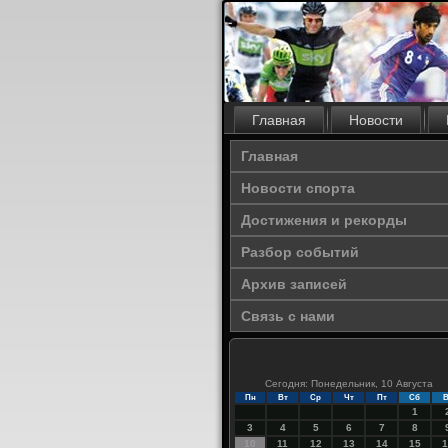
Главная
Новости
Главная
Новости спорта
Достижения и рекорды
Разбор событий
Архив записей
Связь с нами
Сегодня: Понедельник, 10 Августа
Пн
Вт
Ср
Чт
Пт
Сб
В
1
3
4
5
6
7
8
10
11
12
13
14
15
1