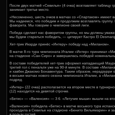
После двух матчей «Севилья» (4 очка) возглавляет таблицу гр
занимает третье место.
«Несомненно, шесть очков в матчах со «Спартаком» имеют 
Мы надеемся, что победим и продолжим возглавлять группу.
фаворита. Мы говорим о чемпионе своей лиги.
Победа сделает нас фаворитом группы, но мы должны уважат
мы будем стараться победить, — цитирует Кастро El Desmarqu
Хет-трик Икарди принёс «Интеру» победу над «Миланом».
В матче 8-го тура чемпионата Италии «Интер» принимал «М
на стадионе «Сан-Сиро» и завершилась победой номинальных
В составе победителей хет-трик оформил нападающий Мауро
третий гол с пенальти уже на 90-й минуте. В составе «Мила
и хавбек Джакомо Бонавентура. Таким образом, нерадзурри
в восьми матчах нового сезона чемпионата Италии, а «Мила
подряд.
«Интер» (22 очка) располагается на втором месте в турнирн
(12) находится на девятой строчке.
«Бетис» — «Валенсия» — 3:6. «Летучие мыши» вышли на вто
«Валенсия» победила «Бетис» в матче восьмого тура испанс
проходила в Севилье на стадионе «Бенито Вильямарин» и за
в пользу гостей.