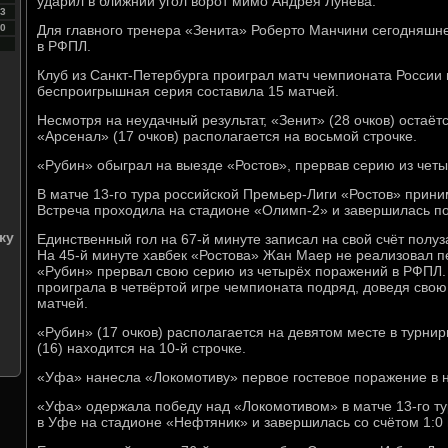
ударил в ближний угол ворот мимо Андрея Лунёва.
3
0
Для главного тренера «Зенита» Роберто Манчини сегодняшн
в РФПЛ.
Клуб из Санкт-Петербурга проиграл матч чемпионата России
беспроигрышная серия составила 15 матчей.
Несмотря на неудачный результат, «Зенит» (28 очков) остаё
«Арсенал» (17 очков) располагается на восьмой строчке.
«Рубин» обыграл на выезде «Ростов», прервав серию из чет
В матче 13-го тура российской Премьер-Лиги «Ростов» прини
Встреча проходила на стадионе «Олимп-2» и завершилась поб
ку
Единственный гол на 67-й минуте записал на свой счёт полу
На 45-й минуте хавбек «Ростова» Жан Маер не реализовал п
«Рубин» прервал свою серию из четырёх поражений в РФПЛ.
проиграла в четвёртой игре чемпионата подряд, доведя свою
матчей.
«Рубин» (17 очков) располагается на девятом месте в турни
(16) находится на 10-й строчке.
«Уфа» нанесла «Локомотиву» первое гостевое поражение в
«Уфа» одержала победу над «Локомотивом» в матче 13-го т
в Уфе на стадионе «Нефтяник» и завершилась со счётом 1:0 в