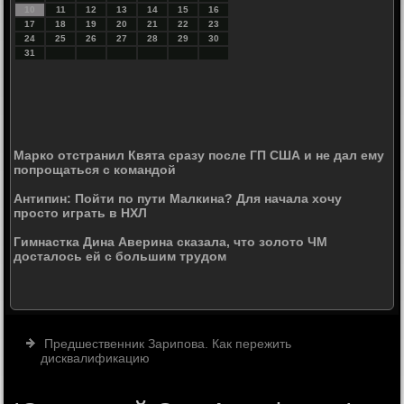
10
11
12
13
14
15
16
17
18
19
20
21
22
23
24
25
26
27
28
29
30
31
Марко отстранил Квята сразу после ГП США и не дал ему
попрощаться с командой
Антипин: Пойти по пути Малкина? Для начала хочу
просто играть в НХЛ
Гимнастка Дина Аверина сказала, что золото ЧМ
досталось ей с большим трудом
Предшественник Зарипова. Как пережить
дисквалификацию