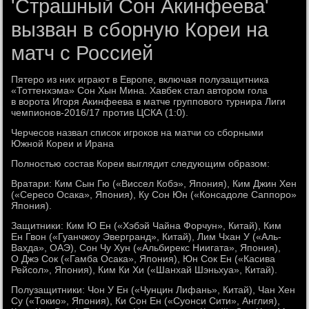
'Страшный Сон Акинфеева'
вызван в сборную Кореи на
матч с Россией
Пятеро из них играют в Европе, включая полузащитника
«Тоттенхэма» Сон Хын Мина. Хавбек стал автором гола
в ворота Игоря Акинфеева в матче группового турнира Лиги
чемпионов-2016/17 против ЦСКА (1:0).
Черчесов назвал список игроков на матчи со сборными
Южной Кореи и Ирана
Полностью состав Кореи выглядит следующим образом:
Вратари: Ким Сын Гю («Виссел Кобэ», Япония), Ким Джин Хен
(«Сересо Осака», Япония), Ку Сон Юн («Консадоле Саппоро»
Япония).
Защитники: Ким Ю Ен («Хэбэй Чайна Форчун», Китай), Ким
Ен Гвон («Гуанчжоу Эвергранд», Китай), Лим Чхан У («Аль-
Вахда», ОАЭ), Сон Чу Хун («Альбирекс Ниигата», Япония),
О Джэ Сок («Гамба Осака», Япония), Юн Сок Ен («Касива
Рейсол», Япония), Ким Ки Хи («Шанхай Шэньхуа», Китай).
Полузащитники: Чон У Ен («Чунцин Лифань», Китай), Чан Хен
Су («Токио», Япония), Ки Сон Ен («Суонси Сити», Англия),