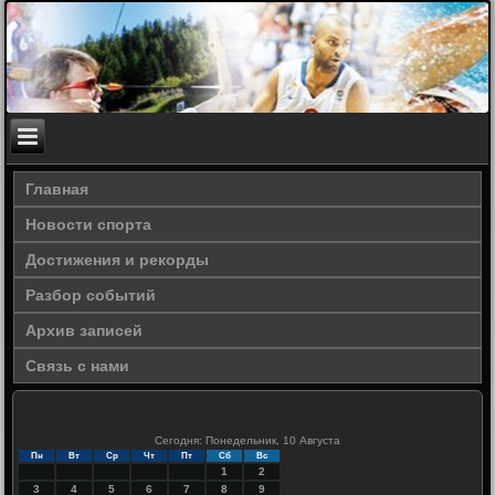
Главная
Новости спорта
Достижения и рекорды
Разбор событий
Архив записей
Связь с нами
Сегодня: Понедельник, 10 Августа
Пн
Вт
Ср
Чт
Пт
Сб
Вс
1
2
3
4
5
6
7
8
9