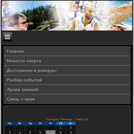
Главная
Новости спорта
Достижения и рекорды
Разбор событий
Архив записей
Связь с нами
Сегодня: Пятница, 7 Августа
Пн
Вт
Ср
Чт
Пт
Сб
Вс
1
2
3
4
5
6
7
8
9