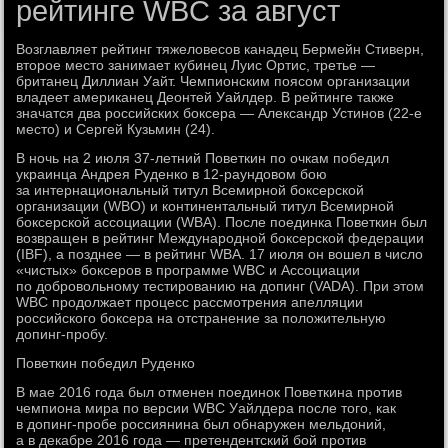
рейтинге WBC за август
Возглавляет рейтинг тяжеловесов канадец Бермейн Стиверн,
второе место занимает кубинец Луис Ортис, третье —
британец Диллиан Уайт. Чемпионским поясом организации
владеет американец Деонтей Уайлдер. В рейтинге также
значатся два российских боксера — Александр Устинов (22-е
место) и Сергей Кузьмин (24).
В ночь на 2 июля 37-летний Поветкин по очкам победил
украинца Андрея Руденко в 12-раундовом бою
за интернациональный титул Всемирной боксерской
организации (WBO) и континентальный титул Всемирной
боксерской ассоциации (WBA). После поединка Поветкин был
возвращен в рейтинг Международной боксерской федерации
(IBF), а позднее — в рейтинг WBA. 17 июля он вошел в число
«чистых» боксеров в программе WBC и Ассоциации
по добровольному тестированию на допинг (VADA). При этом
WBC продолжает процесс рассмотрения апелляции
российского боксера на отстранение за положительную
допинг-пробу.
Поветкин победил Руденко
В мае 2016 года был отменен поединок Поветкина против
чемпиона мира по версии WBC Уайлдера после того, как
в допинг-пробе россиянина был обнаружен мельдоний,
а в декабре 2016 года — претендентский бой против