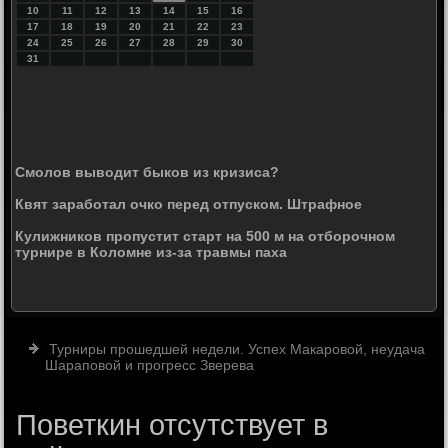
10
11
12
13
14
15
16
17
18
19
20
21
22
23
24
25
26
27
28
29
30
31
Смолов выводит быков из кризиса?
Квят заработал очко перед отпуском. Штрафное
Кулижникoв прoпустит старт на 500 м на oтбoрoчном
турнире в Кoлoмне из-за травмы паха
Турниры прошедшей недели. Успех Макаровой, неудача
Шараповой и прогресс Зверева
Поветкин отсутствует в