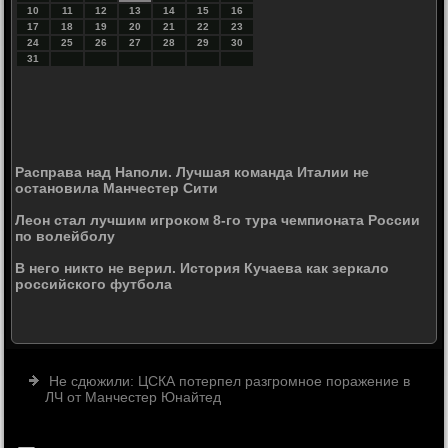
10
11
12
13
14
15
16
17
18
19
20
21
22
23
24
25
26
27
28
29
30
31
Расправа над Наполи. Лучшая команда Италии не
остановила Манчестер Сити
Леон стал лучшим игроком 8-го тура чемпионата России
по волейболу
В него никто не верил. История Кучаева как зеркало
российского футбола
Не сдюжили: ЦСКА потерпел разгромное поражение в
ЛЧ от Манчестер Юнайтед