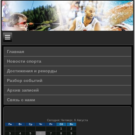
Главная
Новости спорта
Достижения и рекорды
Разбор событий
Архив записей
Связь с нами
Сегодня: Четверг, 6 Августа
Пн
Вт
Ср
Чт
Пт
Сб
Вс
1
2
3
4
5
6
7
8
9