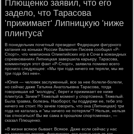
Плющенко заявил, что его
задело, что Тарасова
'прижимает' Липницкую 'ниже
плинтуса'
В понедельник почетный президент Федерации фигурного
катания на коньках России Валентин Писеев сообщил «Р-
Спорт», что чемпионка Олимпийских игр в Сочи в командных
соревнованиях Липницкая завершила карьеру. Тарасова,
комментируя этот факт «Р-Спорт», заявила помимо всего
прочего следующее: «Мы три года ничего не теряли, мы же
три года без нее».
«Юлия — человек заслуженный, все за нее болели-болели,
но сейчас даже Татьяна Анатольевна Тарасова, тогда
говорившая ей “молодец”, берет и прижимает ее ниже
плинтуса. Зачем? Тяжелый момент у спортсмена. Тяжелый.
Была травма, болезнь. Наоборот, ты поддержи ее, тебе это
ничего не стоит. Но зачем говорить, что она (Липницкая) три
года не каталась и “мы ничего не потеряли”? Нельзя, нельзя
так относиться! Вы же сама в прошлом спортсменка», —
сказал Плющенко.
«В жизни всякое бывает. Всякое. Даже если сейчас у нас
на горизонте восемь фигуристок, все равно нельзя так