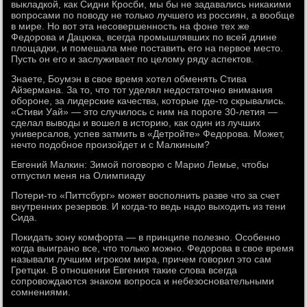
выкладкой, как Сидни Кросби, мы бы не задавались никакими
вопросами по поводу не только лучшего из россиян, а вообще
в мире. Но вот эта несовершенность на фоне тех же
Федорова и Дацюка, всегда промышлявших по всей длине
площадки, и помешала мне поставить его на первое место.
Пусть он его и заслуживает по целому ряду аспектов.
Знаете, Боумэн в свое время хотел обменять Стива
Айзермана. За то, что тот уделял недостаточно внимания
обороне, за лидерские качества, которые где-то скрывались.
«Стиви Уай» — это случилось с ним на пороге 30-летия —
сделал выводы и вошел в историю, как один из лучших
универсалов, успев затмить в «Детройте» Федорова. Может,
нечто подобное произойдет и с Малкиным?
Евгений Малкин: Зимой поговорю с Марио Лемье, чтобы
отпустил меня на Олимпиаду
Потери-то «Питтсбург» может восполнить разве что за счет
внутренних резервов. И когда-то ведь надо выходить из тени
Сида.
Покидать зону комфорта — в принципе полезно. Особенно
когда выиграно все, что только можно. Федорова в свое время
называли лучшим игроком мира, причем говорил это сам
Гретцки. В отношении Евгения такие слова всегда
сопровождаются знаком вопроса и небезосновательными
сомнениями.