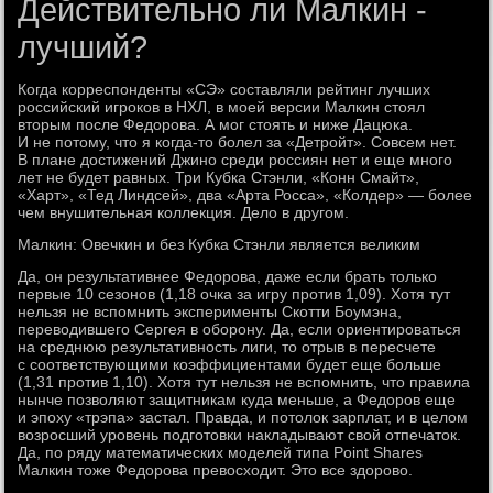
Действительно ли Малкин -
лучший?
Когда корреспонденты «СЭ» составляли рейтинг лучших
российский игроков в НХЛ, в моей версии Малкин стоял
вторым после Федорова. А мог стоять и ниже Дацюка.
И не потому, что я когда-то болел за «Детройт». Совсем нет.
В плане достижений Джино среди россиян нет и еще много
лет не будет равных. Три Кубка Стэнли, «Конн Смайт»,
«Харт», «Тед Линдсей», два «Арта Росса», «Колдер» — более
чем внушительная коллекция. Дело в другом.
Малкин: Овечкин и без Кубка Стэнли является великим
Да, он результативнее Федорова, даже если брать только
первые 10 сезонов (1,18 очка за игру против 1,09). Хотя тут
нельзя не вспомнить эксперименты Скотти Боумэна,
переводившего Сергея в оборону. Да, если ориентироваться
на среднюю результативность лиги, то отрыв в пересчете
с соответствующими коэффициентами будет еще больше
(1,31 против 1,10). Хотя тут нельзя не вспомнить, что правила
нынче позволяют защитникам куда меньше, а Федоров еще
и эпоху «трэпа» застал. Правда, и потолок зарплат, и в целом
возросший уровень подготовки накладывают свой отпечаток.
Да, по ряду математических моделей типа Point Shares
Малкин тоже Федорова превосходит. Это все здорово.