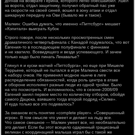
догнав на возврате Герина, которого легко обесшайбил. Ушел
за ворота, отдал защитнику, получил обратный пас уже
на скорости на своей синей, вошел в зону атаки и отдал
шикарную передачу на Ови (бывало же и такое).
Малкин: Ошибка думать, что именно «Питтсбург» мешает
«Кэпиталз» выиграть Кубок
Строго говоря, после нескольких просмотренных смен
драматичного четвертьфинала с Канадой подумалось, что вот
Евгения-то в последующем полуфинале с финнами
и не хватило. Всевидящего и везде успевающего. И зачем
только надо было пинать Лекавалье?
Глянул я и куски матчей «Питтсбурга», но еще при Мишеле
Террьене, который не пытался в игре Малкина свести все
к набору очков. Не применял модное нынче в лиге
распределение обязанностей, когда роль центра в атаке
и обороне исполняют разные люди из одной тройки. Было
на что посмотреть. И вспомнилось, что в сезоне-2008/09
Евгений занял первое место по количеству отборов, обойдя
самого Дацюка, взявшего тогда второй подряд «Селке».
И куда только все это подевалось?
За океаном есть понятие «complete player». «Совершенный
игрок». В том смысле что умеет и делает на льду все.
Что самое смешное — Малкин умеет все, но необязательно
это делает. Если бы этот всецело одаренный грациозный
великан с координацией малыша играл бы с такой же