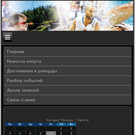
Главная
Новости спорта
Достижения и рекорды
Разбор событий
Архив записей
Связь с нами
Сегодня: Пятница, 7 Августа
Пн
Вт
Ср
Чт
Пт
Сб
Вс
1
2
3
4
5
6
7
8
9