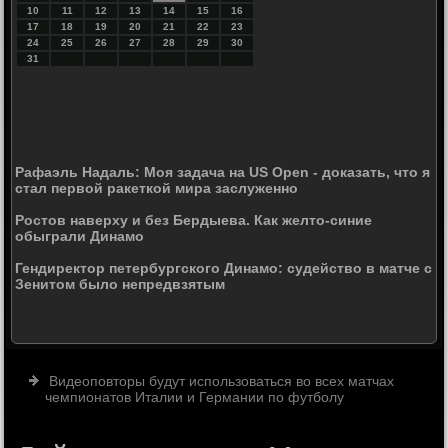
10
11
12
13
14
15
16
17
18
19
20
21
22
23
24
25
26
27
28
29
30
31
Рафаэль Надаль: Моя задача на US Open - доказать, что я
стал первой ракеткой мира заслуженно
Ростов наверху и без Бердыева. Как желто-синие
обыграли Динамо
Гендиректор петербургского Динамо: судейство в матче с
Зенитом было непредвзятым
Видеоповторы будут использоваться во всех матчах
чемпионатов Италии и Германии по футболу