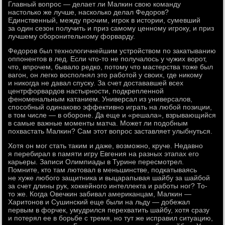
Главный вопрос — делает ли Малкин свою команду
настолько же лучше, насколько делал Федоров?
Единственный, между прочим, игрок в истории, сумевший
за один сезон получить и приз самому ценному игроку, и приз
лучшему оборонительному форварду.
Федоров был технологичнейшим устройством по закатыванию
оппонентов в лед. Если что-то не получалось у чужих ворот,
что, впрочем, бывало редко, потому что мастерства тоже был
вагон, он легко восполнял это работой у своих, где никому
и никогда не давал спуску. За счет достававшей всех
центрфорвардов настырности, подкрепленной
феноменальным катанием. Универсал из универсалов,
способный одинаково эффективно играть на любой позиции,
в том числе — в обороне. Да еще и «решала», взрывающийся
в самые важные моменты матча. Может ли подобным
похвастать Малкин? Сам этот вопрос заставляет улыбнуться.
Хотя он мог стать таким и даже, возможно, круче. Недавно
я перебирал в памяти игру Евгения на разных этапах его
карьеры. Записи Олимпиады в Турине пересмотрел.
Помните, кто там лютовал в меньшинстве, подкатываясь
не хуже любого защитника и выцарапывая шайбу за шайбой
за счет длины рук, хоккейного интеллекта и работы ног? То-
то же. Когда Овечкин забивал американцам, Малкин —
Харитонов и Сушинский еще были на льду — добежал
первым в форчек, умудрился перехватить шайбу, хотя сразу
и потерял ее в борьбе с тремя, но тут же исправил ситуацию,