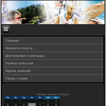
Главная
Новости спорта
Достижения и рекорды
Разбор событий
Архив записей
Связь с нами
Сегодня: Четверг, 6 Августа
Пн
Вт
Ср
Чт
Пт
Сб
Вс
1
2
3
4
5
6
7
8
9