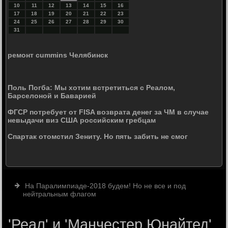
10
11
12
13
14
15
16
17
18
19
20
21
22
23
24
25
26
27
28
29
30
31
ремонт cummins Челябинск
Поль Погба: Мы хотим встретиться с Реалом,
Барселоной и Баварией
ФГСР потребует от FISA возврата денег за ЧМ в случае
невыдачи виз США российским гребцам
Спартак отомстил Зениту. Но пять забить не смог
На Паралимпиаде-2018 будем! Но не все и под
нейтральным флагом
'Реал' и 'Манчестер Юнайтед'