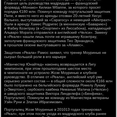
Главная цель руководства мадридцев — французский
форвард «Монако» Килиан Мбаппе, за которого просят
порядка €180 млн. Покинул команду португальский защитник
Пепе, и вместо него из аренды отозван 20-летний Хесус
Вальехо, выступавший за «Сарагосу» и немецкий «Айнтрахт».
Ушли в аренду Хамес Родригес (в мюнхенскую «Баварию»)
и Фабиу Коэнтрау (в «Спортинг» из Лиссабона), нападающий
Альваро Мората отправился в английский «Челси». Замену
в «Реале» нашли лишь почти не игравшему Коэнтрау,
заполучив французского защитника Тео Эрнандеса,
в прошлом сезоне выступавшего за «Алавес».
Защитник «Реала» Рамос заявил, что тренер Моуринью не
сыграл большой роли в его карьере
«Манчестер Юнайтед» наконец возвращается в Лигу
чемпионов, при этом прошлогоднее шестое место
в чемпионате не устроило Жозе Моуринью и клубное
руководство. В отличие от «Реала», английский клуб уже
серьезно усилил состав — в общей сложности около €166 млн
было потрачено на бельгийского форварда Ромелу Лукаку
(«Эвертон»), сербского хавбека Неманью Матича («Челси»)
и шведского защитника Виктора Линделефа («Бенфика»,
Португалия). Покинули же команду из Манчестера ветераны
Уэйн Руни и Златан Ибрагимович.
Португалец Жозе Моуринью в 201013 годах тренировал
«Реал», при этом после ухода из мадридского клуба ранее