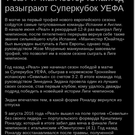
разыграют Суперкубок УЕФА
В матче за первый трофей нового европейского сезона
сойдутся самые титулованные команды Испании и Англии.
В начале июня «Реал» в рекордный 12-й раз выиграл Лигу
чемпионов, после пятилетнего перерыва вернув себе также
звание сильнейшего клуба Испании. «Манчестер Юнайтед»
был вынужден выступать в Лиге Европы, однако под
руководством Жозе Моуринью манкунианцы завоевали
трофей, что позволит им в новом сезоне сыграть в Лиге
чемпионов.
Год назад «Реал» уже начинал сезон победой в матче
за Суперкубок УЕФА, обыграв в норвежском Тронхейме
испанскую «Севилью» со счетом 3:2. В итоге команда под
руководством Зинедина Зидана провела один из лучших
своих сезонов, став первым клубом, кому удалось дважды
подряд победить в новейшей истории Лиги чемпионов.
Зидан впечатлен тем, в какой форме Роналду вернулся из
отпуска
9 августа 2016 года «Реал» вышел на поле против «Севильи»
без своего лидера — португальского форварда Криштиану
Роналду, который в итоге забил два мяча в финале Лиги
чемпионов с итальянским «Ювентусом» (4:1). Год назад
Роналду восстанавливался после травмы, полученной