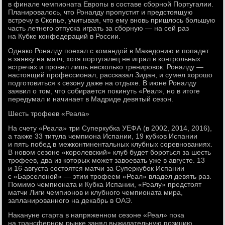
в финале чемпионата Европы в составе сборной Португалии.
Планировалось, что Роналду пропустит и предстоящую
встречу в Скопье, учитывая, что ему вновь пришлось большую
часть летнего отпуска играть за сборную — на сей раз
на Кубке конфедераций в России.
Однако Роналду поехал с командой в Македонию и попадет
в заявку на матч, хотя португалец не играл в контрольных
встречах и провел лишь несколько тренировок. Роналду —
настоящий профессионал, рассказал Зидан, и сумел хорошо
подготовиться к сезону даже на отдыхе. В июне Роналду
заявил о том, что собирается покинуть «Реал», но в итоге
передумал и начинает в Мадриде девятый сезон.
Шесть трофеев «Реала»
На счету «Реала» три Суперкубка УЕФА (в 2002, 2014, 2016),
а также 33 титула чемпиона Испании, 19 кубков Испании
и пять побед в межконтинентальных клубных соревнованиях.
В новом сезоне «королевский» клуб будет бороться за шесть
трофеев, два из которых может завоевать уже в августе. 13
и 16 августа состоятся матчи за Суперкубок Испании
с «Барселоной» — этим трофеем «Реал» владел девять раз.
Помимо чемпионата и Кубка Испании, «Реалу» предстоят
матчи Лиги чемпионов и клубного чемпионата мира,
запланированного на декабрь в ОАЭ.
Накануне старта в напряженном сезоне «Реал» пока
на трансферном рынке занял выжидательную позицию.