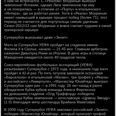
с ним не встречался. С «Реалом» Моуринью выиграл
чемпионат Испании, однако Лига чемпионов так ему
и не покорилась — в отличие от «Порту» и итальянского
«Интера», где он работал ранее. Хотя в «Реале» Моуринью
имеет наивысший в карьере процент побед (более 71), этот
период не считается для португальца самым удачным.
Сезон-2012/13 сам Моуринью и вовсе считает худшим в своей
тренерской карьере.
Суперкубок выигрывал даже «Зенит»
Матч за Суперкубок УЕФА пройдет на стадионе имени
Филипа II в Скопье, начало — 21:45 мск. Главным арбитром
назначен Джанлука Рокки из Италии. В день игры в столице
Македонии ожидается около 40 градусов тепла.
Союз европейских футбольных ассоциаций (УЕФА)
разыгрывает Суперкубок с 1972 года, в нынешнем году матч
пройдет в 42-й раз. По пять титулов завоевали испанская
«Барселона» и итальянский «Милан», три трофея у «Реала»
и английского «Ливерпуля», «Манчестер Юнайтед» выиграл
Суперкубок один раз — в 1991 году. 26 лет назад в ранге
обладателя Кубка кубков команда Алекса Фергюсона
на домашнем стадионе «Олд Траффорд» победила
владельца Кубка чемпионов — югославскую «Црвену Звезду»
(1:0) благодаря мячу шотландца Брайана Макклэйра.
В 2008 году Суперкубок УЕФА завоевал российский «Зенит»,
победив «Манчестер Юнайтед», который проиграл трофей