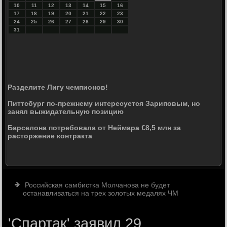
10
11
12
13
14
15
16
17
18
19
20
21
22
23
24
25
26
27
28
29
30
31
Разделите Лигу чемпионов!
Питтсбург по-прежнему интересуется Зариповым, но
занял выжидательную позицию
Барселона потребовала от Неймара €8,5 млн за
расторжение контракта
Российская самбистка Молчанова не будет
останавливаться на трех золотых медалях ЧМ
'Спартак' заявил 29