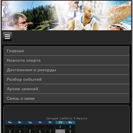
Главная
Новости спорта
Достижения и рекорды
Разбор событий
Архив записей
Связь с нами
Сегодня: Суббота, 8 Августа
Пн
Вт
Ср
Чт
Пт
Сб
Вс
1
2
3
4
5
6
7
8
9