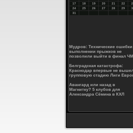
17
18
19
20
21
22
2
24
25
26
27
28
29
3
31
Мудров: Технические ошибки
выполнении прыжков не
позволили выйти в финал Ч
Белградская катастрофа:
Краснодар впервые не вышел
групповую стадию Лиги Евр
Авангард или назад в
Магнитку? 5 клубов для
Александра Сёмина в КХЛ