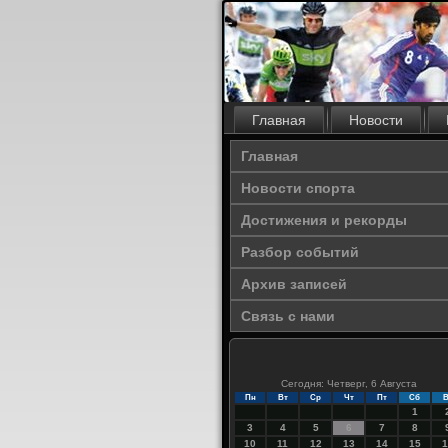
Главная
Новости
Главная
Новости спорта
Достижения и рекорды
Разбор событий
Архив записей
Связь с нами
Сегодня: Четверг, 6 Августа
Пн
Вт
Ср
Чт
Пт
Сб
В
1
3
4
5
6
7
8
10
11
12
13
14
15
1