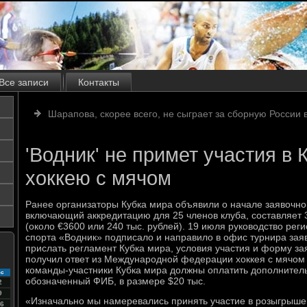
Все записи
Контакты
Шарапова, скорее всего, не сыграет за сборную России в
'Водник' не примет участия в 
хоккею с мячом
Ранее организаторы Кубка мира объявили о начале заявочной
включающий аккредитацию для 25 членов клуба, составляет 3
(около €3600 или 240 тыс. рублей). 19 июля руководство рег
спорта «Водник» подписало и направило в офис турнира зая
прислать регламент Кубка мира, условия участия и форму зая
получил ответ из Международной федерации хоккея с мячом 
команды-участники Кубка мира должны оплатить дополнитель
с
обозначенный ФИБ, в размере $20 тыс.
2
9
«Изначально мы намеревались принять участие в розыгрыше
6