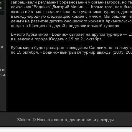
запрашивали регламент соревнований у организаторов, но так
3
начальник “Водника” Дмитрий Минин. — Кроме того, нам бы
0
взноса в 35 тыс. шведских крон для участников турнира, допо
в международную федерацию хоккея с мячом. Мы решили, чт
деньги на развитие детско-юношеского хоккея в Архангельск
поедет в Швецию на другой представительный турнир».
Вместо Кубка мира «Водник» сыграет на другом турнире — E
в шведском городе Юсдаль с 19 по 21 октября.
 в
Кубок мира будет разыгран в шведском Сандвикене на льду 
по 15 октября. «Водник» выигрывал турнир дважды (2003, 200
М
 в
опы
Sfokr.ru © Новости спорта, достижения и рекорды.