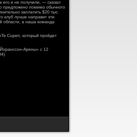
 его и не получили, — сказал
ло предложено помимо обычного
лнительно заплатить $20 тыс.
о клуб лучше направит эти
ой области, а наша команда
xTe Cupen, который пройдет
«Йоранссон-Арены» с 12
4).