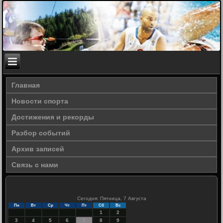
Главная
Новости спорта
Достижения и рекорды
Разбор событий
Архив записей
Связь с нами
Сегодня: Пятница, 7 Августа
Пн
Вт
Ср
Чт
Пт
Сб
Вс
1
2
3
4
5
6
7
8
9