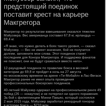
предстоящий поединок
поставит крест на карьере
Макгрегора
Макгрегор по результатам взвешивания оказался тяжелее
Мэйуэзера. Вес американца составил 67,8 кг, ирландца —
69,4 кг.
«Я знаю, что нужно делать в боях такого уровня, — сказал
Мэйуэзер. — Вес не имеет значения, бой не получится
долгим, запомните мои слова. Этот поединок станет
последним для Конора Макгрегора. И поддержка фанатов
не поможет, они не будут сражаться вместо него».
12-раундовый поединок по правилам бокса в весовой
категории до 69,8 кг пройдет в ночь на 27 августа
по московскому времени на арене «Ти-Мобайл» в Лас-Вегасе.
Макгрегор ранее не имел опыта проведения
профессиональных боксерских поединков.
40-летний Мэйуэзер одержал на профессиональном ринге 49
побед (26 — нокаутом) и не потерпел ни одного поражения.
За бой с филиппинцем Мэнни Пакьяо, который состоялся
2 мая 2015 года, Мэйуэзер заработал рекордный гонорар
в истории бокса — $210 млн.