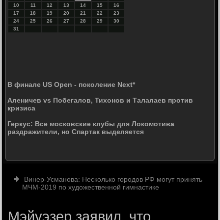
10
11
12
13
14
15
16
17
18
19
20
21
22
23
24
25
26
27
28
29
30
31
В финале US Open - поколение Next*
Аленичев vs Побегалов, Тихонов и Талалаев против
кризиса
Геркус: Все московские клубы для Локомотива
раздражители, но Спартак выделяется
Винер-Усманова: Несколько городов РФ могут принять
МЧМ-2019 по художественной гимнастике
Мэйуэзер заявил, что