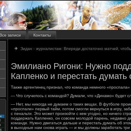
Все записи
Контакты
Зидан - журналистам: Впереди достаточно матчей, что
Эмилиано Ригони: Нужно под
Капленко и перестать думать 
Также аргентинец признал, что команда немного «проспала»
— Что случилось с командой? Думали, что «Динамо» будет с
— Нет, мы никогда не думаем о таких вещах. В футболе про
«проспали» первый тайм, потом смогли вернуться в игру, заб
с пенальти. Это может произойти с кем угодно, но ничего ст
с
поддержать Капленко, он совсем молодой парень, недавно 
2
команде. Нужно двигаться дальше и перестать думать об этом
9
в выходные нам снова играть — и мы должны заработать три 
6