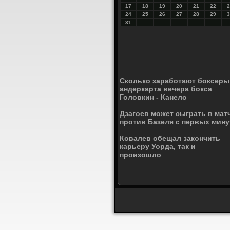
17
18
19
20
21
22
2
24
25
26
27
28
29
3
31
Сколько заработают боксеры
андеркарта вечера бокса
Головкин - Канело
Дзагоев может сыграть в мат
против Базеля с первых мину
Ковалев обещал закончить
карьеру Уорда, так и
произошло