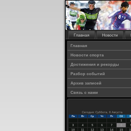
Главная
Новости
Главная
Новости спорта
Достижения и рекорды
Разбор событий
Архив записей
Связь с нами
Сегодня: Суббота, 8 Августа
Пн
Вт
Ср
Чт
Пт
Сб
В
1
3
4
5
6
7
8
10
11
12
13
14
15
1