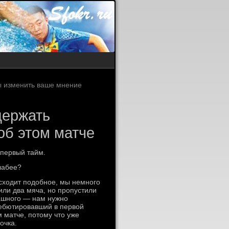
бы изменить ваше мнение
держать
об этом матче
 первый тайм.
лабее?
исходит подобное, мы немного
или два мяча, но пропустили
рашного — нам нужно
дебютировавший в первой
 матче, потому что уже
очка.