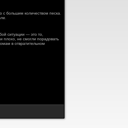
о с большим количеством песка.
ле.
бой ситуации — это то,
ли плохо, не смогли порадовать
домам в отвратительном