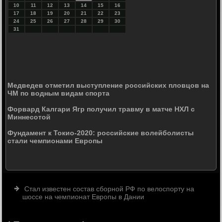
10
11
12
13
14
15
16
17
18
19
20
21
22
23
24
25
26
27
28
29
30
31
Медведев отметил выступление российских пловцов на
ЧМ по водным видам спорта
Форвард Калгари Ягр получил травму в матче НХЛ с
Миннесотой
Фундамент к Токио-2020: российские волейболисты
стали чемпионами Европы
Стал известен состав сборной РФ по велоспорту на
шоссе на чемпионат Европы в Дании