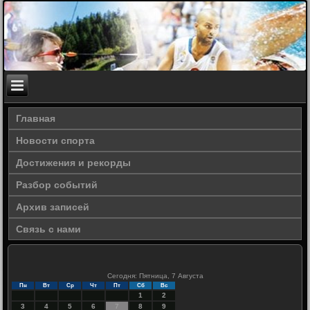
Главная
Новости спорта
Достижения и рекорды
Разбор событий
Архив записей
Связь с нами
Сегодня: Пятница, 7 Августа
Пн
Вт
Ср
Чт
Пт
Сб
Вс
1
2
3
4
5
6
7
8
9