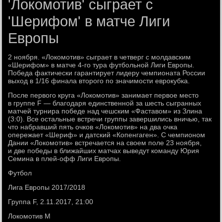
'Локомотив' сыграет с
'Шерифом' в матче Лиги
Европы
2 ноября. «Локомотив» сыграет в четверг с молдавским
«Шерифом» в матче 4-го тура футбольной Лиги Европы.
Победа фактически гарантирует лидеру чемпионата России
выход в 1/16 финала второго по значимости еврокубка.
После первого круга «Локомотив» занимает первое место
в группе F — благодаря единственной за шесть сыгранных
матчей турнира победе над чешским «Фаставом» из Злина
(3:0). Все остальные встречи группы завершились вничью, так
что набравший пять очков «Локомотив» на два очка
опережает «Шериф» и датский «Копенгаген». С чемпионом
Дании «Локомотив» встречается на своем поле 23 ноября,
и две победы в ближайших матчах выведут команду Юрия
Семина в плей-офф Лиги Европы.
Футбол
Лига Европы 2017/2018
Группа F, 2.11.2017, 21:00
Локомотив М