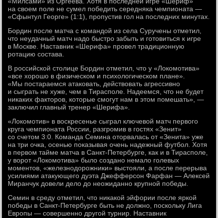
«Милсами» из Оргеева. Хотя в последней игре «Шериф»
на своем поле не сумел победить середняка чемпионата —
«Сфынтул Георге» (1:1), пропустив гол на последних минутах.
Бордин после матча с командой из села Суручены отметил,
что неудачный матч надо быстро забыть и готовиться к игре
в Москве. Наставник «Шерифа» провел традиционную
ротацию состава.
В российской столице Бордин отметил, что у «Локомотива»
«все хорошо в физическом и психологическом плане».
«Мы постараемся атаковать, действовать агрессивно
и сыграть не хуже, чем в Тирасполе. Надеемся, что не будет
никаких факторов, которые смогут нам в этом помешать», —
заключил главный тренер «Шерифа».
«Локомотив» в воскресенье сыграл ключевой матч первого
круга чемпионата России, разгромив в гостях «Зенит»
со счетом 3:0. Команда Семина оторвалась от «Зенита» уже
на три очка, осенью показывая очень надежный футбол. Хотя
в первом тайме матча в Санкт-Петербурге, как и в Тирасполе,
у ворот «Локомотива» было создано немало голевых
моментов, «железнодорожники» выстояли, а после перерыва
усилиями атакующего дуэта Джефферсон Фарфан — Алексей
Миранчук довели дело до неожиданно крупной победы.
Семин в среду отметил, что никакой эйфории после яркой
победы в Санкт-Петербурге быть не должно, поскольку Лига
Европы — совершенно другой турнир. Наставник