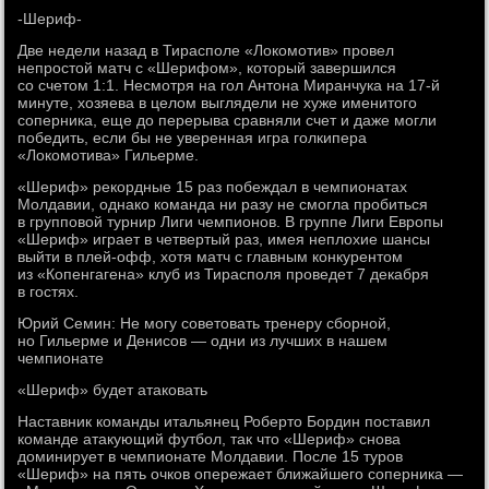
-Шериф-
Две недели назад в Тирасполе «Локомотив» провел
непростой матч с «Шерифом», который завершился
со счетом 1:1. Несмотря на гол Антона Миранчука на 17-й
минуте, хозяева в целом выглядели не хуже именитого
соперника, еще до перерыва сравняли счет и даже могли
победить, если бы не уверенная игра голкипера
«Локомотива» Гильерме.
«Шериф» рекордные 15 раз побеждал в чемпионатах
Молдавии, однако команда ни разу не смогла пробиться
в групповой турнир Лиги чемпионов. В группе Лиги Европы
«Шериф» играет в четвертый раз, имея неплохие шансы
выйти в плей-офф, хотя матч с главным конкурентом
из «Копенгагена» клуб из Тирасполя проведет 7 декабря
в гостях.
Юрий Семин: Не могу советовать тренеру сборной,
но Гильерме и Денисов — одни из лучших в нашем
чемпионате
«Шериф» будет атаковать
Наставник команды итальянец Роберто Бордин поставил
команде атакующий футбол, так что «Шериф» снова
доминирует в чемпионате Молдавии. После 15 туров
«Шериф» на пять очков опережает ближайшего соперника —