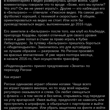
в комментариях к видео развернулась целая война. Одни
комментаторы говорили что-то вроде: «Боже, кого мы купили?
Что это? Он же не умеет играть!». Другие — кто наблюдал его
в «Бельграно» — отвечали: «Ужасное видео. На самом деле,
футболист хороший, с техникой и скоростью». В общем,
ориентироваться на видео не стоит. Или хотя бы
руководствоваться видео, выложенными до 2016 года.
Его заметили в «Бельграно» после того, как клуб из Альберди,
пригорода Кордовы, провёл отличный для своего уровня
сезон и даже попал в стыки за право играть в Кубке
Либертадорес. За путёвку «Бельграно» пришлось бороться
с «Индепендьенте». Закончилось это для аутсайдера
не лучшим образом — разгромом. Но Ригони произвёл
на красных впечатление. И уже через полтора месяца,
в начале 2016-го, был осуществлён трансфер.
«Индепендьенте» принял предложение «Зенита» по
переходу Ригони
Как играет
Ригони одинаково играет обеими ногами. Чаще всего
он играет правого вингера, но по ходу всей карьеры
регулярно оказывался и слева. Он любит смещаться
с фланга — в том числе и без мяча, открываясь под передачи
на углу вратарской. Имея выбор, предпочтёт не навесить или
прострелить в штрафную, а обыграться с партнёром и выйти
на ударную позицию. Или убрать защитника на финте и войти