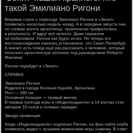
такой Эмилиано Ригони
Впервые слухи о переходе Эмилиано Ригони в «Зенит»
появились несколько недель назад. А в середине августа они,
по словам агента аргентинца, практически превратились
в реальность. И вдруг всё затихло. Даже сериалом
не побаловали: Ригони как будто исчез. Но теперь его
местонахождение наконец установлено: это Санкт-Петербург.
А значит, есть повод ещё раз рассказать о человеке, который
пополнит аргентинскую колонию под руководством Роберто
Манчини.
Ригони перейдет в «Зенит»
СПРАВКА
Эмилиано Ригони
Родился в городе Колония Каройя, Аргентина.
Рост — 180 см.
Основная позиция — правый вингер.
В первые полгода игры в «Индепендьенте» в 14 матчах стал
автором 10 голов и голевых передач.
Звезда провинции
Когда «Индепендьенте» подписал Ригони, на фан-сайте клуба
появилось видео с лучшими моментами игры новичка. В ответ