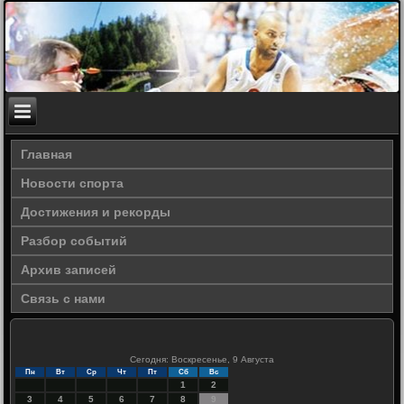
Главная
Новости спорта
Достижения и рекорды
Разбор событий
Архив записей
Связь с нами
Сегодня: Воскресенье, 9 Августа
Пн
Вт
Ср
Чт
Пт
Сб
Вс
1
2
3
4
5
6
7
8
9