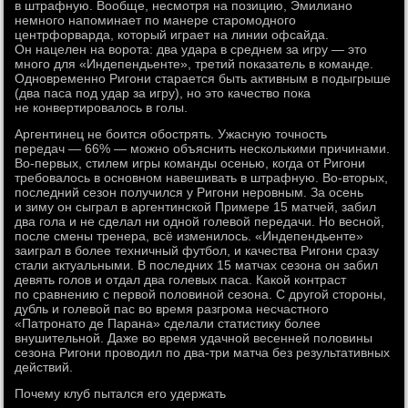
в штрафную. Вообще, несмотря на позицию, Эмилиано
немного напоминает по манере старомодного
центрфорварда, который играет на линии офсайда.
Он нацелен на ворота: два удара в среднем за игру — это
много для «Индепендьенте», третий показатель в команде.
Одновременно Ригони старается быть активным в подыгрыше
(два паса под удар за игру), но это качество пока
не конвертировалось в голы.
Аргентинец не боится обострять. Ужасную точность
передач — 66% — можно объяснить несколькими причинами.
Во-первых, стилем игры команды осенью, когда от Ригони
требовалось в основном навешивать в штрафную. Во-вторых,
последний сезон получился у Ригони неровным. За осень
и зиму он сыграл в аргентинской Примере 15 матчей, забил
два гола и не сделал ни одной голевой передачи. Но весной,
после смены тренера, всё изменилось. «Индепендьенте»
заиграл в более техничный футбол, и качества Ригони сразу
стали актуальными. В последних 15 матчах сезона он забил
девять голов и отдал два голевых паса. Какой контраст
по сравнению с первой половиной сезона. С другой стороны,
дубль и голевой пас во время разгрома несчастного
«Патронато де Парана» сделали статистику более
внушительной. Даже во время удачной весенней половины
сезона Ригони проводил по два-три матча без результативных
действий.
Почему клуб пытался его удержать