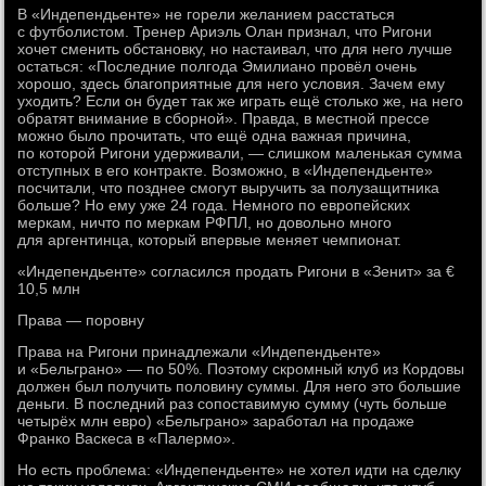
В «Индепендьенте» не горели желанием расстаться
с футболистом. Тренер Ариэль Олан признал, что Ригони
хочет сменить обстановку, но настаивал, что для него лучше
остаться: «Последние полгода Эмилиано провёл очень
хорошо, здесь благоприятные для него условия. Зачем ему
уходить? Если он будет так же играть ещё столько же, на него
обратят внимание в сборной». Правда, в местной прессе
можно было прочитать, что ещё одна важная причина,
по которой Ригони удерживали, — слишком маленькая сумма
отступных в его контракте. Возможно, в «Индепендьенте»
посчитали, что позднее смогут выручить за полузащитника
больше? Но ему уже 24 года. Немного по европейских
меркам, ничто по меркам РФПЛ, но довольно много
для аргентинца, который впервые меняет чемпионат.
«Индепендьенте» согласился продать Ригони в «Зенит» за €
10,5 млн
Права — поровну
Права на Ригони принадлежали «Индепендьенте»
и «Бельграно» — по 50%. Поэтому скромный клуб из Кордовы
должен был получить половину суммы. Для него это большие
деньги. В последний раз сопоставимую сумму (чуть больше
четырёх млн евро) «Бельграно» заработал на продаже
Франко Васкеса в «Палермо».
Но есть проблема: «Индепендьенте» не хотел идти на сделку