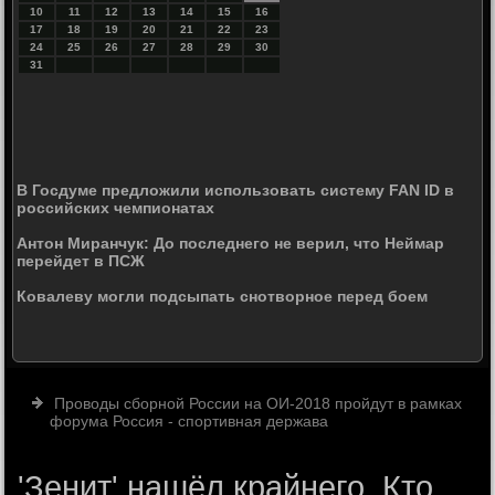
10
11
12
13
14
15
16
17
18
19
20
21
22
23
24
25
26
27
28
29
30
31
В Госдуме предложили использовать систему FAN ID в
российских чемпионатах
Антон Миранчук: До последнего не верил, что Неймар
перейдет в ПСЖ
Ковалеву могли подсыпать снотворное перед боем
Проводы сборной России на ОИ-2018 пройдут в рамках
форума Россия - спортивная держава
'Зенит' нашёл крайнего. Кто