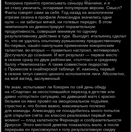
Кокорина принято приписывать синьору Манчини, и я
не стану умничать, оспаривая популярную версию. Смысл?
Факты говорят сами за себя. Год назад на аналогичном
отрезке сезона в профиле Александра значились одни
нули — ни забитых мячей, ни голевых передач. В этом
чемпионате он демонстрирует поразительную
продуктивность, совершая минимум по одному
результативному действию в туре. Выходит, итальянец сделал
то, что не удалось опытному румынскому предшественнику.
Во-первых, нашёл наилучшее применение кокоринским
талантам, во-вторых — правильно настроил, мотивировал.
Достучался до сознания. И вот результат — первое место
в сезоне сразу по двум рейтингам, «гол+пас» и среднему
баллу «Чемпионата». А также совместное лидерство
с Промесом в снайперской таблице. И, наконец, первый
в сезоне титул самого ценного исполнителя лиги. Абсолютно,
на мой взгляд, заслуженный.
Не знаю, испытывает ли Кокорин по сей день обиду
на «Спартак» за несостоявшийся переход в детстве или
давно «отпустил» ситуацию, но давешний матч с красно-
белыми он явно провёл на эмоциональном подъёме,
страстно и, что более важно, максимально полезно
для команды. Александру не понадобилось много попыток
для открытия счёта: он классно реализовал первый же
момент — плод халатности Фернандо и сообразительности
Дриусси. Этого местной девятке показалось мало, и после
перерыва он присовокупил к голу результативную скидку