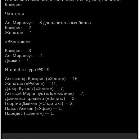
Кокорин.
Читатели
Ал. Миранчук — 3 дополнительных балла.
Кокорин — 2.
Жонатас — 1.
«ВКонтакте»
Кокорин — 3.
Ал. Миранчук — 2.
Джикия — 1.
Итоги 4-го тура РФПЛ:
Александр Кокорин («Зенит») — 16;
Жонатас («Рубин») — 11;
Далер Кузяев («Зенит») — 7;
Алексей Миранчук («Локомотив») — 7;
Доменико Кришито («Зенит») — 3;
Георгий Джикия («Спартак») — 2;
Павел Аликин («Уфа») — 1;
Паредес («Зенит») — 1.