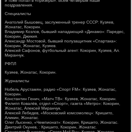
и тоже попал в «призёры». Всем четверым наши
поздравления.
Специалисты
Анатолий Бышовец, заслуженный тренер СССР: Кузяев,
Жонатас, Кокорин.
Владимир Козлов, бывший нападающий «Динамо»: Паредес,
Кокорин, Джикия.
Александр Мостовой, бывший полузащитник «Спартака»:
Кокорин, Жонатас, Кузяев.
Алексей Сафонов, футбольный агент: Кокорин, Кузяев, Ал.
Миранчук.
РФПЛ
Кузяев, Жонатас, Кокорин.
Журналисты
Нобель Арустамян, радио «Спорт FM»: Кузяев, Жонатас,
Кокорин.
Константин Генич, «Матч ТВ»: Кузяев, Жонатас, Кокорин.
Филипп Ковалёв, отдел «Спорт», газета «Метро»: Кокорин,
Жонатас, Алексей Миранчук.
Алексей Лебедев, «Московский комсомолец»: Кришито,
Аликин, Жонатас.
Олег Лысенко, «Чемпионат»: Кокорин, Кришито, Жонатас.
Дмитрий Окунев, : Кришито, Кокорин, Жонатас.
Станислав Рынкевич, «Спорт Mail.Ru»: Кузяев, Жонатас,