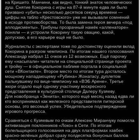
на Кришито. Манчини, как видно, тонкий знаток человеческих
душ. Снятие Кокорина с игры на 87-й минуте едва ли было
призвано «убить» несколько десятков секунд времени —
цифры на табло «Крестовского» уже не вызывали сомнений
в исходе противоборства. То была замена героя вечера «под
аплодисменты». Трибуны прозрачный намёк «алленаторе»
поняли — и устроили Кокорину такую овацию, какой,
допускаю, в его карьере ещё не было.
Журналисты с экспертами тоже по достоинству оценили вклад
Кокорина в разгром чемпиона. По итогам нашего голосования
Александр набрал 11 очков из 12 возможных. Ещё парочку
ему «насыпали» читатели на специальной странице проекта
и тройку — в официальном паблике портала в социальной
сети «ВКонтакте». Второе место по итогам тура досталось
мощному нападающему «Рубина» Жонатасу, дуплетом
пальнувшему по вице-чемпиону на «ВЭБ Арене». Третье
жюри отдало ещё одному участнику воскресного
представления в культурной столице Далеру Кузяеву.
Для новобранца «Зенита», которого ещё месяц назад едва ли
кто воспринимал как железного представителя питерской
основы, это весомый успех. Убедительное подтверждение
игрового прогресса.
Сравняться с Кузяевым по очкам Алексею Миранчуку помогла
активизация поклонников «Локо» в Сети. По итогам
болельщицкого голосования на двух платформах хавбек
красно-зелёных добрал сразу полдесятка бонусных баллов