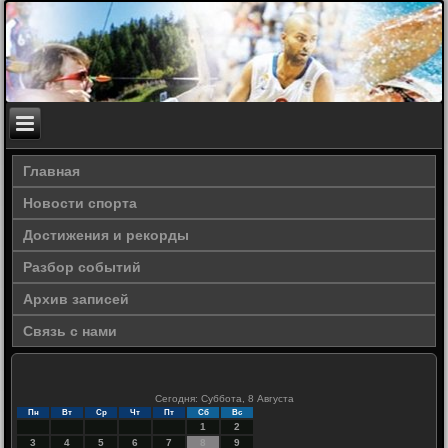
Главная
Новости спорта
Достижения и рекорды
Разбор событий
Архив записей
Связь с нами
Сегодня: Суббота, 8 Августа
Пн
Вт
Ср
Чт
Пт
Сб
Вс
1
2
3
4
5
6
7
8
9