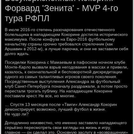
Форвард 'Зенита' - MVP 4-го
тура РФПЛ
В июле 2016-го степень разочарования отечественного
болельщика в нападающем Кокорине достигла исторического
максимума. После конфуза на Евро-2016 футбольному
начальству страны срочно требовался стрелочник (как
Аршавин в 2012-м), а лучше парочка, и они не заставили себя
долго ждать.
Посиделки Кокорина с Мамаевым в пафосном ночном клубе
Монте-Карло вызвали взрыв негодования в массах и привели,
казалось, к окончательной и бесповоротной дискредитации
одного из самых талантливых игроков своего поколения.
Посредственные выступления Александра за футбольный
клуб Санкт-Петербурга поначалу раздражали, а потом просто
перестали трогать публику. На нападающем Кокорине
поставили крест. Не все, но многие.
… Спустя 13 месяцев после «Твиги» Александр Кокорин
демонстрирует, возможно, лучший футбол в жизни.
Не чудо ли?
Доподлинно неизвестно, что именно заставило нападающего
серьёзно пересмотреть свои взгляды на жизнь и игру,
главное — он сделал это. Основную заслугу в «возвращении»