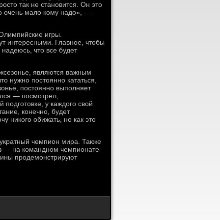
сто так не становится. Он это
то очень мало кому надо», —
Олимпийские игры.
ут интересными. Главное, чтобы
 надеюсь, что все будет
ежсезонье, являются важным
что нужно постоянно кататься,
зонье, постоянно выполняет
ался — посмотрел,
 подготовке, у каждого свой
тание, конечно, будет
чу никого обижать, но как это
укратный чемпион мира. Также
аз — на командном чемпионате
чины продемонстрируют