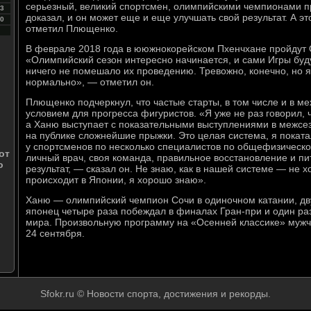
серьезный, великий спортсмен, олимпийскими чемпионами про
3
доказал, и он может еще и еще улучшать свой результат. А э
0
отметил Плющенко.
В феврале 2018 года в ююжнокорейском Пхенчхане пройдут 
«Олимпийский сезон интересно начинается, и сами Игры буд
ничего не помешало их проведению. Тревожно, конечно, но я
нормально», — отметил он.
Плющенко подчеркнул, что частые старты, в том числе и в м
условием для прогресса фигуристов. «Я уже не раз говорил, 
а Ханю выступает с показательными выступлениями в межсе
на публике сложнейшие прыжки. Это целая система, я покат
у спортсменов по несколько специалистов по общефизической
от
личный врач, своя команда, правильное восстановление и пи
о
результат, — сказал он. Не знаю, как в нашей системе — не хо
происходит в Японии, я хорошо знаю».
Ханю — олимпийский чемпион Сочи в одиночном катании, дв
японец четыре раза побеждал в финалах Гран-при и один р
мира. Произвольную программу на «Осенней классике» муж
24 сентября.
Sfokr.ru © Новости спорта, достижения и рекорды.