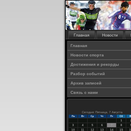
Главная
Новости
Главная
Новости спорта
Достижения и рекорды
Разбор событий
Архив записей
Связь с нами
Сегодня: Пятница, 7 Августа
Пн
Вт
Ср
Чт
Пт
Сб
В
1
3
4
5
6
7
8
10
11
12
13
14
15
1