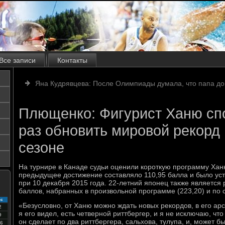
Все записи
Контакты
Яна Кудрявцева: После Олимпиады думала, что папа до
Плющенко: Фигурист Ханю сп
раз обновить мировой рекорд
сезоне
На турнире в Канаде судьи оценили короткую программу Ханю
предыдущее достижение составляло 110,95 балла и было ус
при 10 декабря 2015 года. 22-летний японец также является
баллов, набранных в произвольной программе (223,20) и по 
с
«Безусловно, от Ханю можно ждать новых рекордов, в его арс
2
я его видел, есть четверной риттбергер, и я не исключаю, чт
9
он сделает по два риттбергера, сальхова, тулупа, и, может бы
6