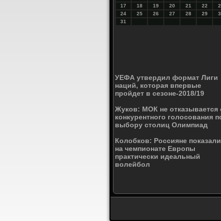
17
18
19
20
21
22
2
24
25
26
27
28
29
3
31
УЕФА утвердил формат Лиги
наций, которая впервые
пройдет в сезоне-2018/19
Жуков: МОК не отказывается 
конкурентного голосования п
выбору столиц Олимпиад
Колобков: Россияне показали
на чемпионате Европы
практически идеальный
волейбол