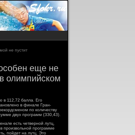
мой не пустит
особен еще не
 в олимпийском
 в 112,72 балла. Его
тановлено в финале Гран-
 рекордсменом по количеству
сумме двух программ (330,43).
енале есть четверной лутц,
о в произвольной программе
ть, пойдет на лутц. Это