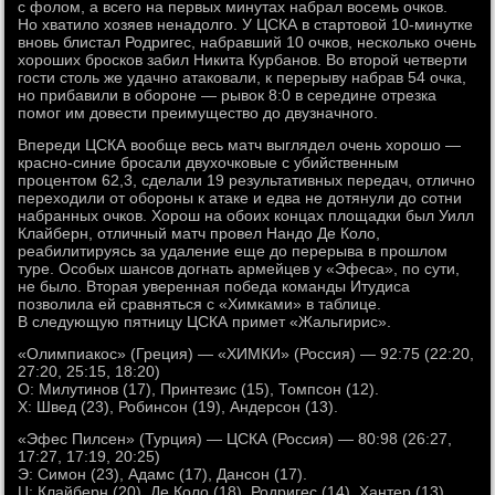
с фолом, а всего на первых минутах набрал восемь очков.
Но хватило хозяев ненадолго. У ЦСКА в стартовой 10-минутке
вновь блистал Родригес, набравший 10 очков, несколько очень
хороших бросков забил Никита Курбанов. Во второй четверти
гости столь же удачно атаковали, к перерыву набрав 54 очка,
но прибавили в обороне — рывок 8:0 в середине отрезка
помог им довести преимущество до двузначного.
Впереди ЦСКА вообще весь матч выглядел очень хорошо —
красно-синие бросали двухочковые с убийственным
процентом 62,3, сделали 19 результативных передач, отлично
переходили от обороны к атаке и едва не дотянули до сотни
набранных очков. Хорош на обоих концах площадки был Уилл
Клайберн, отличный матч провел Нандо Де Коло,
реабилитируясь за удаление еще до перерыва в прошлом
туре. Особых шансов догнать армейцев у «Эфеса», по сути,
не было. Вторая уверенная победа команды Итудиса
позволила ей сравняться с «Химками» в таблице.
В следующую пятницу ЦСКА примет «Жальгирис».
«Олимпиакос» (Греция) — «ХИМКИ» (Россия) — 92:75 (22:20,
27:20, 25:15, 18:20)
О: Милутинов (17), Принтезис (15), Томпсон (12).
Х: Швед (23), Робинсон (19), Андерсон (13).
«Эфес Пилсен» (Турция) — ЦСКА (Россия) — 80:98 (26:27,
17:27, 17:19, 20:25)
Э: Симон (23), Адамс (17), Дансон (17).
Ц: Клайберн (20), Де Коло (18), Родригес (14), Хантер (13).