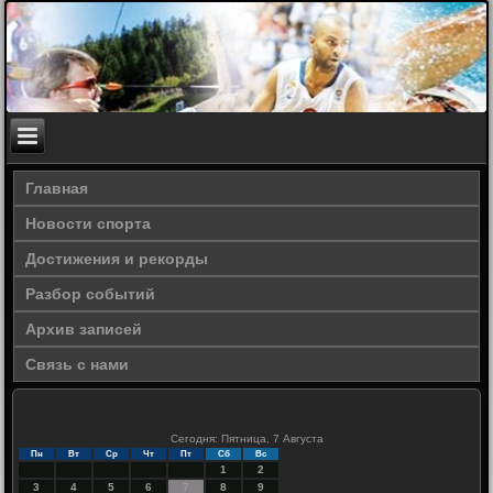
Главная
Новости спорта
Достижения и рекорды
Разбор событий
Архив записей
Связь с нами
Сегодня: Пятница, 7 Августа
Пн
Вт
Ср
Чт
Пт
Сб
Вс
1
2
3
4
5
6
7
8
9