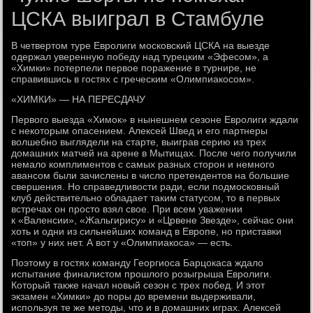
ЦСКА выиграл в Стамбуле
В четвертом туре Евролиги московский ЦСКА на выезде
одержал уверенную победу над турецким «Эфесом», а
«Химки» потерпели первое поражение в турнире, не
справившись в гостях с греческим «Олимпиакосом».
«ХИМКИ» — НА ПЕРЕСДАЧУ
Первого выезда «Химок» в нынешнем сезоне Евролиги ждали
с некоторым опасением. Алексей Швед и его партнеры
волшебно выглядели на старте, выиграв серию из трех
домашних матчей на арене в Мытищах. После чего получили
немало комплиментов с самых разных сторон и немного
авансом были зачислены в число претендентов на большие
свершения. Но справедливости ради, если подмосковный
клуб действительно обладает таким статусом, то в первых
встречах он просто взял свое. При всем уважении
к «Валенсии», «Жальгирису» и «Црвене Звезде», сейчас они
хоть и одни из сильнейших команд в Европе, но приставки
«топ» у них нет. А вот у «Олимпиакоса» — есть.
Поэтому в гостях команду Георгиоса Барцокаса ждало
испытание финалистом прошлого розыгрыша Евролиги.
Который также начал новый сезон с трех побед. И этот
экзамен «Химки» до поры до времени выдерживали,
используя те же методы, что и в домашних играх. Алексей