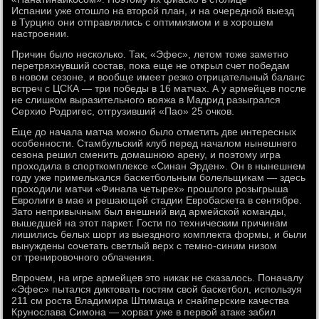
Испании уже отошло на второй план, и на очередной выезд
в Турцию они отправлялись с оптимизмом и в хорошем
настроении.
Причин было несколько. Так, «Эфес», летом тоже заметно
перетряхнувший состав, пока еще не открыл счет победам
в новом сезоне, и вообще имеет резко отрицательный баланс
встреч с ЦСКА — три победы в 16 матчах. А у армейцев после
не слишком выразительного вояжа в Мадрид разыгрался
Серхио Родригес, отгрузивший «Пао» 25 очков.
Еще до начала матча можно было отметить две интересных
особенности. Стамбульский клуб перед началом нынешнего
сезона решил сменить домашнюю арену, и поэтому игра
проходила в спорткомплексе «Синан Эрден». Он в нынешнем
году уже примелькался баскетбольным болельщикам — здесь
проходили матчи «Финала четырех» прошлого розыгрыша
Евролиги в мае и решающей стадии Евробаскета в сентябре.
Зато непривычным был внешний вид армейской команды,
вышедшей на этот паркет. Гости по техническим причинам
лишились белых шорт из выездного комплекта формы, и были
вынуждены сочетать светлый верх с темно-синим низом
от тренировочного облачения.
Впрочем, на игре армейцев это никак не сказалось. Поначалу
«Эфес» пытался диктовать гостям свой баскетбол, используя
211 см роста Владимира Штимаца и снайперские качества
Крунослава Симона — хорват уже в первой атаке забил