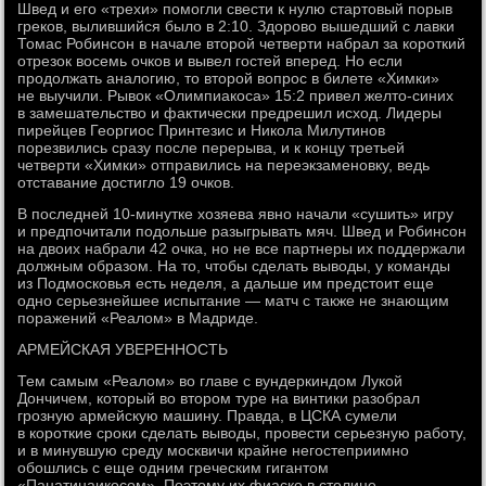
Швед и его «трехи» помогли свести к нулю стартовый порыв
греков, вылившийся было в 2:10. Здорово вышедший с лавки
Томас Робинсон в начале второй четверти набрал за короткий
отрезок восемь очков и вывел гостей вперед. Но если
продолжать аналогию, то второй вопрос в билете «Химки»
не выучили. Рывок «Олимпиакоса» 15:2 привел желто-синих
в замешательство и фактически предрешил исход. Лидеры
пирейцев Георгиос Принтезис и Никола Милутинов
порезвились сразу после перерыва, и к концу третьей
четверти «Химки» отправились на переэкзаменовку, ведь
отставание достигло 19 очков.
В последней 10-минутке хозяева явно начали «сушить» игру
и предпочитали подольше разыгрывать мяч. Швед и Робинсон
на двоих набрали 42 очка, но не все партнеры их поддержали
должным образом. На то, чтобы сделать выводы, у команды
из Подмосковья есть неделя, а дальше им предстоит еще
одно серьезнейшее испытание — матч с также не знающим
поражений «Реалом» в Мадриде.
АРМЕЙСКАЯ УВЕРЕННОСТЬ
Тем самым «Реалом» во главе с вундеркиндом Лукой
Дончичем, который во втором туре на винтики разобрал
грозную армейскую машину. Правда, в ЦСКА сумели
в короткие сроки сделать выводы, провести серьезную работу,
и в минувшую среду москвичи крайне негостеприимно
обошлись с еще одним греческим гигантом
«Панатинаикосом». Поэтому их фиаско в столице