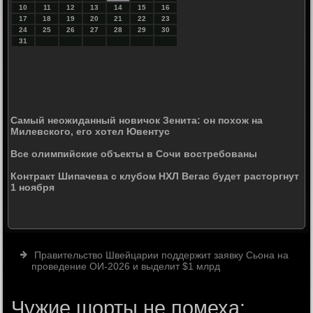
10
11
12
13
14
15
16
17
18
19
20
21
22
23
24
25
26
27
28
29
30
31
Самый неожиданный новичок Зенита: он похож на
Милевского, его хотел Ювентус
Все олимпийские объекты в Сочи востребованы
Контракт Шипачева с клубом НХЛ Вегас будет расторгнут
1 ноября
Правительство Швейцарии поддержит заявку Сьона на
проведение ОИ-2026 и выделит $1 млрд
Чужие шорты не помеха: