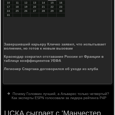
10
11
12
13
14
15
16
17
18
19
20
21
22
23
24
25
26
27
28
29
30
31
Завершивший карьеру Кличко заявил, что испытывает
волнение, но готов к новым вызовам
Краснодар сократил отставание России от Франции в
таблице коэффициентов УЕФА
Легионер Спартака договорился об уходе из клуба
Почему Головкин лучший, а Альварес только четвертый?
Как эксперты ESPN голосовали за лидера рейтинга P4P
ЦСКА сыграет с 'Манчестер