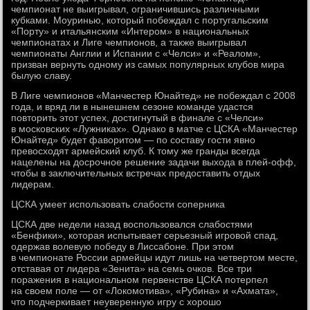
чемпионат не выигрывал, ограничившись различными
кубками. Моуринью, который побеждал с португальским
«Порту» и итальянским «Интером» в национальных
чемпионатах и Лиге чемпионов, а также выигрывал
чемпионаты Англии и Испании с «Челси» и «Реалом»,
призван вернуть одному из самых популярных клубов мира
былую славу.
В Лиге чемпионов «Манчестер Юнайтед» не побеждал с 2008
года, и вряд ли в нынешнем сезоне команде удастся
повторить этот успех, достигнутый в финале с «Челси»
в московских «Лужниках». Однако в матче с ЦСКА «Манчестер
Юнайтед» будет фаворитом — по составу гости явно
превосходят армейский клуб. К тому же гранды всегда
нацелены на досрочное решение задачи выхода в плей-офф,
чтобы в заключительных встречах предоставить отдых
лидерам.
ЦСКА умеет использовать слабости соперника
ЦСКА две недели назад воспользовался слабостями
«Бенфики», которая испытывает серьезный игровой спад,
одержав волевую победу в Лиссабоне. При этом
в чемпионате России армейцы идут лишь на четвертом месте,
отставая от лидера «Зенита» на семь очков. Все три
поражения в национальном первенстве ЦСКА потерпел
на своем поле — от «Локомотива», «Рубина» и «Ахмата»,
что подчеркивает неуверенную игру с хорошо