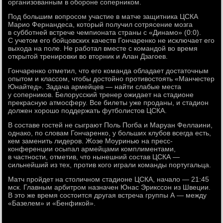
организованным в обороне соперником.
Под большим вопросом участие в матче защитника ЦСКА
Марио Фернандеса, который получил сотрясение мозга
в субботней встрече чемпионата страны с «Динамо» (0:0).
С учетом его бойцовских качеств Гончаренко не исключает его
выхода на поле. Не работал вместе с командой во время
открытой тренировки во вторник и Алан Дзагоев.
Гончаренко отметил, что его команда обладает достаточным
опытом и классом, чтобы достойно противостоять «Манчестер
Юнайтед». Задача армейцев — найти слабые места
у соперников. Белорусский тренер ожидает на стадионе
прекрасную атмосферу. Все билеты уже проданы, и стадион
должен хорошо поддержать футболистов ЦСКА.
В составе гостей не сыграют Поль Погба и Маруан Феллаини,
однако, по словам Гончаренко, у больших клубов всегда есть,
кем заменить лидеров. Жозе Моуринью на пресс-
конференции осыпал армейцами комплиментами,
в частности, отметив, что нынешний состав ЦСКА —
сильнейший из тех, против кого играли команды португальца.
Матч пройдет на столичном стадионе ЦСКА, начало — 21:45
мск. Главным арбитром назначен Юнас Эрикссон из Швеции.
В это же время состоится другая встреча группы А — между
«Базелем» и «Бенфикой».