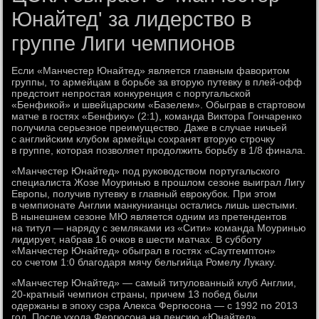
Юнайтед' за лидерство в
группе Лиги чемпионов
Если «Манчестер Юнайтед» является главным фаворитом
группы, то армейцам в борьбе за вторую путевку в плей-офф
предстоит непростая конкуренция с португальской
«Бенфикой» и швейцарским «Базелем». Обыграв в стартовом
матче в гостях «Бенфику» (2:1), команда Виктора Гончаренко
получила серьезное преимущество. Даже в случае ничьей
с английским клубом армейцы сохранят вторую строчку
в группе, которая позволяет продолжить борьбу в 1/8 финала.
«Манчестер Юнайтед» под руководством португальского
специалиста Жозе Моуринью в прошлом сезоне выиграл Лигу
Европы, получив путевку в главный еврокубок. При этом
в чемпионате Англии манкунианцы остались лишь шестыми.
В нынешнем сезоне МЮ является одним из претендентов
на титул — наряду с земляками из «Сити» команда Моуринью
лидирует, набрав 16 очков в шести матчах. В субботу
«Манчестер Юнайтед» обыграл в гостях «Саутгемптон»
со счетом 1:0 благодаря мячу бельгийца Ромелу Лукаку.
«Манчестер Юнайтед» — самый титулованный клуб Англии,
20-кратный чемпион страны, причем 13 побед были
одержаны в эпоху сэра Алекса Фергюсона — с 1992 по 2013
год. После ухода Фергюсона на пенсию «Юнайтед»