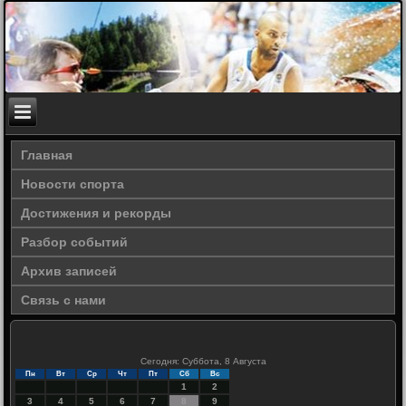
Главная
Новости спорта
Достижения и рекорды
Разбор событий
Архив записей
Связь с нами
Сегодня: Суббота, 8 Августа
Пн
Вт
Ср
Чт
Пт
Сб
Вс
1
2
3
4
5
6
7
8
9